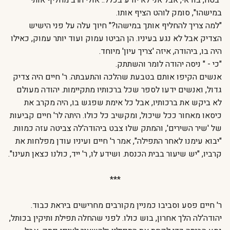
"בטח, בודאי, אבל אני לא יודע בכלל.. אולי הרב מחליף אותי
במישהו", סומק לוהט הציף אותו.
"למה צריך להחליף אותך במישהו?" חיוך עלה על פני הישיש
הצדיק אבל לא נגע בעיניו. הן הביטו עמוק ועוד יותר עמוק, כאילו
היה בו, ביהודה, איזה 'צריך עיון' מיוחד.
"כי - " ניסה יהודה לומר והשתתק.
אנשים הקיפו אותם בטבעת שהלכה והתעבתה. ר' חיים היה צדיק
גדול, ואנשים ידעו לספר שכל ברכותיו מתקיימות. יהודה מעולם
לא ביקש את ברכותיו, אבל כל אימת שפגש בו, היה מקרב את
כיסאו מאחור ככל שיכול, ומקשיב כל כולו. היתה לר' חיים קביעות
של 'שיר השירים', והמתק שלו צבט ביהודה'לה צביטה עזה כמוות.
"יבוא עימנו לאחר התפילה", אמר ר' חיים ועיניו עודן מפלחות את
קרביו, "יש שיעור בבית הכנסת. ושידע לו, ר' ייד, כולנו כצאן תעינו".
***
ר' חיים פסע וסביבו כמניין מקורבים מחרישים ביראת כבוד.
יהודה'לה הלך אחרון, בוש כולו. לפני שהחלה תפילת ותיקין בכותל,