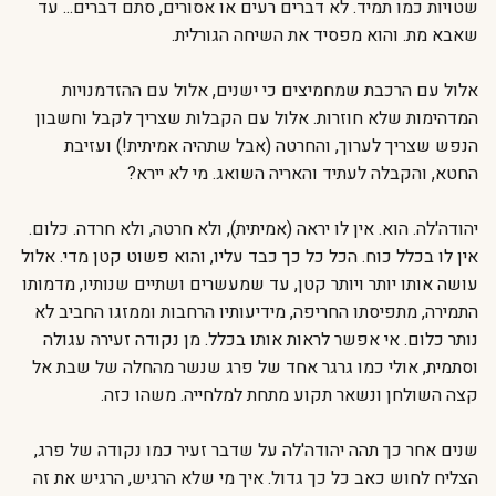
שטויות כמו תמיד. לא דברים רעים או אסורים, סתם דברים... עד
שאבא מת. והוא מפסיד את השיחה הגורלית.
אלול עם הרכבת שמחמיצים כי ישנים, אלול עם ההזדמנויות
המדהימות שלא חוזרות. אלול עם הקבלות שצריך לקבל וחשבון
הנפש שצריך לערוך, והחרטה (אבל שתהיה אמיתית!) ועזיבת
החטא, והקבלה לעתיד והאריה השואג. מי לא יירא?
יהודה'לה. הוא. אין לו יראה (אמיתית), ולא חרטה, ולא חרדה. כלום.
אין לו בכלל כוח. הכל כל כך כבד עליו, והוא פשוט קטן מדי. אלול
עושה אותו יותר ויותר קטן, עד שמעשרים ושתיים שנותיו, מדמותו
התמירה, מתפיסתו החריפה, מידיעותיו הרחבות וממזגו החביב לא
נותר כלום. אי אפשר לראות אותו בכלל. מן נקודה זעירה עגולה
וסתמית, אולי כמו גרגר אחד של פרג שנשר מהחלה של שבת אל
קצה השולחן ונשאר תקוע מתחת למלחייה. משהו כזה.
שנים אחר כך תהה יהודה'לה על שדבר זעיר כמו נקודה של פרג,
הצליח לחוש כאב כל כך גדול. איך מי שלא הרגיש, הרגיש את זה