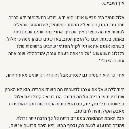
איך התבייש.
אלול תמיד היה מבייש אותו. הוא ידע, ויודע התעלומות ידע הרבה
יותר טוב ממנו, שהוא לא מהסוג שמתמיד, לא מהסוג שמצליח
לעשות את מה שצריך איך שצריך. אחרי כמה שנים שבהן ניסה
באמת, בכנות, ועם כל הרצון הטוב, באו שנים שבהן ניסה כי אלול,
כשהוא אוטם את אוזניו לקול הפנימי שהביט ברשימות שלו
בלגלוג משועשע. "על מי אתה בעצם עובד, יהודה'לה? שוב אתה
עושה הצגה?"
אחר כך הוא הפסיק גם לנסות. אבל זה קרה רק שנים מאוחר יותר.
יהודה'לה שאל את עצמו לפעמים מה חשים אחרים. הוא לא האמין
שחבריו ידעו בדיוק על מה מדובר, הם כנראה קיבלו את אלול
בפשטות ובלי פקפוק, עם הרצינות וההתחדשות ועם ההתנערות
מאבק הקיץ, והיה להם טוב.
אבל האמת המתוארת בספרים היתה כל כך הרבה יותר גדולה,
ויהודה התגעגע לגעת בה, נכסף ממש. היא היתה פרושה אי שם,