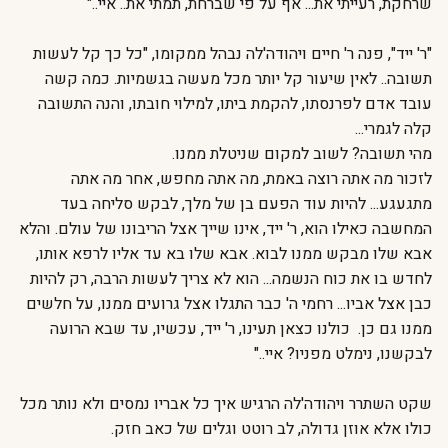
שרחקת, רעייתי את... אף על פי שברחת, תמתי את.. איי.."
"ר' ייד", פנה ר' חיים ויהודה'לה נבהל ממקומו, "כל כך קל לעשות
תשובה.. לאין שיעור קל יותר מכל מעשה בגשמיות. כמה קשה
עובד אדם לפרנסתו, להקמת ביתו, למילוי חובתו, והנה התשובה
קלה לגמרי...
מהי תשובה? לשוב למקום שניטלת ממנו.
לזכור מה אתה רוצה באמת, מה אתה מחפש, אחר מה אתה
מתגעגע... להיות עוד הפעם בן של מלך, לבקש סליחה בעד
המחשבה כאילו הוא, ר' ייד, אינו שייך אצל הריבונו של עולם. והלא
אבא שלו מבקש ממנו לבוא. אבא שלו בא עד אליו לרפא אותו,
לחדש בו את כוח הנשמה... הוא לא צריך לעשות הרבה, רק להיות
כבן אצל אביו... רחמי ה' כבר התגלו אצל גרועים ממנו, על חלשים
ממנו גם כן. כולנו כצאן תעינו, ר' ייד, עכשיו, עד שבא הרועה
לבקשנו, נימלט מפניו? איי.."
שקט השתרר ויהודה'לה הרגיש איך כל אבריו נמסים ולא נותר מכל
כולו אלא אוזן גדולה, לב רוטט וגלים של כאב חזק.