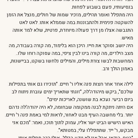
בנסיעותיו, פעם בשבוע לפחות.
היה מתפלל ואומר תהילים, מזכיר שמות של חולים, מנצל את הזמן
להשקטה פנימית ולהתבוננות במה שממלא אותו. לאט לאט
התגבשה אצלו מן דרך פעולה מיוחדת, פרטית, שלא למד אותה
מאיש.
היה יושב וסוקר את חייו. היכן הוא בלימוד, מה קורה בעבודה, מה
מצב הילדים, מה קורה בינו לבין ציפי, במה עסוקה רוחו שלו..
המחשבות לבשו צורת מילים, והמילים נלחשו בשקט, בביישנות,
באמון הולך ורב.
לילה אחד אחר חצות פנה אליו ר' חיים. "תזכירו גם אותי בתפילות
שלכם", ביקש מיהודה'לה, "זוגתי שתאריך ימים עוברת ניתוח לב
ביום רביעי. נעכא בת שושנה, לאריכות ימים".
אם היתה ניתקת לבנה ממקומה שבחומה, לא היה יהודה'לה נדהם
יותר. בלי מחשבה העיף מבט לאחור, לראות למי באמת פנה ר' חיים.
האיש הישיש הביט ישר אליו, עמוק לתוך תוכו, ואמר: "מכם אני
מבקש, ר' ייד. שתתפללו עלי, במטותא".