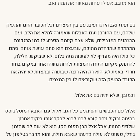
הוא מחבב אפילו פחות מאשר את תמוז ואב.
גם תמוז ואב היו גרועים, עם בין המצרים וכל הכובד החם והמעיק
שלהם, עם החורבן ועם האבלות שאמורה למלא את הלב, ועם
המנהגים המגבילים, שלא עצם קיומם הפריע לו כמו התזכורת
המתמדת שהדהדה מתוכם, שבעצם הוא סתם עושה אותם. סתם.
כל כולו היה מעדיף לא לעשות מזה כלום. לא שביקש, חלילה,
להתנתק מקיום התורה והמצוות ולהיות משהו אחר במקום בחור
חרדי, באמת לא, הוא רק היה רוצה שבתורה ובמצוות לא יהיה את
הכובד המעיק הזה שקוראים לו בין המצרים.
וכמובן, שלא יהיה גם את אלול.
אלול עם הכבשים והסימנים על הגב. אלול עם האבא המוטל גוסס
במיטה ובקול ניחר קורא לבנו לבוא לבקר אותו ביקור אחרון
שלפני המוות, אבל אצל הבן תפוס הקו, הוא לא שם לב שהזמן
גורלי, פשוט לא עולה בדעתו שאבא חולה, והוא מדבר בטלפון על