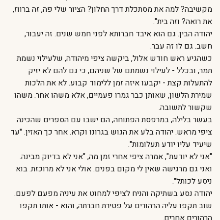
מקשיבה? למה את מסתכלת דרך החלון? הציור שלי פה, זה ברווז,
את רואה? וזה בית".
יהודה הבין. גם הוא איבד חברותא לפני חמש שנים. זה יעבור,
חשב. גם לו זה עבר.
כשהגיע ראש חודש אלול, ביקשה ציפי מיהודה, שלעילוי נשמת
תמר, ובכלל - לעילוי נשמתם של שניהם, כי גם להם לא יזיק
להתעלות קצת - יקבעו איזה זמן ללימוד קבוע. לא את הלכות
שמירת הלשון, שאותן כבר גמרו פעמיים, אלא משהו אחר. משהו
שקשור לתשובה.
בעשר בלילה, במרפסת הפתוחה, הם ישבו עם הספרים שהכינה
ציפי מראש. יהודה בלע את הגוש בגרונו וקרא. אחר כך האזין. "עד
שיעיד עליו יודע תעלומות".
"אני לא יודעת", אמרה ציפי אחרי זמן מה, "אני לא בדיוק מבינה.
ואני גם מרגישה שאין לי מקום בפנים. אולי אני לא מרוכזת. בוא
ניסע לכותל".
יהודה נסע בשתיקה והניח לציפי למחוט את עיניה מפעם לפעם.
שוב תקפו עליה הרהורים על פטירת חברתה, והוא - אותו תקפו
הרהורים אחרים.