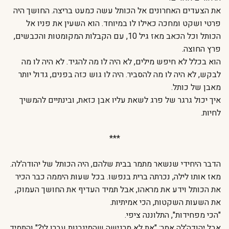
את הצעדים האחרונים אל הכותל עשה כמעט בריצה. החושך היה
פרטי ושקט ומחכה כאילו לו במיוחד. הוא השעין את פניו אל
הכותל וכל הכאב מאז גיל 10, עם הקבלות המקומטות והכבשים,
פרץ החוצה.
הוא בכלל לא חיפש מילים, לא היה לו מה להגיד. לא היה לו מה
לבקש, לא היה לו מה להסביר. היה לו גוש כזה בפנים, גדול יותר
מאבן של כותל.
איך יכול גרגר של פרג לשאת עליו אבן כזאת, ובינתיים להמשיך
לחיות.
***
הדבר היחידי שנשאר מתמר בבית שלהם, היה הכותל של יהודה'לה.
מאז אותו לילה, נכרתה ברית בנפשו. בכל שעות היממה כבר הכיר
את הכותל וידע את מראהו, אבל תמיד העדיף את החושך העמוק,
את השעות השקטות, הכי אמיתיות.
"הכי מפחידות", התלוננה ציפי.
אבל יהודה'לה אמר: "את לא מרגישה שהמיגרנות עברו לי?" והתמיד