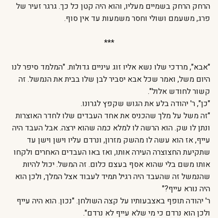
הרחק הרחק בשמיים מעליו, והוא היה קטן כל כך. גרגר זעיר של
פרג, משעמם ושולי וחסר משמעות עד אין סוף.
***
"אבא", מרדכי שלו נשא אליו זוג עיניים גדולות. "המלמד סיפר לנו
היום משל, ואמר שכל אבא יסביר לבן שלו בבית את הנמשל. זה
קשור לחודש אלול".
"כן", ר' יהודה בלע את הגוש שקפץ לגרונו.
"זה משל על מלך שהכניס את אחד העבדים שלו לחדר האוצרות
ונתן לו שק. הוא הרשה לו למלא כמה שהוא ירצה. אבל העבד היה
עייף, אז הוא עשה לו מהשק מזרון, ונרדם עליו וישן וישן עד
שתקיעת החצוצרה העירה אותו, ואז באו העבדים האחרים ולקחו
אותו משם בלי שהוא אסף בעצם כלום. זה המשל. יכול להיות
שהנמשל זה שהעבד היה רגיל תמיד לעבוד אצל המלך, ולכן הוא
היה נורא עייף?"
ר' יהודה תופף באצבעותיו על קצה השולחן. "נכון. הוא היה עייף
ולכן הוא נרדם כי מי שלא עייף לא נרדם".