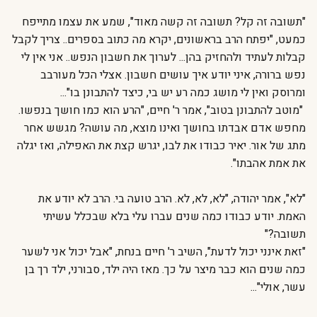
"תשובה זה קל? תשובה זה קשה מאוד", שמע את עצמו מתייפח
כמעט, "יפתח הרב בראשונים, יקרא מה כתוב בספרים.. צריך לקבל
קבלות לעתיד ולהחזיק בהן... לערוך את חשבון הנפש.. אני אין לי
נפש ברורה, איני יודע איך עושים חשבון. אצלי הכל מעורבב
ומרוסק ואין לי מושג כמה רע יש בי, כיצד להתבונן בו"...
"מוטב להתבונן בטוב", אמר ר' חיים, "הרע הוא כמו חושך בנפשו.
מחפש אדם אבדתו בחושך ואינו מוצא, מה עושה? מגשש אחר
מתג של אור. יאיר כבודו את לבו, יגרש קצת את האפילה, ואז יגלה
את אמת אהבתו".
"לא", אמר יהודה, "לא, לא, לא. הרב טועה בי. הרב לא יודע את
האמת. יודע כבודו כמה שנים עברו עלי בלא שבכלל עשיתי
תשובה?"
"זאת אינני יכול לדעת", השיב ר' חיים בנחת, "אבל יכול אני לשער
כמה שנים הוא כבר מיצר על כך. מאז היה ילד, סבורני, ילד רך בן
עשר, אולי"...