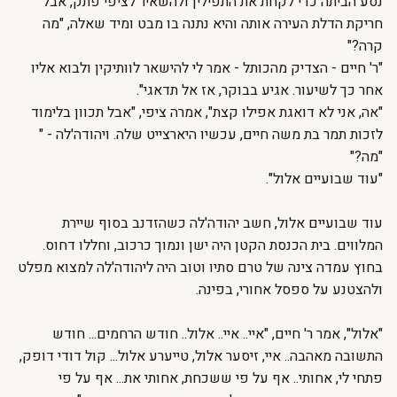
נסע הביתה כדי לקחת את התפילין ולהשאיר לציפי פתק, אבל
חריקת הדלת העירה אותה והיא נתנה בו מבט ומיד שאלה, "מה
קרה?"
"ר' חיים - הצדיק מהכותל - אמר לי להישאר לוותיקין ולבוא אליו
אחר כך לשיעור. אגיע בבוקר, אז אל תדאגי".
"אה, אני לא דואגת אפילו קצת", אמרה ציפי, "אבל תכוון בלימוד
לזכות תמר בת משה חיים, עכשיו היארצייט שלה. ויהודה'לה - "
"מה?"
"עוד שבועיים אלול".
עוד שבועיים אלול, חשב יהודה'לה כשהזדנב בסוף שיירת
המלווים. בית הכנסת הקטן היה ישן ונמוך כרכוב, וחללו דחוס.
בחוץ עמדה צינה של טרם סתיו וטוב היה ליהודה'לה למצוא מפלט
ולהצטנע על ספסל אחורי, בפינה.
"אלול", אמר ר' חיים, "איי.. איי.. אלול.. חודש הרחמים... חודש
התשובה מאהבה.. איי, זיסער אלול, טייערע אלול... קול דודי דופק,
פתחי לי, אחותי.. אף על פי ששכחת, אחותי את... אף על פי