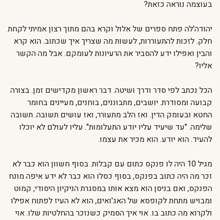
בעוצמה נוראה כזאת?
יהודה'לה פתח ספרים של אלול וקרא בהם מתוך רצון אמיתי לקחת
חלק. לזכות להתעוררות, לעשות מה שצריך איך שכתוב. הוא קרא
והבין ואפילו ידע להסביר את הרעיונות לעומקם. אבל מה הקשר
אליו?
הכל נכתב לפי סדר ודרך ושיטה. דבר ראשון מקדישים זמן. בצורה
קבועה ומסודרת. יושבים, מתבוננים, בוחנים, מעיינים בחומר
החטא ובעומק הדין. ואז הלב מתעורר, ואז עושים תשובה. תשובה
שלימה. "עד שיעיד עליו יודע התעלומות". עליו לעולם לא יוכלו
להעיד. הוא יודע. הוא מכיר את עצמו.
מגיל 10 היה לו פנקס כתום עם קבלות. בסוף חשוון הוא כבר לא
זכר מה היה כתוב בפנקס, בסוף כסלו הוא כבר לא ידע איפה מונח
הפנקס, ואם בניסן הוא מצא אותו במסגרת הניקיון היסודי, קמוט
ומבויש מתחת לקופסא של האג'ואים, הוא לא העיז לפתוח אפילו
ולקרוא מה כתוב בו. אוי איך הסמיק כשנזכר בהחלטיות שלו. אוי