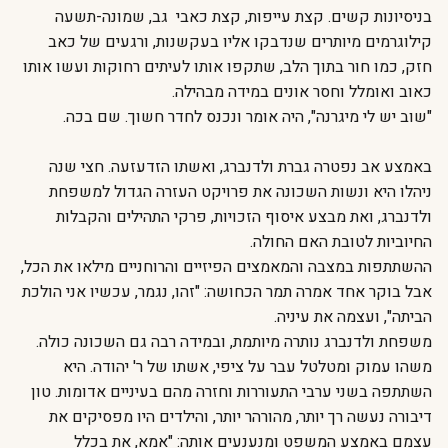
בניסיונות קשים. קצת עייפות, קצת כאבי גב, שמונה-תשעה
קילוגרמים מיותרים שנדבקו אליו בעקשנות, ורגעים של כאב
חזק, כמו חור בתוך הלב, שתקפו אותו לעיתים רחוקות ועשו אותו
כאוב ואומלל וחסר אונים במידה מבהילה.
"שוב יש לי מיגרנה", היה אומר ונכנס לחדר חשוך. שם בכה.
באמצע אב נפטרה גברת ולדנברג, ואשתו הזדעזעה. חצי שנה
ניהלו היא ונשות השכונה את פרויקט העזרה הגדול למשפחת
ולדנברג, ואת מבצע איסוף הזכויות, פרקי התהילים והקבלות
החיוביות לטובת האם החולה.
ההשתתפות במצבה והמאמצים הפיזיים והרוחניים מילאו את הכל,
אבל בוקר אחד אמרה תמר הכחושה: "זהו, נגמר, עכשיו אני הולכת
הביתה", ועצמה את עיניה.
משפחת ולדנברג נותרה מיותמת, ובמידה רבה גם השכונה כולה.
משהו עמוק ומטלטל עבר על ציפי, אשתו של ר' יהודה. היא
השתתפה בשני ערבי התעוררות וחזרה מהם בעיניים אדומות. טון
דיבורה נעשה רך יותר, מהורהר יותר, והילדים היו מפסיקים את
עצמם באמצע המשפט ומנענעים אותה: "אמא, את בכלל