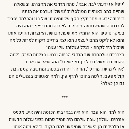
"יופי! אז ידעתי לבד, אבא", פתח מרדכי את מחברתו, ובשאלה
שתיים כתב באותיות מסולסלות: 'נמשל' ושרבט את הגיגיו.
ר' יהודה ידע שמחר יקיץ הקץ על תמימותו של בנו והמלמד יסביר
לו ברחבה שהוא טועה. שהעבד לא היה סתם עייף - הוא היה
בעיקר טיפש. הוא החמיץ את שעת הכושר, האוצרות הקיפו אותו
והוא לא ליקט מהם לעצמו. הוא יצא בידיים ריקות למרות כל מה
שיכול היה לקחת - בגלל עצלותו שלו עצמו.
בצהריים שלמחרת שב מרדכי הביתה ובחש בצלחת המרק. "למה
האנשים במשלים כל כך טיפשים?" הוא שאל את אביו.
"אין לי מושג, מרדכי", הודה ר' יהודה בכנות. ומחשבה קטנה, בת
קול מפעם, חלפה בתוכו להרף עין. ולמה האנשים בנמשלים הם
גם כן כאלה?
***
הוא למד. הוא עבד. הוא היה גבאי בית הכנסת והיה איש מכניס
אורחים. שולחן שבת שלהם היה תמיד פתוח בפני עולות חדשות
או תלמידים מן הישיבה שחיפשו להם מקום. ה' לא ניסה אותו