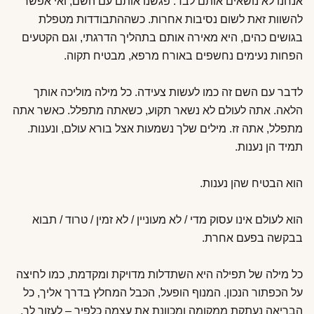
אנחנו לא נושאים אותם לבד. פגשנו אותם עם השם, ואי אפשר
להשוות זאת לשום נסיבות אחרות. כשההתבודדות מטפלת
בגושים כהים, היא מאירה אותם בתהליך הדרגתי, וגם הקטעים
הפחות נעימים נחשפים באורח מרפא, מבטיח תקוה.
לדבר עם השם זה כמו לעשות צעידה. כל מילה מוליכה אותך
הלאה. אתה לעולם לא נשאר תקוע, כשאתה מתפלל. כאשר אתה
מתפלל, אתה זז. מילים שלך נשמעות אצל בורא עולם, ונענות.
תמיד הן נענות.
הוא הבטיח שהן נענות.
הוא לעולם אינו עסוק מדי / לא מעוניין / לא זמין / טרוד / תבוא
בבקשה בפעם אחרת.
כל מילה של תפילה היא השתדלות מדויקת ומקדמת, כמו לחיצה
על הכפתור הנכון. המנוף הופעל, הכבל המחלץ בדרך אליך, כל
הבריאה נעתקת ממקומה ומכוונת את עצמה כלפיך – לעזור לך,