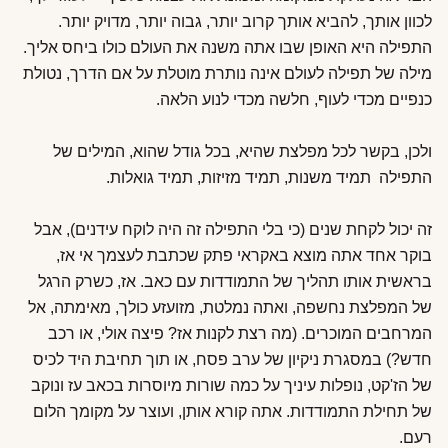
לכוון אותך, להביא אותך קרוב יותר, גבוה יותר, מדויק יותר.
התפילה היא האופן שבו אתה משנה את העולם כולו ביחס אליך.
מילה של תפילה לעולם אינה נותרת מוטלת על אם הדרך, נטולת
כנפיים מכדי לעוף, חלשה מכדי לנוע הלאה.
ולכן, בקשר לכל מפלצת שהיא, בכל גודל שהוא, המילים של
התפילה תמיד משנות, תמיד מזיזות, תמיד גואלות.
זה יכול לקחת שנים (כי בלי התפילה זה היה לוקח עידנים), אבל
בוקר אחד אתה מוצא באקראי פתק שכתבת לעצמך אי אז,
בראשית אותו תהליך של התמודדות עם כאב. אז, כשרק הרגל
של המפלצת נחשפה, ואתה נמלטת, מזועזע כולך, מאימתה, אל
המרחבים המוכרים. (מה רצת לקנות אז? פיצה אולי, או רכב
חדש?) במסגרת ניקיון של ערב פסח, או תוך תחיבת היד לכיס
של הז'קט, נופלות עיניך על כמה שורות מיוסרות בכאב עז ונוקב
של תחילת התמודדות. אתה קורא אותן, ועוצר על מקומך הלום
רעם.