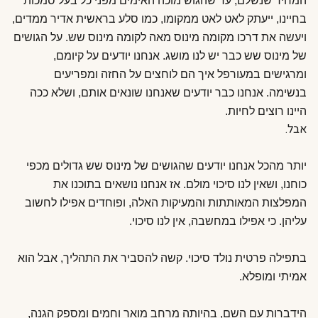
המחיר שנשלם, עד שהגוש מוכה האימים מפני כל בעל סמכות
בחיינו, ייעתק לאט לאט ממקומו, כמו סלע בראשית אדיר ממדים,
ויעשה את דרכו מקומה מינוס מאה לקומה מינוס שש. על הגושים
של מינוס שש כבר יש לנו מושג. אנחנו יודעים על קיומם,
ומרגישים במעורפל איך הם לוחצים על החזה ומפריעים
בנשימה. אנחנו כבר יודעים שאנחנו שונאים אותם, ושלא ככה
היינו רוצים לחיות.
אבל.
יותר מהכל אנחנו יודעים שהגושים של מינוס שש גדולים מכפי
כוחנו, ושאין לנו סיכוי מולם. אז אנחנו נושאים בתוכנו את
המפלצות המאותתות והמעיקות האלה, ופוחדים אפילו לחשוב
עליהן. כי אפילו במחשבה, אין לנו סיכוי.
בתפילה פרטית נולד סיכוי. קשה להסביר את התהליך, אבל הוא
אמיתי ומופלא.
הידברות עם השם, בהיותה מרחב מואר וחמים ומספק הגנה,