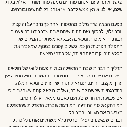
פגשנו אותה פעם. אנחנו פוחדים ממנה פחד מוות והיא לא בגודל
שלנו, אין לנו אומץ ממש לדבר, אז אנחנו רק לוחשים ובורחים.
בפעם הבאה נגיד מילים מהססות, אחר כך נדבר על זה קצת
יותר גלוי, ולבסוף זאת תהיה שיחה ישנה שכבר דנו בה פעמים
רבות, והיא מוכרת ומכאיבה אבל לא משתקת. המילים של
התפילה הפרטית הן כמו גלגלים קטנים במנוף, שמעביר את
הסלע הזה, קרוב יותר ויותר, אל פתחי היציאה.
תהליך הידברות שבתוך התפילה נטול תופעות לוואי של חולאים
נפשיים או פיזיים, שמאפיינים חסימות מתמשכות. הוא מהיר לאין
ערוך מקצב החיים, ועם זאת, תרחישיו עדינים ומלאי חמלה.
בהדרגתיות שקשה לחוש בה, (שלבטח לא לוקחת עשר שנים כי
אם שבועות או חודשים), ועם כאב מינימאלי, עולה הכאב
המודחק אל סף התודעה. המודעות גוברת, התפילות שהתפללנו
מגרשות את העיוורון המבוהל.
דברים שפגשנו בתפילה פרטית, לא משתקים אותנו כל כך, כי