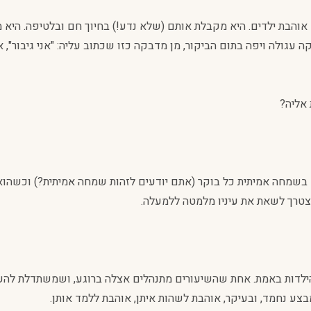
א אוהבת ילדים. היא מקבלת אותם (שלא נדע!) בחיוך חם ובלטיפה. הי
גולה ויפה בתום הביקור, מן מדבקה כזו שכתוב עליה: "אני גיבור", או
 אליה?
ם בשמחה אמיתית כל בוקר (אתם יודעים לזהות שמחה אמיתית?) וכשהוא ד
 יצטרך לשאת את עיניו מלמטה ללמעלה.
הילדות באמת. אחת שהשיעורים מתנהלים אצלה ברוגע, ושמשתדלת להע
בצע נחמד, ובעיקר, אוהבת לשהות איתן, אוהבת ללמד אותן.