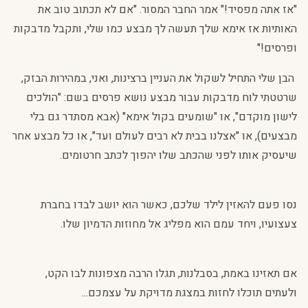
"אז אתה מפסיד!" אמר החבר המסור. "אם לא תכתוב טוב את
האותיות אז אימא שלך תעשה לך מבצע כמו שלי, ותקבל מדבקות
ופרסים!"
הבן שלי התחיל לשקול את העניין ברצינות, ואני, במהירות הבזק,
שרטטתי לוח מדבקות עבור מבצע נושא פרסים בשם: "הולכים
לישון מוקדם", או "שומעים בקול אימא" (אבא מסתדר גם בלי
מבצעים), או "אצלנו בבית לא רבים לעולם ועד", או כל מבצע אחר
שיעסיק אותו לפני שהכתב שלו יהפוך לכתב חרטומים.
נסו פעם להאזין לילד שלכם, כאשר הוא יושב לבדו בחברת
צעצועיו, ויחד עמם הוא מפליג אל מחוזות הדמיון שלו.
אם תאזינו באמת, בסבלנות, תגלו הרבה מצפונות לבו הקט,
ולעתים תוכלו לחזות במצגת מדויקת על עצמכם...