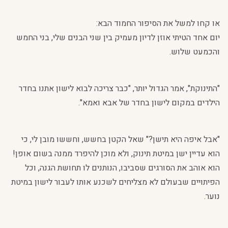
או קחו למשל את הסיפור החמוד הבא:
יום אחד הטיתי אוזן לדיון מעמיק בין שני הבנים שלי, בני החמש
והכמעט שלוש.
"התינוקת", אמר הגדול יותר, "כבר צריכה לבוא לישון אתנו בחדר
הילדים במקום לישון בחדר של אבא ואמא".
"אבל איפה היא תישן?" שאל הקטן בחשש, וחששו מובן לי, כי
הוא עדיין ישן במיטת תינוק, ולא מוכן להיפרד ממנה בשום אופן!
הוא אוהב את הסורגים שסביבו, הנותנים לו תחושת הגנה, וכל
הפיתויים שבעולם לא מצליחים לשכנע אותו לעבור לישון במיטת
נוער.