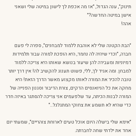
תינוק", ענה הגדול, "אז מה אכפת לך לישון במיטה שלי ושאני
אישן במיטה החדשה?"
אהה!
"הבת הקטנה שלי לא אוהבת ללמוד למבחנים", ספרה לי פעם
חברה, "וכדי שיהיה לה נחמד, היא הופכת למורה עבור תלמידות
דמיוניות ומעבירה להן שיעור בנושא שאותו היא צריכה ללמוד
למבחן. ומה אגיד לך, ללי, פשוט תענוג להקשיב לה! אין דרך יותר
טובה להכיר את המורה לאותו מקצוע מאשר הדרך הזאת! היא
מחקה את כל הניואנסים הדקים, צורת הדיבור וסגנון הפנייה של
המורה לבנות הכיתה, עד שלפעמים אני צריכה להסתגר באיזה חדר
כדי שהיא לא תשמע את צחוקי המתגלגל..."
"אימא שלי בישלה היום אוכל טעים לארוחת צוהריים", שמעתי יום
אחד את ילדתי שחה לחברתה.