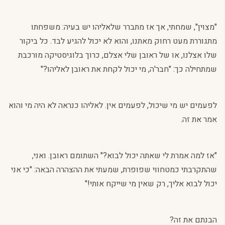
"מצוין", שמחתי, אך אז מתברר שלאליהו יש בעיה: משפחתו
מתגוררת מעט רחוק מאתנו, והוא לא יכול להגיע לבד. כל ביקור
שלו אצלנו, או של ראובן שלי אצלם, כרוך בלוגיסטיקה מורכבת
שמתחילה כך: "חבר'ה, מי יכול לקחת את ראובן לאליהו?"
לפעמים יש מי שיכול, לפעמים אין. לאליהו כנראה לא היה מי והוא
אמר את זה.
"אז למה אמרת לי שאתה יכול לבוא?" השתומם ראובן. ואני,
שהתקרבתי כמטחווי שפופרת, שמעתי את ההצהרה הבאה: "כי אני
יכול לבוא אליך, רק שאין מי שייקח אותי!"
הבנתם את זה?