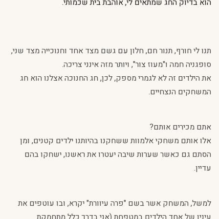
הוא בדיוק החג שמתאים לי, אוהבת בית שכמותי.
תנו לי חורף, תנור חם, חלון עם גשם מצד אחד וחנוכייה מצד שני,
סופגניה חמה ו"מעוז צור", ויותר מזה אינני צריכה.
את הילדים זה לא לגמרי מספק, לכן, חג החנוכה אצלנו הוא חג
המשחקים הנצחיים.
אתם מכירים אותם?
אלו אותם משחקי אלמוות ששחקנו בהיותנו ילדים קטנים, ומן
הסתם גם כאשר שערות שיבה יעטרו את ראשנו, ישחקו בהם
עדיין.
למשל, המשחק אשר בשם "פרה עיוורת" יקרא, ובו עוטפים את
עיניו של אחד הילדים במטפחת (אני בדרך כלל מתחמקת