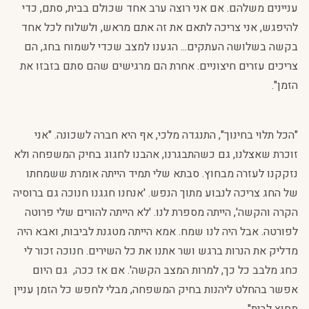
עניינים משלהם. אם אני רוצה ערב אחד שכולם בבית, סתם, כדי
להיפגש, אני צריכה לתאם את זה אתם מראש, ולשלוח לכל אחד
בקשה בשלושה העתקים... הגענו למצב שכדי לשמוח בחג, הם
צריכים עזרים חיצוניים. אחרת הם מרגישים שהם סתם בזבזו את
הזמן".
"הכל תלוי בחינוך", התנגדה מלכי, אף היא חברה לשכונה. "אני
זוכרת שאצלנו, גם כשהתבגרנו, אהבנו לחגוג בחיק המשפחה ולא
נזקקנו לעזרה מבחוץ. סבתא שלי תמיד הייתה אומרת ששמחתו
של החג צריכה לנבוע מתוך הנפש. 'אנחנו חגגנו חנוכה גם ברוסיה
הקרה והקשה', הייתה מספרת לנו. 'לא הייתה להורים שלי פרוטה
לפורטה. אבל היה לנו שמח. אמא הייתה מטגנת לביבות, ואבא היה
מדליק את הנרות ברגש ושר אתנו את כל השירים. חנוכה זכור לי
כחג מלבב כל כך, למרות המצב הקשה'. אם אז ככה, גם היום
אפשר בהחלט ליהנות בחיק המשפחה, מבלי לחפש כל הזמן עניין