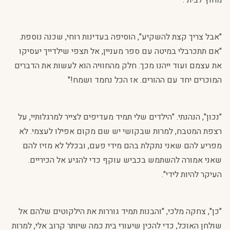
מחוץ לבית".
"אבל צריך קצת להשקיע", הוסיפה בעדינות רוחי, שכנה נוספת.
"אם תתכרבלי במיטה עם ספר מעניין, אל תצפי שילדייך יעסיקו
את עצמם ועוד ייהנו מכך. חלק מהחוויה הוא לעשות את הדברים
המוכרים יחד עם ההורים. אז הכל נחמד ושמח!"
"נכון", הנהנתי. "הילדים שלי תמיד מעדיפים לצייר למרגלותיי, על
רצפת המטבח, למרות שבקושי יש שם מקום אפילו לעצמי. לא
מפריע להם שאני נתקלת בהם מידי פעם, ובכלל לא מזיז להם
שאני אמורה להשתמש בכביש עוקף כדי להגיע אל הכיריים.
העיקר להיות לידי".
"כן", צחקה מלכי, "והבנות תמיד גוררות את הילקוטים שלהם אל
שולחן האוכל, כדי להכין שיעורי בית כמה שיותר קרוב אלי, למרות