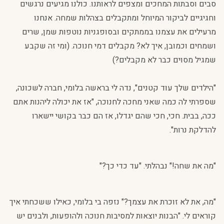
סבים וסבתות המחכים ומצפים לראותנו. כולנו מגיעים נרגשים
וחגיגיים לביקור המיוחל ומתקבלים בצהלות שמחה. אנחנו
מרעילים את עצמנו בממתקים ובסופגניות נוטפות שמן, שרים
ושמחים וכמובן, איך לא? מקבלים דמי חנוכה. (ומי זה שקבע
שמגיל מסוים כבר לא מקבלים?)
"הילדים שלך עוד קטנים", נדה לי בראשה בלומי, חברה לשכונה,
שספרתי לה כמה שאני מחכה לחנוכה, "אז את יכולה ליהנות אתם
ככה, בבית. חכי, חכי שהם יגדלו, אז הם כבר בקושי יישארו
להדלקת נרות".
"מה את שחה!" נבהלתי. "עד כדי כך?"
"מה, את לא זוכרת את עצמך?" נזפה בי בלומי, כאילו ששכחתי איך
קוראים לי. "הבנות יוצאות למסיבות חנוכה ולהופעות, ולבנים יש