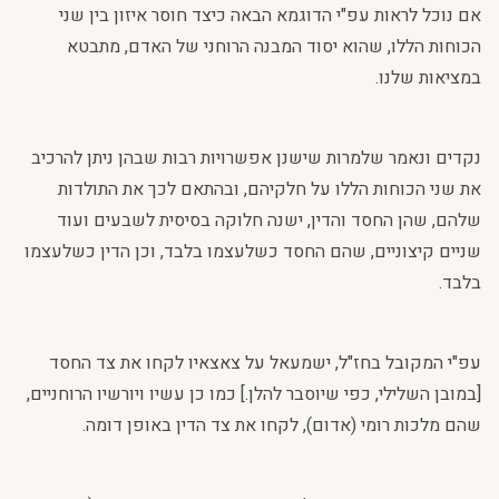
אם נוכל לראות עפ"י הדוגמא הבאה כיצד חוסר איזון בין שני
הכוחות הללו, שהוא יסוד המבנה הרוחני של האדם, מתבטא
במציאות שלנו.
נקדים ונאמר שלמרות שישנן אפשרויות רבות שבהן ניתן להרכיב
את שני הכוחות הללו על חלקיהם, ובהתאם לכך את התולדות
שלהם, שהן החסד והדין, ישנה חלוקה בסיסית לשבעים ועוד
שניים קיצוניים, שהם החסד כשלעצמו בלבד, וכן הדין כשלעצמו
בלבד.
עפ"י המקובל בחז"ל, ישמעאל על צאצאיו לקחו את צד החסד
[במובן השלילי, כפי שיוסבר להלן.] כמו כן עשיו ויורשיו הרוחניים,
שהם מלכות רומי (אדום), לקחו את צד הדין באופן דומה.