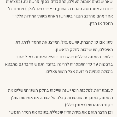
שאר שבעים אומות העולם, המוזכרים בסוף פרשת נח, (במציאות
שנוצרה אחר חטא האדם הראשון, כפי שיבואר להלן.) ניחנים כל
אחד מהם מהרכב הנגזר בשורשו מאחת משתי המידות הללו –
החסד או הדין.
ניתן, אם כן, להבחין, שישמעאל, המייצג את החסד לדתו, דת
האיסלם, יש שייכות לחלק הראשון.
כלומר, התמונה הכללית שהזכרנו, שהיא האמונה בא-ל אחד
בדבקות עד כדי התמסרות להריגה. ברובד הנפש הדבר גם מתבטא
ביכולת הנתינה הידועה אצל הישמעאלים.
לעומת זאת, למלכות רומי ישנה שייכות בחלק השני המשלים את
התמונה, במובן זה שהנצרות קבלה על עצמה את אמיתות התנ"ך
כקוד התנהגותי (באופן כללי).
וכן הדבר תואם את מידת הדין שכוללת בתוכה את הסדר הנפשי