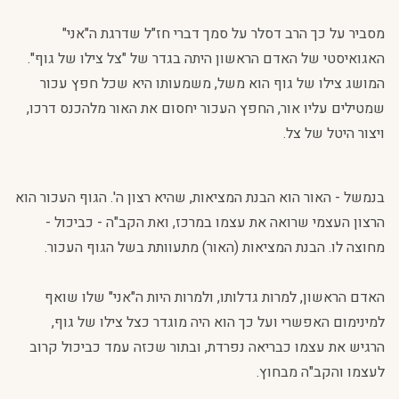
מסביר על כך הרב דסלר על סמך דברי חז"ל שדרגת ה"אני"
האגואיסטי של האדם הראשון היתה בגדר של "צל צילו של גוף".
המושג צילו של גוף הוא משל, משמעותו היא שכל חפץ עכור
שמטילים עליו אור, החפץ העכור יחסום את האור מלהכנס דרכו,
ויצור היטל של צל.
בנמשל - האור הוא הבנת המציאות, שהיא רצון ה'. הגוף העכור הוא
הרצון העצמי שרואה את עצמו במרכז, ואת הקב"ה - כביכול -
מחוצה לו. הבנת המציאות (האור) מתעוותת בשל הגוף העכור.
האדם הראשון, למרות גדלותו, ולמרות היות ה"אני" שלו שואף
למינימום האפשרי ועל כך הוא היה מוגדר כצל צילו של גוף,
הרגיש את עצמו כבריאה נפרדת, ובתור שכזה עמד כביכול קרוב
לעצמו והקב"ה מבחוץ.