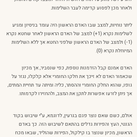
ולאחר מכן לפסוע קדימה לעבר השלימות.
ליתר נוחיות, למצב שבו האדם הראשון היה עומד בניסיון ומגיע
לשלימות נקרא (1+) למצב של האדם הראשון לאחר שחטא נקרא
(1-) ולמצב של האדם הראשון שלפני החטא אך ללא השלימות
המיוחלת נקרא (0).
האדם אמנם קבל הזדמנות נוספת, כפי שנסביר, אך מכיון
שכאמור האדם לא זיכך את חלקו החומרי אלא קלקלו, נגזר על
גופו, שהוא החלק החומרי וההסתר, כליה ומיתה עד תחיית המתים,
אך ניתן לזרעו אפשרות לתקן את המצב, ולהחזירו לקדמותו.
אולם, כשם שאם נוצר פגם בגרעין, לדוגמא, ע"י שיבוש בקוד
הגנטי, העץ והפירות גדלים בהתאם לשיבוש הזה. כך באדם
הראשון, מכיון שנוצר בו קילקול, הפירות שהוליד, שבאו מכח