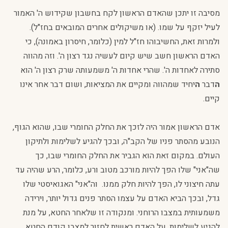
מסיבה זו יתכן שהאדם הראשון לקח בחשבון שקידוש ה' האמור
לעיל יזקף על שמו. (או משיקולים אחרים המובאים בחז"ל).
ולמרות זאת, החשיבוהו חז"ל למין (כלומר, חיסרון באמונה), כי
האדם הראשון חשב שיש קיום לעשיה נגד רצון ה'. וזה מהווה
סתירה לאחדות ה'. שהרי אחדות ה' משמעותה שרק רצון ה' הוא
ה
דבר
ה
יחיד שמהווה ומקיים את המציאות, ושום דבר אחר אינו
קיים.
אדם הראשון אמור היה לזכך את החלק החומרי שבו, שהוא הגוף,
הנובע מהסתר פניו של הקב"ה, ובכך להגיע לשלימות ולתיקון
העולם. במקום זאת הוא הגביר את החלק החומרי שבו, כך
שה"אני" שלו הפך להיות מורכב מטוב ורע, כלומר, הרע שהיה עד
עתה חיצוני לו, הפך להיות חלק ממנו. וה"אני" האגואיסטי שלו
גדל, ובכך הביא האדם על עצמו הסתר פנים גדול יותר, וירידה
משמעותית במצבו הרוחני. ומנקודה זו שלאחר החטא, על מנת
להגיע לשלימות, על האדם ראשית לחזור למצבו קודם החטא,