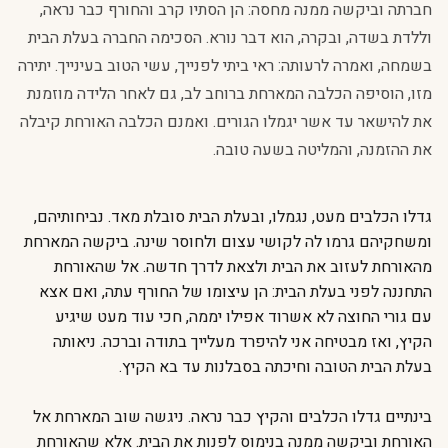
חברתה וביקשה ממנה מחסה: הן הסתיו קרב והחורף כבר נראה,
וללדת בשדה, ובקרה, הוא דבר נורא. הסכימה החברה בעלת הבית
בשמחה, ואמרה לרעותה: ראי ביתי לפנייך, עשי הטוב בעינייך. יתירה
מזו, הוסיפה הכלבה המארחת ברוחב לב, גם לאחר הלידה מוזמנת
את להישאר עד אשר יגמלו הגורים. ואמנם הכלבה האורחת קיבלה
את ההזמנה, והמליטה בשעה טובה.
גדלו הכלבים מעט, נגמלו, ובעלת הבית סובלת מאד. נביחותיהם,
ומשחקיהם גרמו לה לקושי עצום ולחוסר שינה. ביקשה המארחת
מהאורחת לעזוב את הבית ולצאת לדרך חדשה. אל שהאורחת
התחננה לפני בעלת הבית: הן עיצומו של החורף עתה, ואם אצא
עם גורי החוצה לא אשרוד אפילו יממה, חכי עוד מעט שיגיע
הקיץ, ואז מבטיחה אני להיפרד מעלייך בתודה וברכה. ניאותה
בעלת הבית הטובה וחיכתה בסבלנות עד בא הקיץ.
בינתיים גדלו הכלבים והקיץ כבר נראה. ניגשה שוב המארחת אל
האורחת וביקשה ממנה בנימוס לפנות את הבית. אלא שהאורחת