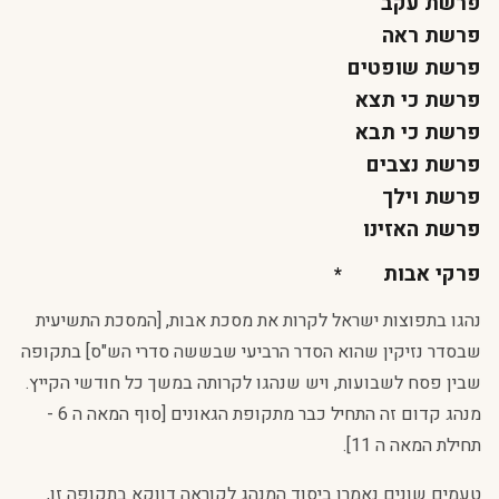
פרשת עקב
פרשת ראה
פרשת שופטים
פרשת כי תצא
פרשת כי תבא
פרשת נצבים
פרשת וילך
פרשת האזינו
פרקי אבות
נהגו בתפוצות ישראל לקרות את מסכת אבות, [המסכת התשיעית
שבסדר נזיקין שהוא הסדר הרביעי שבששה סדרי הש"ס] בתקופה
שבין פסח לשבועות, ויש שנהגו לקרותה במשך כל חודשי הקייץ.
מנהג קדום זה התחיל כבר מתקופת הגאונים [סוף המאה ה 6 -
תחילת המאה ה 11].
טעמים שונים נאמרו ביסוד המנהג לקוראה דווקא בתקופה זו,