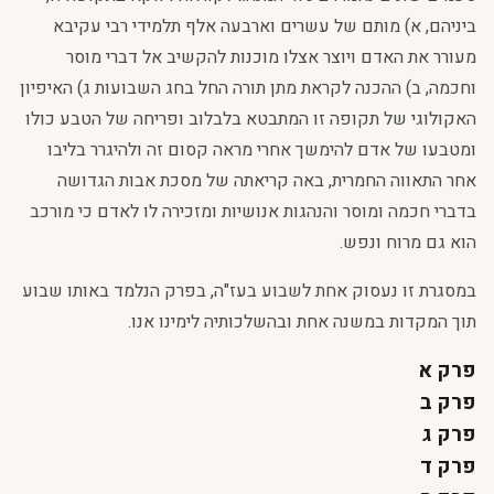
ביניהם, א) מותם של עשרים וארבעה אלף תלמידי רבי עקיבא
מעורר את האדם ויוצר אצלו מוכנות להקשיב אל דברי מוסר
וחכמה, ב) ההכנה לקראת מתן תורה החל בחג השבועות ג) האיפיון
האקולוגי של תקופה זו המתבטא בלבלוב ופריחה של הטבע כולו
ומטבעו של אדם להימשך אחרי מראה קסום זה ולהיגרר בליבו
אחר התאווה החמרית, באה קריאתה של מסכת אבות הגדושה
בדברי חכמה ומוסר והנהגות אנושיות ומזכירה לו לאדם כי מורכב
הוא גם מרוח ונפש.
במסגרת זו נעסוק אחת לשבוע בעז"ה, בפרק הנלמד באותו שבוע
תוך המקדות במשנה אחת ובהשלכותיה לימינו אנו.
פרק א
פרק ב
פרק ג
פרק ד