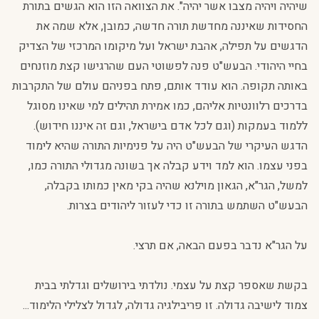
שיהיה ויהיה מצבו אשר יהיה". את הצוואה הזו הוא הגשים בתורת
החסידות שאיננה מחדשת תורה חדשה, כמובן, אלא שמה את
הדגשים על תפילה, אהבת ישראל ועל מיקומו המרכזי של הצדיק
בחיי היהודי. הבעש"ט פנה לפשוטי העם שהרגישו קצת מוזנחים
באותה תקופה. הוא עודד אותם, פתח בפניהם עולם של התקרבות
בדרכים רלוונטיות אליהם, כמו אמירת תהילים למי שאינו מסוגל
ללמוד בעמקות (וגם לכל אדם בישראל, וגם זה איננו חידוש).
הדגש העיקרי של הבעש"ט היה על פנימיות התורה שהיא לימוד
בפני עצמו. הוא למד וידע קבלה אך בשונה מגדולי התורה כמו,
למשל, הגר"א, הגאון מוילנא שהיה בקי מאין כמותו בקבלה,
הבעש"ט השתמש בתורה זו כדי לעזור ליהודים בצרות.
על הגר"א נדבר בפעם הבאה, אם תרצי.
בקשת שאספר קצת על עצמי. נולדתי בירושלים וגדלתי בבית
צמוד לישיבה גדולה. זו פריבילגיה גדולה, לגדול לצלילי הלימוד...