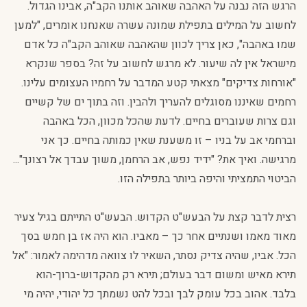
הרגש הזה נבנה על האהבה שאוהב אותנו הקב"ה, אבינו הגדול.
לחשוב על המילים בתפילת שמונה עשרה שאנחנו אומרים, "למען
שמו באהבה", כאן צריך לכוון שהאהבה שאוהב הקב"ה כל אדם
מישראל אין לה שיעור. לא מרגש לחשוב על זה? בספר שנקרא
"אורחות צדיקים" מצאתי קטע המדבר על רחמיו העצומים עלינו.
רחמים שאיננו מסוגלים להעריך ולהבין. וזה בתוך ים של קשיים
וגם צרות שעוברים בחיים. לדעת שהכל מכוון, הכל באהבה
וברחמי אב על בניו – זו משענת שאין כמותה בחיים. כך אני
מרגישה. ואיך את? "ידיד נפש, אב הרחמן, משוך עבדך אל רצונך"...
הביטוי התמציתי והיפה ביותר בתפילה הזו.
רצית לדבר קצת על הבעש"ט הקדוש. הבעש"ט התייתם בגיל צעיר
מאוד מאמו ושנתיים אחר כך – מאביו. הוא היה אז בן חמש בסך
הכל. אביו, שהיה צדיק נסתר, השאיר לו צוואה מדהימה לאמור: "אל
תירא מאיש ומשום דבר בעולם; תירא רק מהקדוש-ברוך-הוא
בלבד. אהוב בכל עומק לבך ובכל להט נשמתך כל יהודי, יהיה מי