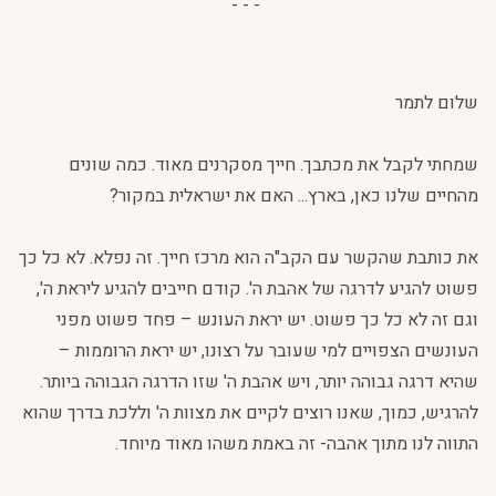
- - -
שלום לתמר
שמחתי לקבל את מכתבך. חייך מסקרנים מאוד. כמה שונים
מהחיים שלנו כאן, בארץ... האם את ישראלית במקור?
את כותבת שהקשר עם הקב"ה הוא מרכז חייך. זה נפלא. לא כל כך
פשוט להגיע לדרגה של אהבת ה'. קודם חייבים להגיע ליראת ה',
וגם זה לא כל כך פשוט. יש יראת העונש – פחד פשוט מפני
העונשים הצפויים למי שעובר על רצונו, יש יראת הרוממות –
שהיא דרגה גבוהה יותר, ויש אהבת ה' שזו הדרגה הגבוהה ביותר.
להרגיש, כמוך, שאנו רוצים לקיים את מצוות ה' וללכת בדרך שהוא
התווה לנו מתוך אהבה- זה באמת משהו מאוד מיוחד.