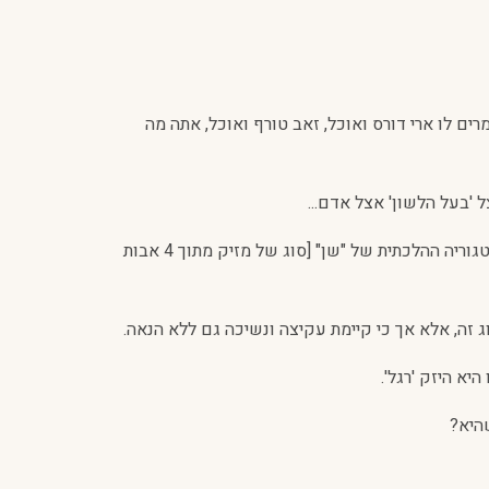
ים לו ארי דורס ואוכל, זאב טורף ואוכל, אתה מה
'בעל הלשון' אצל אדם...
התוספות במסכת בבא קמא הוכיחו משאלה זו שנשאל הנחש על ידי כל החיות, שעקיצתו של נחש אינה הזקה הנכנסת תחת הקטגוריה ההלכתית של "שן" [סוג של מזיק מתוך 4 אבות
זה, אלא אך כי קיימת עקיצה ונשיכה גם ללא הנאה.
א היזק 'רגל'.
היא?