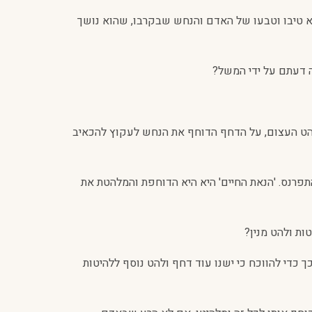
הוא טיבו וטבעו של האדם והנחש שבקרבו, שהוא נושך
בה דעתם על ידי המשל?
להט העצום, על הדחף הדוחף את הנחש לעקוץ להכאיב
תפרנס. 'הנאת החיים' היא היא הדוחפת והמלהטת את
ות ולהט מנין?
ך כדי להווכח כי ישנו עוד דחף ולהט נוסף ללהיטות