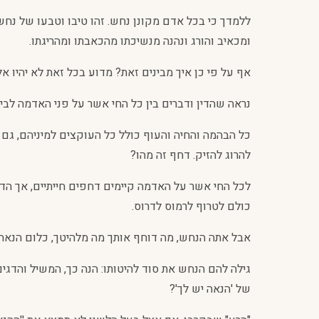
ללמדך כי בכל אדם מקונן נחש. זהו טיבו וטבעו של נחש
ומכאיב והורג ונהנה מנשיכתו מהכאבתו ומהריגתו.
אף על פי כן איך מבינים זאת? מדוע בכל זאת לא יהיו אל
נראה שהדין ודברים בין כל החי אשר על פני האדמה לבי
כל הבהמה והחיה והעוף כולל כל העוקצים למיניהם, ג
להרוג להזיק. דחף זה מהו?
לכל החי אשר על האדמה קיימים דחפים חייתיים, אך הדח
כולם לטרוף לרמוס לדרוס.
אבל אתה הנחש, מה דוחף אותך מה מלהיטך, כלום הנאה 
גילה להם הנחש את סוד להיטותו: הנה כך, המשיל והדגים
של 'הנאה יש לך'?