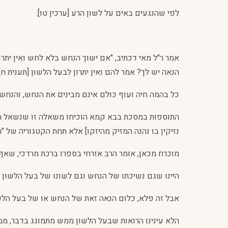
לפי שהנגעים באים על לשון הרע [ערכין טו].
אמר ר"ל מאי דכתיב, "אם ישוך הנחש בלא לחש ואין יתרו
הנאה יש לך? אמר להם ואין יתרון לבעל הלשון [תענית ח].
כל בהמה חיה ועוף כולם אינם מבינים את הנחש, והנחש 
נזיקין בו נהנה המזיק מהיזקו] אלא תחת הקטגוריה של "רג
מוכרח מכאן, אומר הרב אזרחי בספרו ברכת מרדכי, שאף 
היינו שגם נשיכתו של הנחש וגם לשונו של בעל הלשון אי
אבל זה פלא, כלום הנאה זאת של הנחש או של בעל הלשו
הלא עינינו הרואות שבעל הלשון ממש מתמוגג בדבר, ממ