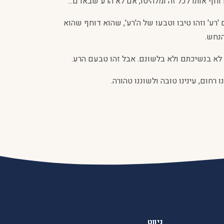
וחף אותו לכל זה ומלהיטו, אם לא הרע שבאדם...
רע' וזהו טיבו וטבעו של ה'רע', שהוא דוחף שהוא
הנחש.
ם, לא בנשיכתם ולא בלשונם. אבל זהו טבעם הרע.
רחום, עינינו טובה ולשוננו טהורה.
ניווט