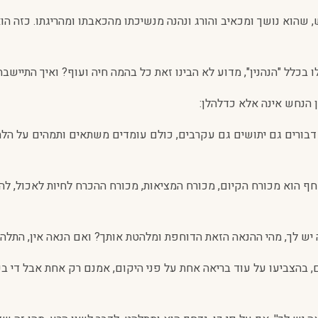
, שהוא נושך ומכאיב והורג ונהנה מנשיכתו מהכאבתו ומהריגתו. כזה 
ו בכלל "הנהנין", מדוע לא הבינו זאת כל בהמה חיה ועוף? ואיך התייש
ן הנחש אינה אלא כדלהלן:
ם דבורים גם יתושים גם עקרבים, כולם עומדים משתאים ותמהים על ה
ף הוא מכורח הקיום, מכורח המציאות, מכורח ההכרח לחיות לאכול, לה
יש לך, מהי ההנאה הזאת הדוחפת ומלהטת אותך? ואם הנאה אין, התלהט
, בהצביעו על עוד בריאה אחת על פני היקום, אמנם רק אחת אבל די בכ