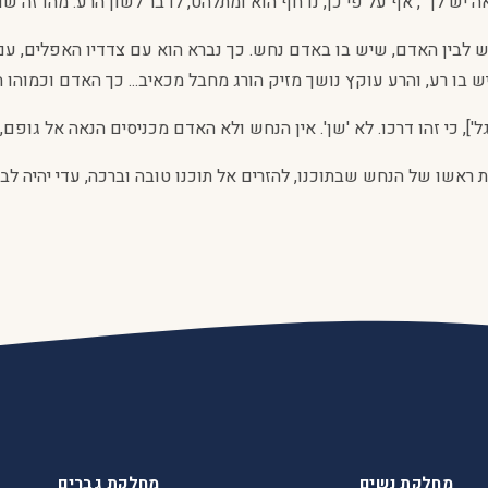
יש לך'', אף על פי כן, נדחף הוא ומתלהט, לדבר לשון הרע. מהו זה שד
 לבין האדם, שיש בו באדם נחש. כך נברא הוא עם צדדיו האפלים, עם '
בו רע, והרע עוקץ נושך מזיק הורג מחבל מכאיב... כך האדם וכמוהו 
גל'], כי זהו דרכו. לא 'שן'. אין הנחש ולא האדם מכניסים הנאה אל גופ
אשו של הנחש שבתוכנו, להזרים אל תוכנו טובה וברכה, עדי יהיה לבנו 
מחלקת נשים
מחלקת גברים