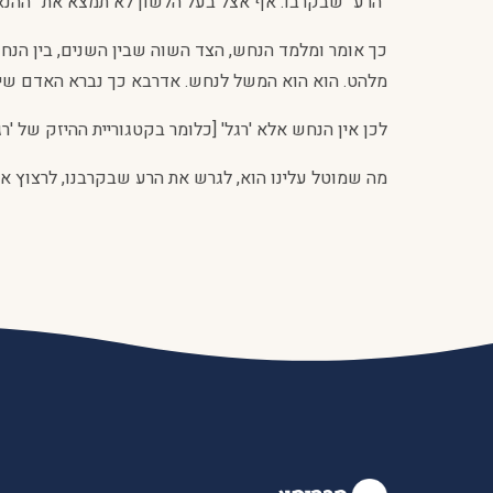
"הרע" שבקרבו. אף אצל בעל הלשון לא תמצא את ''ההנאה 
כך אומר ומלמד הנחש, הצד השוה שבין השנים, בין הנחש
מלהט. הוא הוא המשל לנחש. אדרבא כך נברא האדם שיש 
לכן אין הנחש אלא 'רגל' [כלומר בקטגוריית ההיזק של 'ר
מה שמוטל עלינו הוא, לגרש את הרע שבקרבנו, לרצוץ את ר