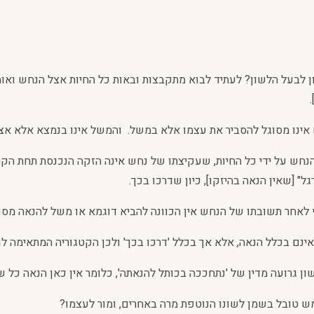
ן לבעל הלשון? לעתיד לבוא מתקבצות ובאות כל החיות אצל הנחש ואומר
אינו מסוגל להסביר את עצמו אלא במשל. והמשל אינו בנמצא אלא אצל 
ל" [שאין הנאה בהיזקו], כיון שדרכו בכך.
לאחר תשובתו של הנחש אין הכוונה להביא דוגמא או משל להנאה מסוג 
נם בכלל הנאה, אלא אך בכלל 'דרכו בכך' ולכן הקטגוריה המתאימה לו הי
ן גרועה מדין של 'נתחככה בכותל להנאתה', כלומר אין כאן הנאה כל ש
ש טובל בשמן לשונו הנוטפת מרה באחרים, ומור לעצמו?