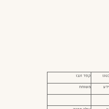
טנו
קפד זנבו
ידע
משוחח