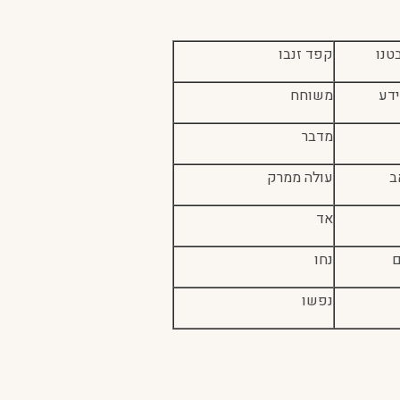
טנו
קפד זנבו
ידע
משוחח
מדבר
ב
עולה ממרק
אד
ם
נחו
נפשו