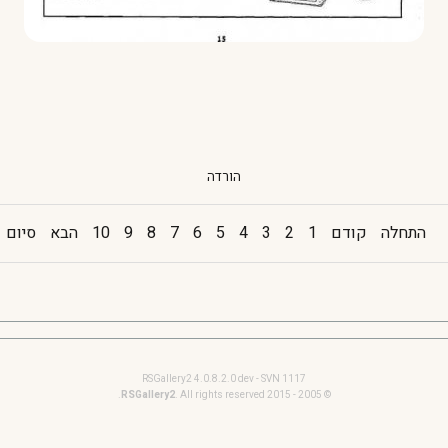
הורדה
התחלה
קודם
1
2
3
4
5
6
7
8
9
10
הבא
סיום
RSGallery2 4.0.8.2.0 dev - SVN 1117
RSGallery2
. All rights reserved.
© 2005 - 2015