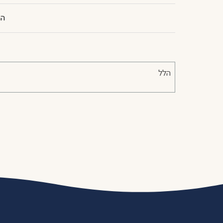
הת
הלל