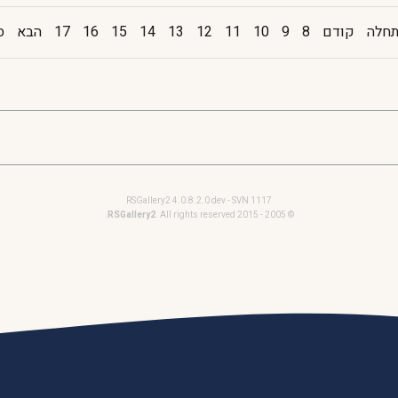
חלה
קודם
8
9
10
11
12
13
14
15
16
17
הבא
ס
RSGallery2 4.0.8.2.0 dev - SVN 1117
RSGallery2
. All rights reserved.
© 2005 - 2015