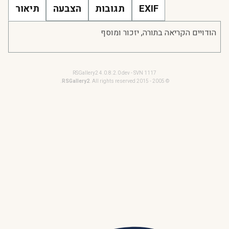
EXIF
תגובות
הצבעה
תיאור
הודויים הקריאה בתורה, יזכור ומוסף
RSGallery2 4.0.8.2.0 dev - SVN 1117
RSGallery2
. All rights reserved.
© 2005 - 2015