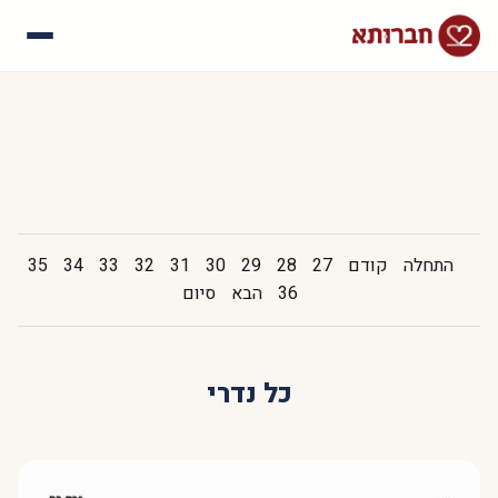
עלינו
איך זה עובד
סיפורי הצלחה
שאלות נפוצות
התחלה
קודם
27
28
29
30
31
32
33
34
35
36
הבא
סיום
כל נדרי