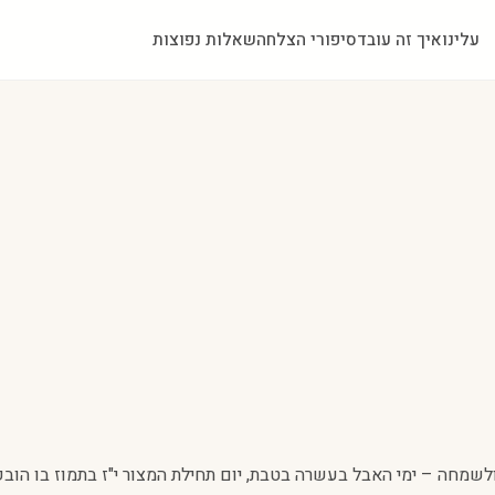
עלינו
איך זה עובד
סיפורי הצלחה
שאלות נפוצות
שמחה – ימי האבל בעשרה בטבת, יום תחילת המצור י"ז בתמוז בו הובק