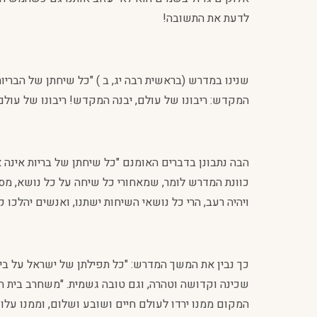
לדעת את התשובה!
שנינו במדרש (בראשית רבה יג, ב ) "כל שיחתן של הבריו
המקדש: ריבונו של עולם, יבנה המקדש! ריבונו של עולם
הבה נתבונן בדברים האומנם "כל שיחתן של בריות אינה א
כוונת המדרש לומר, שמאחורי כל שיחה על כל נושא, מס
ויהיה רעב, הרי כל נושאי השיחות ישתנו, ואנשים יהלכו 
כך נבין את המשך המדרש: "כל תפילתן של ישראל על בי
שכינה וקדושה וטהרה, וגם טובה גשמית. "משחרב בית המ
המקום ממנו ירדו לעולם חיים ושובע ושלום, וממנו עלו