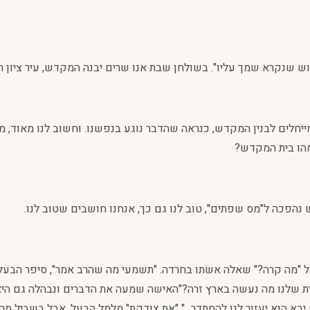
וש שנקרא שמך עליו". בשולחן שבת אנו שרים יבנה המקדש, עיר ציון ת
מייחלים לבנין המקדש, כנראה שהדבר נוגע בנפשנו. וחשוב לנו מאוד, מ
מהו בית המקדש?
נהפכה ל"מס שפתים", טוב לנו גם כך, אנחנו חושבים שטוב לנו.
הל "מה קרה?" שאלה אשתו בחרדה. "תשמעי מה שהרב אמר", סיפר הבעל 
ת שלנו מה נעשה בארץ זרה?"האישה שמעה את הדברים ונבהלה גם היא א
א הוא יעזור לנו להסתדר..." "את צודקת" מלמל הבעל, אבל בשביל מה אנ