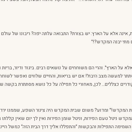
ת, אינה אלא על הארץ: יש בצורת? התבואה עלתה יפה? ריבונו של עולם 
 מתי יבנה המקדש?!"
לא על הארץ". והרי הם משוחחים על נושאים רבים. ביגוד ודיור, בריות 
תתר למעשה מצב היבול! אם יש בריאות, והחיים שלווים ואפשר לשוחח
קודרים כצללים... לכן, מאחורי כל תפילה על כל נושא מסתתרת בקשה שק
ת המקדש!" ומדוע? משום שבית המקדש היה צינור השפע, שממנו ירדה 
קדש ניטל טעם הפירות, וניטל שומן הפירות ואין לך יום שאין קללתו 
 השמימה התפילות והבקשות "והתפללו אליך דרך הבית הזה" כמשל היינו 