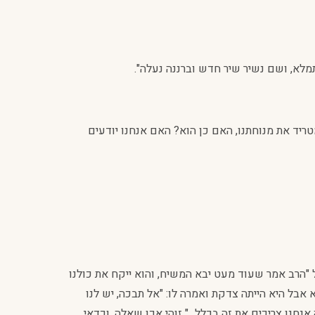
מלא, ושם נשיר שיר חדש וברננה נעלה".
טריד את מנוחתנו, האם כן הוא? האם אנחנו יודעים
"הרב אמר שעוד מעט יבא המשיח, והוא ייקח את כולנו
בל היא הייתה צדקת ואמרה לו: "אל תבכה, יש לנו
חנו צריכים את זה בכלל..." זוהי אכן שאלה, וכדאי