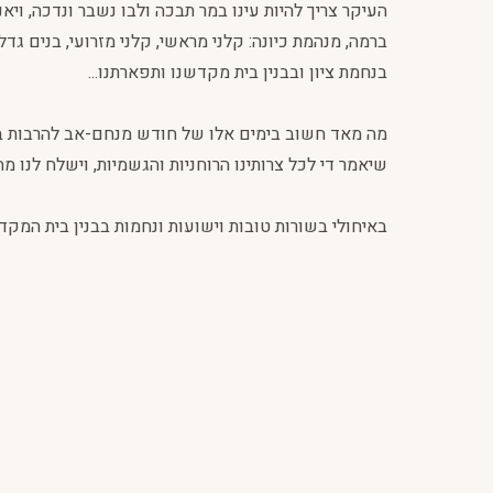
העיקר צריך להיות עינו במר תבכה ולבו נשבר ונדכה, וי
ברמה, מנהמת כיונה: קלני מראשי, קלני מזרועי, בנים גדל
בנחמת ציון ובבנין בית מקדשנו ותפארתנו...
מה מאד חשוב בימים אלו של חודש מנחם-אב להרבות בשפ
שיאמר די לכל צרותינו הרוחניות והגשמיות, וישלח לנו מ
באיחולי בשורות טובות וישועות ונחמות בבנין בית המקדש