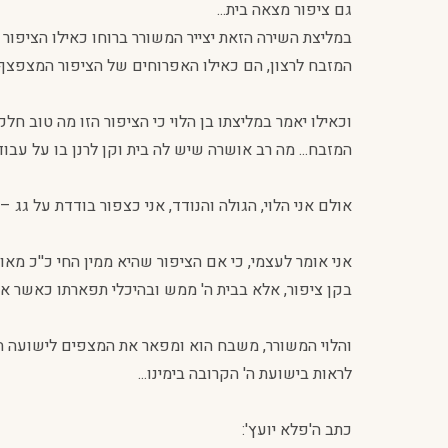
גם ציפור מצאה בית...
במליצת השירה הזאת יצייר המשורר ברוחו כאילו הציפור 
המזבח לרצון, הם כאילו האפרוחים של הציפור המצפצף ומ
וכאילו יאמר במליצתו בן הלוי כי הציפור הזו מה טוב ח
המזבח... מה רב אושרה שיש לה בית וקן לרנן בו על עבודת
אולם אני הלוי, הגולה והנודד, אני כצפור בודדת על גג – ח
אני אומר לעצמי, כי אם הציפור שהיא ממין החי כ''כ מאוש
בקן ציפור, אלא בבית ה' ממש ובהיכלי תפארתו כאשר אזכה
והלוי המשורר, משבח הוא ומפאר את המצפים לישועה המ
לראות בישועת ה' הקרובה בימינו...
כתב ה'פלא יועץ':