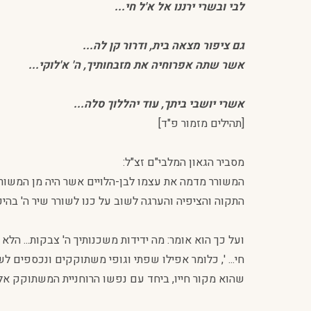
לבי ובשרי ירננו אל א'ל חי...
גם ציפור מצאה בית, ודרור קן לה...
אשר שתה אפרוחיה את מזבחותיך, ה' א'לוקי...
אשרי יושבי ביתך, עוד יהללוך סלה...
[תהילים מזמור פ"ד]
מסביר הגאון המלבי"ם זצ"ל:
המשורר מדמה את עצמו לבן-הלויים אשר היה מן המשוררי
התקוה והציפיה והערגה לשוב על כנו לשורר שיר ה' בהיכלו
ועל כך הוא אומר: מה ידידות משכנותיך ה' צבקות... הלא
חי... ', כלומר אפילו שפתי וגופי משתוקקים ונכספים ל
שהוא מקור חייו, ביחד עם נפשו הרוחניית המשתוקק אל 