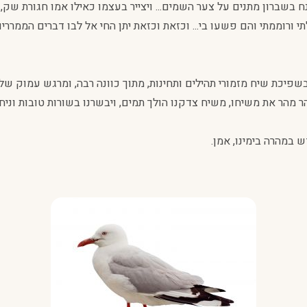
אנח בשברון מתנים על צער השמים... ויצייר בעצמו כאילו אמו חגורת ש
תי ורוממתי והם פשעו בי... וכזאת וכזאת יתן החי אל לבו דברים הממררי
יכת שיח מזמורי תהילים ותחינות, מתוך כוונה רבה, ומרגש עמוק של 
הר מהר את משיחו, משיח צדקנו הולך תמים, ויבשרנו בשורות טובות וניח
 במהרה בימינו, אמן.