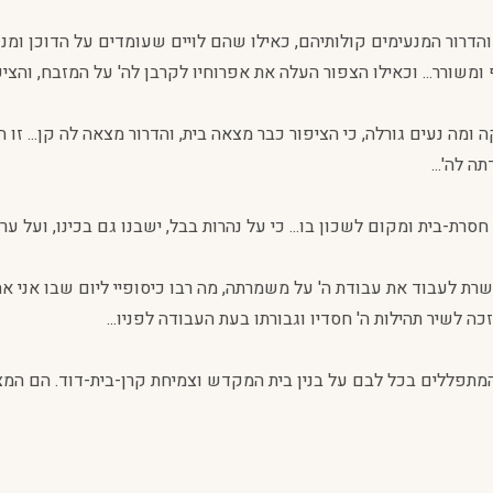
והדרור המנעימים קולותיהם, כאילו שהם לויים שעומדים על הדוכן ומנע
שורר... וכאילו הצפור העלה את אפרוחיו לקרבן לה' על המזבח, והציפ
לקה ומה נעים גורלה, כי הציפור כבר מצאה בית, והדרור מצאה לה קן...
ה לה'...
סרת-בית ומקום לשכון בו... כי על נהרות בבל, ישבנו גם בכינו, ועל ערבות
רת לעבוד את עבודת ה' על משמרתה, מה רבו כיסופיי ליום שבו אני אהיה 
 לשיר תהילות ה' חסדיו וגבורתו בעת העבודה לפניו...
תפללים בכל לבם על בנין בית המקדש וצמיחת קרן-בית-דוד. הם המצט