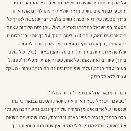
על ארון זה מסופר שהיה נושא את נושאיו, כפי המתואר בספר
יהושע. גם חישוב פשוט מראה שלא היה ניתן להרים את הארון
בדרך טבעית על ידי ארבעה אנשים בלבד, דבר שנעשה לאורך כל
מסעות בני ישראל במדבר ובארץ ישראל, שכן נפח הלוחות עצמם
היה ארבעים סאה, שהם 573 ליטר, נוסיף על כך את שברי הלוחות
הראשונים, וכן את משקלו העצום של הארון שהיה למעשה
שלושה ארונות זה בתוך זה( זהב עץ וזהב) באורך (כללי של כולם
ביחד) עשרים ואחת אמה על אחת עשרה אמות, ומעליו ה"כפורת"
בעובי טפח מזהב, ועליה שני הכרובים גם הם מזהב טהור - משקל
עצום ללא כל ספק.
דבר זה מבאר הרמ"א בספרו "תורת העולה":
"כשעברו ישראל נשא הארון את נושאיו, והטעם מבואר, כי כמו
שנפשו של אדם אינו מן המידה של הגוף ובנס נקשר הכח השכלי
בכח החמרי, כן היה העניין בארון ובכרובים, וכמו שהנשמה נושאת
את נושאה שהוא הגוף, ולולי הנפש אין שום תנועה וחיות בגוף