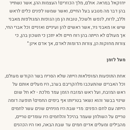
יחזקאל במראה. אולם, מלך הכוזרים! העצמות ההן, אשר נשתייר
בהן דבר מה מטבע בעל החיים, ואשר שמשו לפנים כלים לראש
וללב, לרוח, לנפש ולשכל, טובות הן מן הגופות המגולפות מאבני
שיש או מאבני גיר, אשר ראשים להן ועיניים ואזניים וכל אברי החי,
אך מעולם לא הייתה בהן רוח חיים ולא יתכן כי תשכון בהן, כי
צורות מחוקות הן, צורות הדומות לאדם, אך אדם אינן."
מעל לזמן
אחת התופעות המופלאות הייתה שלא הסריח בשר הקודש מעולם,
וכל האברים שהתעכבו מלהקריבם בערב, היו מעלים אותם על
ראש המזבח, ועל ראש המזבח הזמן עמד מלכת - לא חל שום
שינוי בבשר והוא נשאר בטריותו אף בימים החמים! תופעה דומה
הייתה עם לחם הפנים: מדי שבת היו מניחים שנים עשר לחמים
טריים על השולחן שעמד בהיכל והלחמים היו עומדים טריים,
מהבילים ומעלים אדים חמים עד שבת הבאה, ואז היו הכהנים