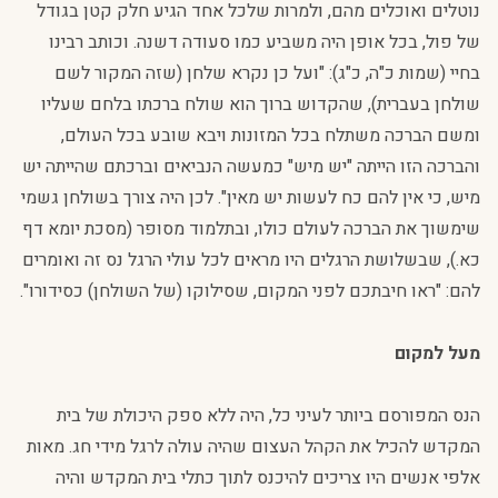
נוטלים ואוכלים מהם, ולמרות שלכל אחד הגיע חלק קטן בגודל
של פול, בכל אופן היה משביע כמו סעודה דשנה. וכותב רבינו
בחיי (שמות כ"ה, כ"ג): "ועל כן נקרא שלחן (שזה המקור לשם
שולחן בעברית), שהקדוש ברוך הוא שולח ברכתו בלחם שעליו
ומשם הברכה משתלח בכל המזונות ויבא שובע בכל העולם,
והברכה הזו הייתה "יש מיש" כמעשה הנביאים וברכתם שהייתה יש
מיש, כי אין להם כח לעשות יש מאין". לכן היה צורך בשולחן גשמי
שימשוך את הברכה לעולם כולו, ובתלמוד מסופר (מסכת יומא דף
כא.), שבשלושת הרגלים היו מראים לכל עולי הרגל נס זה ואומרים
להם: "ראו חיבתכם לפני המקום, שסילוקו (של השולחן) כסידורו".
מעל למקום
הנס המפורסם ביותר לעיני כל, היה ללא ספק היכולת של בית
המקדש להכיל את הקהל העצום שהיה עולה לרגל מידי חג. מאות
אלפי אנשים היו צריכים להיכנס לתוך כתלי בית המקדש והיה