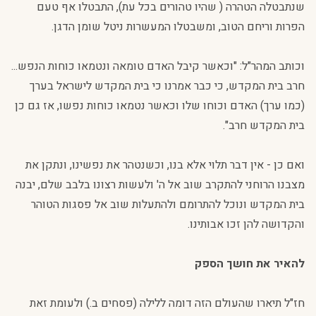
שנתבטלה הטהרה ( שהיו טהורים בכל עת), התבטלו אף טעם
הפרות וריחם הטוב, ומשבטלו המעשרות ניטל שומן הדגן.
וכותב המהר"ל: "וכאשר קיבל האדם טומאה ונטמאו כוחות הנפש...
חרב בית המקדש, כי כבר אמרנו כי בית המקדש לישראל בערך
(כמו ערך) האדם וכוחו שלו וכאשר נטמאו כוחות נפשו, אז גם כן
בית המקדש חרב".
ואם כן - אין דבר תלוי אלא בנו, וכשנטהר את נפשינו, ונתקן את
מצבנו הרוחני להתקרב שוב אל ה' ולעשות רצונו בלבב שלם, יבנה
בית המקדש ונוכל להתרומם ולהתעלות שוב אל פסגות הטוהר
והקדושה להן זכו אבותינו.
להאיר את חושך הספק
חז"ל תיארו שהעולם הזה דומה ללילה (פסחים ב.) ולעומת זאת