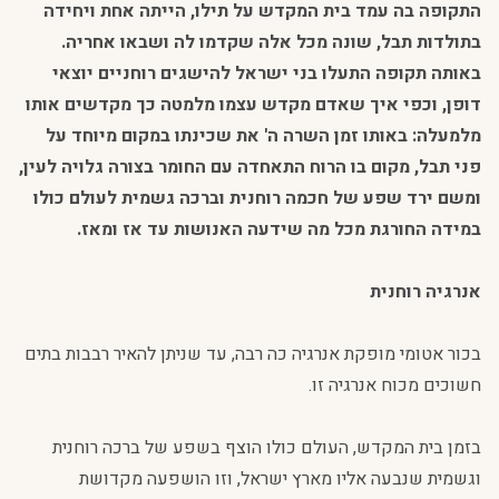
התקופה בה עמד בית המקדש על תילו, הייתה אחת ויחידה
בתולדות תבל, שונה מכל אלה שקדמו לה ושבאו אחריה.
באותה תקופה התעלו בני ישראל להישגים רוחניים יוצאי
דופן, וכפי איך שאדם מקדש עצמו מלמטה כך מקדשים אותו
מלמעלה: באותו זמן השרה ה' את שכינתו במקום מיוחד על
פני תבל, מקום בו הרוח התאחדה עם החומר בצורה גלויה לעין,
ומשם ירד שפע של חכמה רוחנית וברכה גשמית לעולם כולו
במידה החורגת מכל מה שידעה האנושות עד אז ומאז.
אנרגיה רוחנית
בכור אטומי מופקת אנרגיה כה רבה, עד שניתן להאיר רבבות בתים
חשוכים מכוח אנרגיה זו.
בזמן בית המקדש, העולם כולו הוצף בשפע של ברכה רוחנית
וגשמית שנבעה אליו מארץ ישראל, וזו הושפעה מקדושת