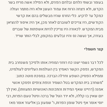
בעומר ובשתי הלחם ובלחם הפנים, ולא הפילה אשה מריח בשר
הקדש, ולא ניצחה הרוח את עמוד העשן אלא היה מתמר ועולה
כמקל עד לרקיע. כלי החרס שהיו מבשלים בהם את קדשי
הקודשים, היו צריכים לשוברם לאחר מכן, אך היה איסור להוציאן
מבית המקדש. לכאורה היו צריכין להיות אשפתות של שברים
בעזרה, אך נעשה נס והיו נבלעים במקומן, לבלי הותר שריד.
קצר חשמלי
לכל דבר גשמי ישנו כח רוחני המחיה אותו ולפיכך משנחרב בית
המקדש, נפסק הקשר האמיץ בין העולמות העליונים לעולמינו,
וממילא הפסיק השפע וחדלה הברכה. במסכת סוטה כתוב:
"משחרב בית המקדש בטל השמיר ונופת צופים ופסקו אנשי
אמנה (דהיינו שאף המידות והתכונות האנושיות התעוותו), ואין לך
יום שאין בו קללה, ולא ירד הטל של ברכה וניטל טעם הפרות, רבי
יוסי אומר אף ניטל שומן הפרות, ר' שמעון בן אליעזר אומר מאז