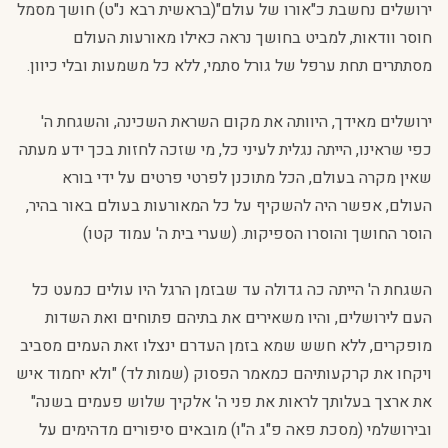
ירושלים נחשבת כ"אורו של עולם"(בראשית רבא נ"ט) חושך מסמל
חוסר וודאות, למביט בחושך נראה כאילו מאורעות העולם
מסתתרים תחת ערפל של גורל סתמי, ללא כל משמעות ובלי כיוון.
ירושלים מאידך, היוותה את מקום השראת השכינה, והשגחת ה'
כפי שראינו, הייתה נגלית לעיני כל, מי שזכה לחזות בכך ידע מעתה
שאין מקרה בעולם, הכל מתוכנן לפרטי פרטים על ידי בורא
העולם, אפשר היה להשקיף על כל המאורעות בעולם באור בהיר,
הוסר החושך והוסרו הספיקות. (שערי בית ה' עמוד קטו)
השגחת ה' הייתה כה גדולה עד שבזמן הרגל היו עולים כמעט כל
העם לירושלים, והיו משאירים את בתיהם פתוחים ואת השדות
מופקרים, ללא חשש שמא בזמן העדרם ינצלו זאת העמים מסביב
ויקחו את קרקעותיהם כמאמר הפסוק (שמות לד) "ולא יחמוד איש
את ארצך בעלותך לראות את פני ה' אלקיך שלוש פעמים בשנה"
ובירושלמי (מסכת פאה פ"ג ה"ו) מובאים סיפורים מדהימים על