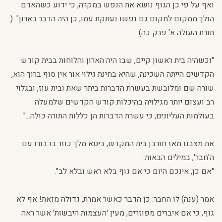
ואף על פי כן הגוף נושא את הנפש במקרה, כי ידוע כשהאדם
הולך ממקום למקום גם נפשו נעתקת עמו, כן היה הדבר בארון". (
תורת העולה א' פרק כה)
"וכשהיה בית ראשון קיים, שבו היה הארון והלוחות בבית קודש
הקדשים הייתה השכינה, שהיא בחינת גילוי אור אין סוף ברוך הוא,
שורה שם ומלובשת בעשרת הדברות ביתר שאת ובית עוז, ובגלוי
רב ועצום יותר מגילויה בהיכלות קודש הקדשים שלמעלה
בעולמות העליונים, כי עשרת הדברות הן כללות התורה כולה..."
את מצבנו מאז חורבן בית המקדש, ביטא מלך כוזר בדבורו עם
ה'חבר', במילים הבאות:
"אם כן, אינכם היום כי אם גוף בלא ראש ובלא לב".
אמר (ענה) לו החבר: כן הדבר כאשר אמרת, גדולה מזאת! אף לא
גוף, כי אם איברים מפוזרים, מעין 'העצמות היבשות' אשר ראה