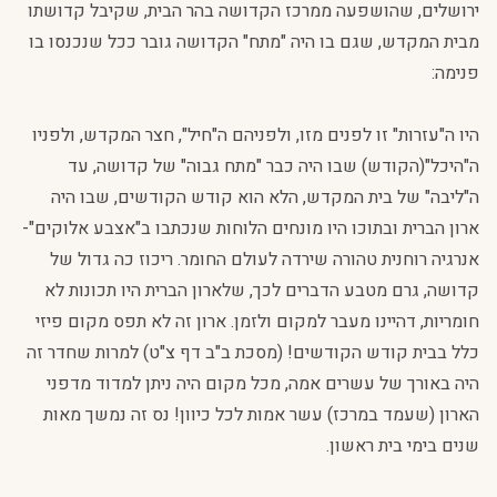
ירושלים, שהושפעה ממרכז הקדושה בהר הבית, שקיבל קדושתו
מבית המקדש, שגם בו היה "מתח" הקדושה גובר ככל שנכנסו בו
פנימה:
היו ה"עזרות" זו לפנים מזו, ולפניהם ה"חיל", חצר המקדש, ולפניו
ה"היכל"(הקודש) שבו היה כבר "מתח גבוה" של קדושה, עד
ה"ליבה" של בית המקדש, הלא הוא קודש הקודשים, שבו היה
ארון הברית ובתוכו היו מונחים הלוחות שנכתבו ב"אצבע אלוקים"-
אנרגיה רוחנית טהורה שירדה לעולם החומר. ריכוז כה גדול של
קדושה, גרם מטבע הדברים לכך, שלארון הברית היו תכונות לא
חומריות, דהיינו מעבר למקום ולזמן. ארון זה לא תפס מקום פיזי
כלל בבית קודש הקודשים! (מסכת ב"ב דף צ"ט) למרות שחדר זה
היה באורך של עשרים אמה, מכל מקום היה ניתן למדוד מדפני
הארון (שעמד במרכז) עשר אמות לכל כיוון! נס זה נמשך מאות
שנים בימי בית ראשון.