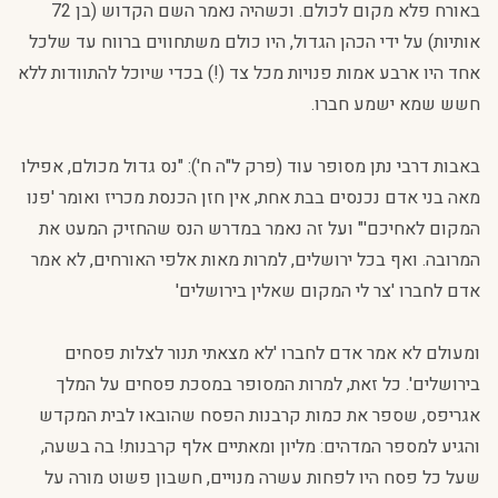
באורח פלא מקום לכולם. וכשהיה נאמר השם הקדוש (בן 72
אותיות) על ידי הכהן הגדול, היו כולם משתחווים ברווח עד שלכל
אחד היו ארבע אמות פנויות מכל צד (!) בכדי שיוכל להתוודות ללא
חשש שמא ישמע חברו.
באבות דרבי נתן מסופר עוד (פרק ל"ה ח'): "נס גדול מכולם, אפילו
מאה בני אדם נכנסים בבת אחת, אין חזן הכנסת מכריז ואומר 'פנו
המקום לאחיכם'" ועל זה נאמר במדרש הנס שהחזיק המעט את
המרובה. ואף בכל ירושלים, למרות מאות אלפי האורחים, לא אמר
אדם לחברו 'צר לי המקום שאלין בירושלים'
ומעולם לא אמר אדם לחברו 'לא מצאתי תנור לצלות פסחים
בירושלים'. כל זאת, למרות המסופר במסכת פסחים על המלך
אגריפס, שספר את כמות קרבנות הפסח שהובאו לבית המקדש
והגיע למספר המדהים: מליון ומאתיים אלף קרבנות! בה בשעה,
שעל כל פסח היו לפחות עשרה מנויים, חשבון פשוט מורה על