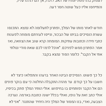
לעסוק בהדפסת יומניו של האב לזכרו, אך הם לגלגו עליו,
והתייחסו אליו כעל שוטה חסר דעה.
חודש לאחר מותו של המלך, ופתרון לתעלומה לא נמצא. התכנסו
עשרת הנסיכים בביתו של הבכור, וגייסו לעזרתם מומחה לפענוח
כתבי חידה וכתובות עתיקות. המומחה קרא שוב את הצוואה, ואז
אמר: הפתרון ממש לפניכם. "אוכל לרמז לכם שאת סודי נטלתי
אתי אל הקבר". כלומר הסוד נמצא בקבר.
כל כך פשוט. הנסיכים הביטו האחד ברעהו והתפלאו כיצד לא
חשבו על כך קודם. עד מהרה התקבלה החלטה כי עם בוקר פונים
הם אל הקבר ופותחים בו בחיפוש. אולי הותיר המלך פתק בכיסיו,
אולי כתב זאת על גופו, ואולי בכלל ישנה כתובת באדמה. נערכה
הצבעה, ואדי, בנו המסור של המלך היה היחיד שהתנגד. "אני לא