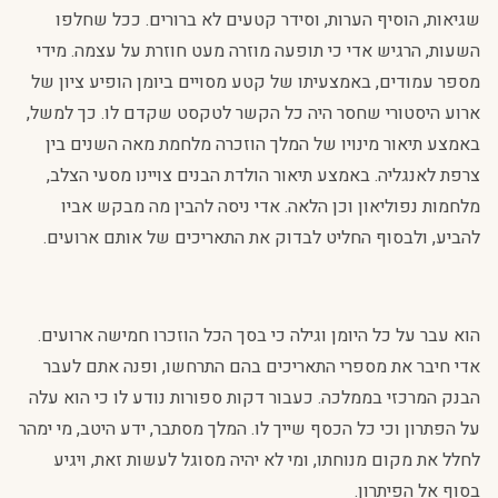
שגיאות, הוסיף הערות, וסידר קטעים לא ברורים. ככל שחלפו
השעות, הרגיש אדי כי תופעה מוזרה מעט חוזרת על עצמה. מידי
מספר עמודים, באמצעיתו של קטע מסויים ביומן הופיע ציון של
ארוע היסטורי שחסר היה כל הקשר לטקסט שקדם לו. כך למשל,
באמצע תיאור מינויו של המלך הוזכרה מלחמת מאה השנים בין
צרפת לאנגליה. באמצע תיאור הולדת הבנים צויינו מסעי הצלב,
מלחמות נפוליאון וכן הלאה. אדי ניסה להבין מה מבקש אביו
להביע, ולבסוף החליט לבדוק את התאריכים של אותם ארועים.
הוא עבר על כל היומן וגילה כי בסך הכל הוזכרו חמישה ארועים.
אדי חיבר את מספרי התאריכים בהם התרחשו, ופנה אתם לעבר
הבנק המרכזי בממלכה. כעבור דקות ספורות נודע לו כי הוא עלה
על הפתרון וכי כל הכסף שייך לו. המלך מסתבר, ידע היטב, מי ימהר
לחלל את מקום מנוחתו, ומי לא יהיה מסוגל לעשות זאת, ויגיע
בסוף אל הפיתרון.