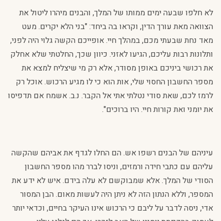
לא חלפו שבעה ימים ממותו של המלך, והבנים מיהרו ליטול את
הצוואה מאת עורך הדין, וקראו בה ביחד: "בני הלא יקרים. מעט
מאד נחת שבעתי מכם, במהלך חיי. אופייכם הקשה גלוי היה לפני,
ותלונות רבות עליכם, הגיעו לאזני. כיוון שכך, החלטתי שלא אחלק
את רכושי ביניכם באופן מסודר, אלא רק מי שיצליח למצא את
מספר החשבון החסוי שלי, אות הוא כי לו מגיע הרכוש. אוכל רק
לרמז לכם, שאת סודי נטלתי אתי אל הקבר. נ.ב. אשמח אם תדפיסו
את יומני ואת קורות חיי. היו ברוכים".
עיניהם של הבנים רשפו אש. הם החלו לגדף את אביהם שהקשה
עליהם עם כתבי חידה ורמזים, וניסו לברר מהו מספר החשבון
הסודי של המלך. אלא שמבוקשם לא עלה בידם. איש לא ידע את
המספר, וללא הנתון הזה לא ניתן היה לעשות מאום. הבן המסור
אדי, ניסה לדבר על ליבם כי הרכוש אינו העיקר בחיים, וכדאי יותר