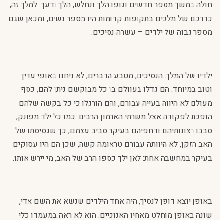
חולה במשך מספר חדשים וגופו הלך ונחלש, הלך ודעך. למלך זה,
כדרכם של מלכים בתקופות קדומות היו מספר נשים, ומכאן שגם
מספר גבוה של ילדים – עשרה נסיכים.
ילדיו של המלך, הנסיכים, מטבע הדברים, לא ניחנו באופי עדין
וטוב במיוחד. הם גדלו בעוולם בו כל מבוקשם ניתן להם, כסף
מעולם לא היווה בעייה עבורם, והם הורגלו כי כל בקשה שלהם
הופכת לפקודה אצל משרתי הארמון הרבים. כמו כל ילד מפונק,
סבבו רצונותיהם ודחפיהם בעיקר סביב עצמם, כך שגסיסתו של
האב הזקן, לא היוותה עבורם טראומה קשה, שכן הם היו עסוקים
בעיקר במחשבה אחת: לאן ילך כספו הרב של האב, מי יירש אותו.
באופן יוצא דופן לנסיך, היה אחד הילדים שנשא את השם אדי,
שונה באופן מוחלט מאחיו האנוכיים. הוא לא ראה במעמדו כלי