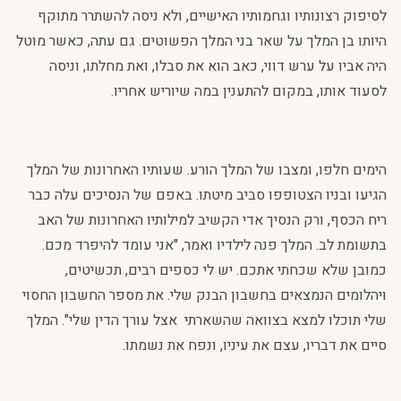
לסיפוק רצונותיו וגחמותיו האישיים, ולא ניסה להשתרר מתוקף
היותו בן המלך על שאר בני המלך הפשוטים. גם עתה, כאשר מוטל
היה אביו על ערש דווי, כאב הוא את סבלו, ואת מחלתו, וניסה
לסעוד אותו, במקום להתענין במה שיוריש אחריו.
הימים חלפו, ומצבו של המלך הורע. שעותיו האחרונות של המלך
הגיעו ובניו הצטופפו סביב מיטתו. באפם של הנסיכים עלה כבר
ריח הכסף, ורק הנסיך אדי הקשיב למילותיו האחרונות של האב
בתשומת לב. המלך פנה לילדיו ואמר, "אני עומד להיפרד מכם.
כמובן שלא שכחתי אתכם. יש לי כספים רבים, תכשיטים,
ויהלומים הנמצאים בחשבון הבנק שלי. את מספר החשבון החסוי
שלי תוכלו למצא בצוואה שהשארתי אצל עורך הדין שלי". המלך
סיים את דבריו, עצם את עיניו, ונפח את נשמתו.