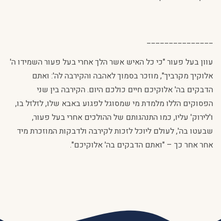
­­­­­­­­­­­­­­­_______________
עוון בעל פעור "כי כל האיש אשר הלך אחרי בעל פעור השמידו ה'
אלוקיך מקרביך", מוזכר בסמוך לאהבה והקירבה לה': ואתם
הדבקים בה' אלוקיכם חיים כולכם היום. הקירבה בין שני
הפסוקים הללו מלמדת מי שמסוגל לפגוע באבא שלו, לזלזל בו,
ו'לירוק' עליו, כמו התנהגותם של ההולכים אחרי בעל פעור,
שבעטו בה', לעולם ליוכל לזכות לקירבה ולדבקות המוזכרת מיד
אחר אחר כך – "ואתם הדבקים בה' אלוקיכם".