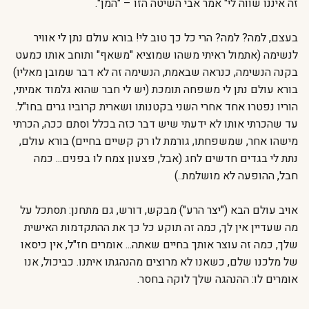
זה איננו שווה לי" אמר אבי השיטה הזו – "המן".
בעצם, למה? למה? הרי כל כך טוב לי! בורא עולם נתן לי אוויר
לנשימה (אתמול ראיתי משהו שמוציא "משאף" ותוחב אותו כמעט
בקנה הנשימה, כנראה שבאמת, הנשימה זה לא דבר שמובן מאליו)
בורא עולם נתן לי משפחה תומכת (יש לי חבר שהוא גלמוד אמיתי,
הוריו נפטרו אחד אחרי השני בקטנותו ושארית קרוביו גרים בחו"ל.
עד שהכרתי אותו לא ידעתי שיש דבר כזה בכלל וסתם ככה, הכרתי
מישהו אחר, שמשפחתו, גורמת לו רק קשיים בחיים) בורא עולם,
נתת לי בגדים חדשים לחג (אבל, פצעון צמח לו בפנים... כמה
חבל, ההופעה לא מושלמת..)
אויב עולם הבא ("יצר הרע") מבקש, דורש, גם מתחנן: תסתכל על
מה שעדיין אין לך, כמה זה תוקע כל כך את ההתקדמות האישית
שלך, כמה זה עוצר אותך בחיים שאתה... אומרים חז"ל, אין כיסאו
של מלכנו שלם, כשאנו לא מרוצים מהנהגתו איתנו. כביכול, אנו
אומרים לו: ההנהגה שלך לוקה בחסר.