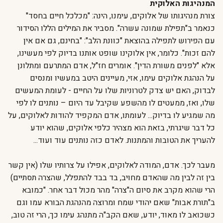
המנהיגות האלוקית
צורת מנהיגותו של אלוקים, עימנו, הינה: "מכלכל חיים בחסד"
כנאמר ב"תפילת שמונה עשרה". מסביר את המילים הללו הסידור
עם הפירוש לתפילה בהוצאת "כוונת הלב": "בחינם, גם אם אין
להם זכות". כלומר, אין אלוקינו שופט אותנו בדיוק לפי מעשינו,
אלא "לפנים משורת הדין". אומרים חז"ל, אדם המתרעם ומתלונן
על הנהגת אלוקים עימו, אזי, מעיינים היטב במעשיו ומנסים
לבדוק, האם יש צדק לטרוניות שלו על החיים - לעומת המעשים
שלו, ואז, ממעטים לו מהשפע שקיבל עד היום – נותנים לו לפי
מה שמגיע לו בדיוק... לעומתו, אדם המקפיד להודות לאלוקים, על
כל דבר שיגרתי, בזאת הוא מצהיר כלפי אלוקים, שהוא יודע
להעריך את הטובות והמתנות. לאדם כזה נותנים עוד ועוד...
מעבר לכך. אדם, המודה לאלוקים, אפילו על צרותיו שלו (אין קשר
בין זה לבין מה שהאדם מחויב, בד בבד להתפלל, שהצרה תסתיים)
הרי שהוא מקרב את סיום ה"צרה" מהר מכול דבר אחר. "כמובא
ב"תורת אבות" שאם יהודי שמח ומרוצה מהנהגת הבורא עמו וגם
כשכואב לו מאוד, יודע, שאם הקב"ה מתנהג עימו כך, הרי זה טוב,