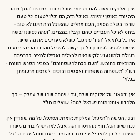
אכן, אלוקים עשה להם נס יומי. אוכל מיוחד משמים "המן" שמו,
היה יורד באופן יומיומי. באוכל הזה, הם יכלו לטעום כל טעם
שרצו. בשלב מסוים, העם מחליט שהאוכל הזה היננו לא טוב -
ביחס לאוכל העבדים שהם קיבלו במצרים: "ועתה נפשנו יבשה
אין כל בלתי אל "המן" עינינו..." כשלא מעריכים את מה שיש,
אפשר להגיע לעיוורון כל כך קשה, להיגעל מהדבר הכי הכי טעים
בעולם ולהתגעגע לקישואים לבצלים ואפילו לחציר, כדבריהם
המובאים בחומש. "העם בכה למשפחותם". מסביר מפרש התורה -
רש"י: "משפחות משפחות נאספים ובוכים, לפרסם תרעומתן
בגלוי"
אין "כסאו" של אלוקים שלם, עד שימחה שמו של עמלק – כך
מלמדת אותנו תורת ישראל. למה? שואלים חז"ל.
ובכן, הגישה ה"המנית" עמלקית אומרת: תסתכל, על מה שעדיין אין.
נכון שיש הכל, חוץ מהחיסרון הזה, אבל, למה יש לי בחיים משהו
שאיננו כל כך לרצוני? אני נזכר בזה מידי פעם ונוחל אכזבה. "כל