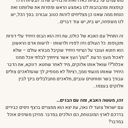
מתרעמים על בעיות כאלו ואחרות בחיים שלנו. הבעיות הללו
קופצות ומהבהבות לנו באמצע הראש ומפרות את שלוותנו ואת
הנחת ממה שאנו כן מצליחים לזהות כטוב עבורנו. בסך הכל, יש
לנו משפחה, יש בית, יש עוד דברים...
זה התחיל עם האבא של כולנו, עת היה הוא הבוס היחיד עלי דורות
ותקופות. כל העולם היה לפניו ולרשותו - לרשות אדם הראשון.
הוא חוטא ועובר על הציווי היחיד שקיבל מבורא עולם – שלא
לאכול מעץ הדעת. "'המן' העץ אשר ציויתיך לבלתי אכל ממנו
אכלת"?! שואל אותו אלוקים, מיד לאחר שחטא. דווקא, את הדבר
היחיד שאותו מנעתי ממך, רצית? לא מספיק לך שהמלאכים צולים
עבורך בשר וסוחטים ענבים, מלאכים מתבלבלים בינך לבין
אלוקים בעצמו...
זהו, מעשה האבא, ומה עם הבנים...
עם ישראל צועד לו גאה, עת יצא הוא ממצרים ברצף ניסים כבירים.
בדרכם לארץ המובטחת, הם הולכים במדבר. מהיכן משיגים אוכל
במדבר?