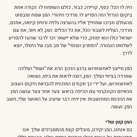
היה לו הכל: כסף, קריירה, כבוד, כולם השתחוו לו. נקודה אחת
ביקום הגדול הזה הפריע לו: מרדכי היהודי. המן שמח ומבסוט
מהעולם סביבו שמחייך אליו בהערצה גלויה ורווית קינאה, אמנם,
מרדכי, הצליח לשבור הכל, את כל הכלים. המן, לא ויתר, את עם
ישראל כולו הוא ימחק, כדי שלא יישאר זכר לדבר שהעז להפריע
לשלוותו הגמורה. "הפתרון הסופי" של סב סבו של היטלר, יוצא
לדרך...
המן מייעץ לאחשוורוש ברגע הנכון: הרוג את "ושתי" המלכה
שמרדה בציווי המלך. המן, רוצה לראות את ביתו, נשואה
לאחשוורוש, ועל ידי כך תקודם התוכנית להבראת היקום העצוב
מהאיום הקונקרטי עם הכיפה בראש. צעד אחר צעד עושה המן
את ההכנות המחושבות: אין יהיה דבר שיעיב על האושר שלי, חשב
המן, ועשה.
המן קטן שלי
גם אנחנו, המן יקירנו, סובלים קצת מהתסביכים שלך. אנו