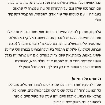
הבריאותית ועל הבעיה בשלום בית ועל הבעיה הקשה שיש לבת
עם המחנכת שלה וגם על התחרות הקשה שנוצרה לי פתאום
בעבודה – עם כניסתו של עוד אדם, לתפקיד, המקביל לתפקיד
שלי.
אלוקים, מתכנן לנו את החיים, הכי טוב שאפשר, וגם, צרות כאלו
ואחרות, שייכות בלעדית לתכנון עם החישוב האלוקי האבסולוטי
האופטימאלי, המושלם ביותר. גם כשאנו "צוברים חובות" (קצת
עברות, וכאלו...) אלוקים מתנהל בינות לחובותינו בצורה הכי עדינה
איתנו. באמת, באמת, אין שום צרות בעולם. אם "יש צרות" זה בגלל
שאנו מאזינים מידי פעם לתחנת אויב עולם הבא, המשדרת
עשרים וארבע שעות: אם רק היה לך... כמה חבל שאין לי...
נלחמים על החיים!
אסור להפקיר את הזירה! גם אנו צריכים לשדר: תתפלא: טוב לי...
כל המושג "רע" זה בגלל שאני "מאוכזב" מאלוקים, שהוא לא
ממלא את רצוני... איכות חיים, זהו עניין של משקפיים. אסור
להסתובב עם משקפיים שבורות.