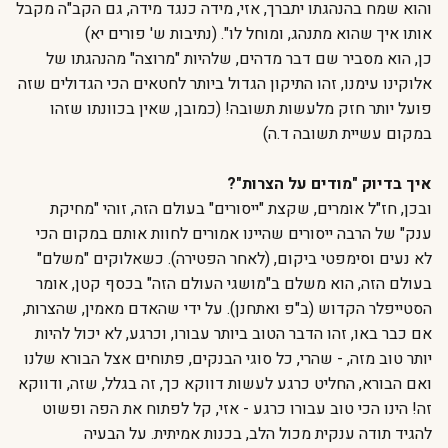
והוא שמח בהנהגתו יתברך, אזי, מידה כנגד מידה, גם הקב"ה מקבל
אותו איך שהוא מתנהג, ומוחל לו". (נתיבות ש' פורים יא)
כן, הוא מסביר שם דבר מדהים, שלהיות "מרוצה" מהנהגתו של
אלוקינו עימנו, זהו התיקון הגדול ביותר לחטאים הכי הגדולים שזה
פועל יותר חזק מלעשות תשובה! (כמובן, שאין בכוונתו שזהו
במקום עשיית תשובה ד.ה)
איך בדיוק "מודים על הצרות"?
ובכן, חז"ל אומרים, שקצת "ייסורים" בעולם הזה, זוהי "מחיקת
ענק" של הרבה ייסורים שהיינו אמורים לחוות אותם במקום הכי
לא נעים וסימפטי ביקום, (לאחר הפטירה). כשאלוקים "משלם"
בעולם הזה, הוא משלם ב"מושגי העולם הזה" בכסף קטן, אומר
הסטייפלר הקדוש (ב"פ ואתחנן). על ידי שהאדם מאמין, שהצרות,
אם כבר באו, זהו הדבר הטוב ביותר עבורו, וכרגע, לא יכול להיות
יותר טוב מזה, - שהרי, כל סוגי הבנקים, פתוחים אצל הבורא שלנו
ואם הבורא, החליט כרגע לעשות דווקא כך, זה בגלל, שזה, ודווקא
זה! הינו הכי טוב עבורו כרגע - אזי, קל לפתוח את הפה ופשוט
להגיד תודה ענקית מכול הלב, בכנות אמיתית. על הבעיה