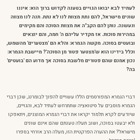
לעתיד לבא יבואו הגויים בטענה לקדוש ברוך הוא: איננו
שונים מישראל, להם נתת מצוות לנו לא נתת. תנה לנו מצווה
ונעשנה. נותן להם הקב"ה את מצוות הסוכה והם מקימים
במהירות סוכות. אז מקדיר עליהם ה' חמה, והם יוצאים
ובועטים בסוכה. מקשה הגמרא: והלא הם 'מצטערים' מהשמש,
וכלל בידינו הוא ש'מצטער פטור מן הסוכה'? מיישבת הגמרא:
נכון אמנם שהם פטורים מלשבת בסוכה אך מדוע הם 'בועטים'
בה?
דברי הגמרא המפורסמים הללו עשויים להפוך לבומרנג, שכן דברי
הגמרא מוסבים על סיטואציה שתתרחש לעתיד לבא, והגויים,
שיודעים לקרא תלמוד יקראו את דברי הגמרא המוצגים, ויתאפקו
ולא יבעטו בסוכה, ושוב תעלה טענתם שהם אינם שונים
מישראל? את ההערה הפרקטית הזו, מעלה הרב אזרחי בספרו