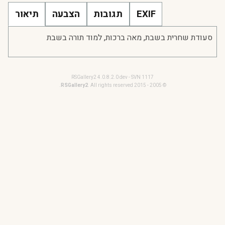
EXIF
תגובות
הצבעה
תיאור
סעודת שחרית בשבת, מאה ברכות, למוד תורה בשבת
RSGallery2 4.0.8.2.0 dev - SVN 1117
RSGallery2
. All rights reserved.
© 2005 - 2015