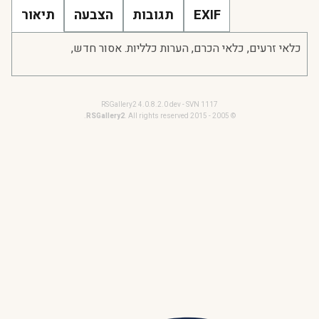
EXIF
תגובות
הצבעה
תיאור
כלאי זרעים, כלאי הכרם, הערות כלליות. אסור חדש,
RSGallery2 4.0.8.2.0 dev - SVN 1117
RSGallery2
. All rights reserved.
© 2005 - 2015