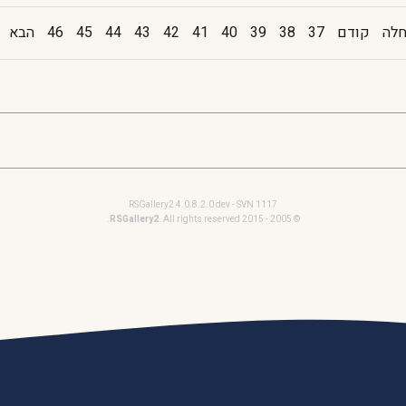
לה
קודם
37
38
39
40
41
42
43
44
45
46
הבא
RSGallery2 4.0.8.2.0 dev - SVN 1117
RSGallery2
. All rights reserved.
© 2005 - 2015