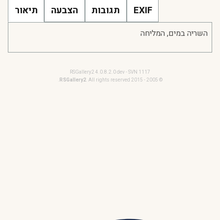
EXIF
תגובות
הצבעה
תיאור
השריה במים, המליחה
RSGallery2 4.0.8.2.0 dev - SVN 1117
RSGallery2
. All rights reserved.
© 2005 - 2015