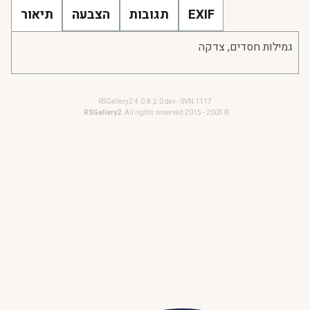
EXIF
תגובות
הצבעה
תיאור
גמילות חסדים, צדקה
RSGallery2 4.0.8.2.0 dev - SVN 1117
RSGallery2
. All rights reserved.
© 2005 - 2015