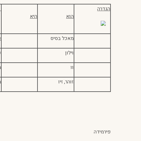
הגדרה
ה
הוא
היא
מאכל בסיס
נ
וילון
ע
וו
מ
זוהר, זיו
מ
פירמידה