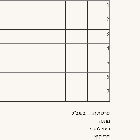
1
2
3
4
5
6
7
פרשת ה....... בשב"כ
מתנה
ראוי למגע
פרי קיץ