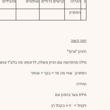
3
הגדרה
קרשים גדולים
שופטים
מהבילים
הפתרון
רמה קשה
היגיון "צרוף"
מילה מהפרשה עם הגיון משלה, לדוגמא: מה בלע"ז עוש
הפתרון: שו= מה פר = בקר = שופר
החידה
מילת צער בהמון עם
ויקהל = וי + בקהל רב