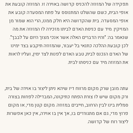
תפקידה של המזוזה להכניס קדושה באוירה זו. המזוזה קובעת את
אופי הבית, כשם שהשלט המתנוסס על פתח המסעדה קובע את
אופי המסעדה. בית שהקדושה היא חלק ממנו, הרי הוא שמור מן
המזיקין. מיד עם כניסת האדם לביתו מזכירה לו המזוזה את מה
שנאמר בה: "והיו הדברים האלה אשר אנכי מצוך היום על לבבך".
לכן קובעת ההלכה כתנאי בל יעבור, שהמזוזה תיקבע בצד ימינו
של האדם הנכנס לבית; טבע האדם לפנות לצד ימין, ועליו לראות
את המזוזה מיד עם כניסתו לבית.
עתה מובן שרק מקום מרווח דיו שיהא ניתן ליצור בו אוירה של בית,
ורק מקום שיש לו צורת הפתח כתיקונה, המבדילה לפחות בצורה
סמלית בינו לבין הרחוב, חייבים במזוזה. מקום קטן מדי, או מקום
פרוץ מדי, גם אם מתגוררים בו, אך אין בו אוירה, אין כאן אפשרות
ליצור רוח של קדושה.