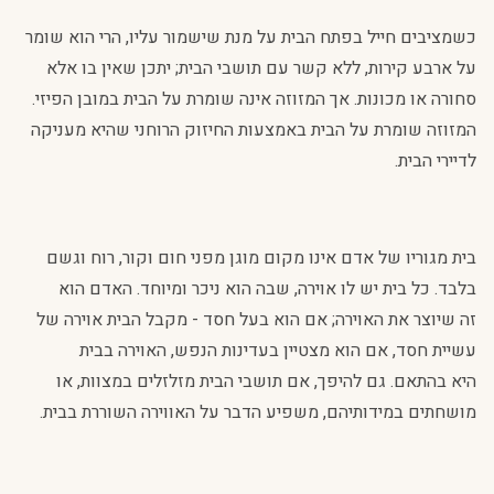
כשמציבים חייל בפתח הבית על מנת שישמור עליו, הרי הוא שומר
על ארבע קירות, ללא קשר עם תושבי הבית; יתכן שאין בו אלא
סחורה או מכונות. אך המזוזה אינה שומרת על הבית במובן הפיזי.
המזוזה שומרת על הבית באמצעות החיזוק הרוחני שהיא מעניקה
לדיירי הבית.
בית מגוריו של אדם אינו מקום מוגן מפני חום וקור, רוח וגשם
בלבד. כל בית יש לו אוירה, שבה הוא ניכר ומיוחד. האדם הוא
זה שיוצר את האוירה; אם הוא בעל חסד - מקבל הבית אוירה של
עשיית חסד, אם הוא מצטיין בעדינות הנפש, האוירה בבית
היא בהתאם. גם להיפך, אם תושבי הבית מזלזלים במצוות, או
מושחתים במידותיהם, משפיע הדבר על האווירה השוררת בבית.