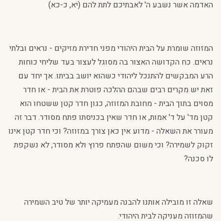
האדמה אשר נשבע ה' לאבתיכם לתת להם (יא, כ-כא)
המזוזה שומרת על הבית היהודי מפני חדירת מזיקים - נראים ובלתי
נראים. כח הקדושה האצור בה מסוגל לעצור בעד שליחי כוחות
הרע המבקשים להתנכל ליהודי כשהוא יושב בביתו. אך יחד עם
זאת יש מקרים רבים שבהם ההלכה פוטרת את הבית - או חדר
מסוים בתוך הבית - מחובת המזוזה, כגון חדר קטן ששטחו הוא
קטן מד' על ד' אמות, או חדר שאין בכניסתו פתח מסודר. דבר זה
מעורר את השאלה - מדוע אין כאן צורך במזוזה? וכי חדר קטן אינו
זקוק לשמירה? וכי משום שהפתח פרוץ ולא מסודר, לא נשקפת
לו סכנה?
שאלה זו מובילה אותנו להבנה מעמיקה יותר של טיב השמירה
שהמזוזה מעניקה לבית היהודי.