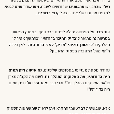
בדרך הלצה אמר פעם אחד החסידים שאפשר להתבונן בלשון
רש"י שכתב, יש
מרבותינו
שדורשים לשבח,
ויש שדורשים
לגנאי.
למגנים את נח רש"י אינו רוצה לקרוא
רבותינו
...
עוד מבט על הפרשה מעלה לפנינו דבר נוסף. בפסוק הראשון
בפרשה נח מתואר כ"
צדיק תמים
" בדורותיו. ובהמשך אומר לו
האלוקים "
כי אותך ראיתי "צדיק" לפני בדור הזה
... לאן הלכה
ה"תמימות" המוזכרת בפסוק הראשון?
נקודה נוספת מעניינת בפסוקים שלפנינו,
נח איש צדיק תמים
היה בדורותיו, את האלוקים התהלך נח
. לשם מה הקב"ה מציין
ש"את האלוקים התהלך נח"? והרי כבר נאמר עליו ש"צדיק תמים
היה בדורותיו"!
אלא, שבשימת לב לטעמי המקרא ניתן לראות שמשמעות הפסוק