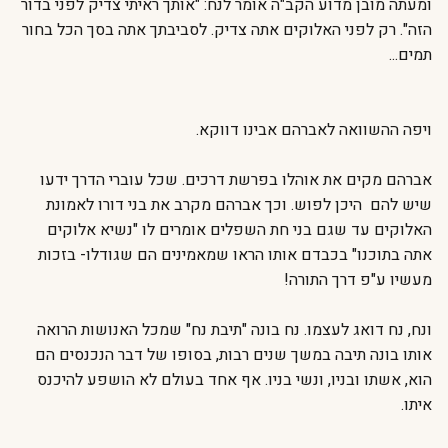
ומעתה מובן מדוע הקב"ה אומר לנח: "אותך ראיתי צדיק לפני בדור
הזה". רק לפני האלוקים אתה צדיק. לסביבתך אתה בסך הכל בחור
תמים...
ויפה ההשוואה לאברהם אבינו דווקא.
אברהם מקים את אוהלו בפרשת דרכים. שכל עוברי הדרך ידעו
שיש להם היכן לפוש. וכך אברהם מקרב את בני דורו לאמונת
האלוקים עד שגם בני חת השפלים אומרים לו "נשיא אלוקים
אתה בתוכנו" בכבדם אותו הראו שמאמינים הם שגודלו- בזכות
מעשיו ע"פ דרך התורה!
ונח, נח דואג לעצמו. נח בונה "תיבת נח" שמכל האנושות הרואה
אותו בונה תיבה במשך שנים רבות, בסופו של דבר הנכנסים הם
הוא, אשתו ובניו, ונשי בניו. אף אחד בעולם לא הושפע להיכנס
איתו.