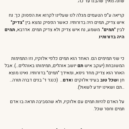
שונה מאיך שהבנו עד כה.
קריאה ע"פ הטעמים מגלה לנו שעלינו לקרוא את הפסוק כך: נח
איש צדיק, תמים היה בדורותיו. כאשר הפסיק נמצא בין
"צדיק"
לבין
"תמים"
. משמע, נח איש צדיק ולא צדיק תמים. אדרבא,
תמים
היה בדורותיו
.
כי שני תמימים הם. האחד הוא תמים כלפי אלוקיו, וזו התמימות
המשובחת (יעקב איש
תם
יושב אוהלים, תמימותו באוהלים...). אבל
האחר הוא צדיק מחד גיסא, ומאידך "תמים" בדורותיו. ואינו מוצא
חן ו
שכל טוב
בעיני אלוקים ו
אדם
... (כנגד ד' בנים דברה תורה...
...תם ושאינו יודע לשאול).
על האדם להיות תמים עם אלוקיו, ולא שהסביבה תראה בו אדם
תמים וחסר שכל.