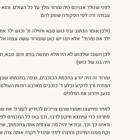
לפני שנולד אברהם היה נמרוד מלך על כל העולם. והוא הי
עבודה זרה לפי הפקודה שנתן להם.
(ולכן אומר הכתוב ובני כוש סבא וחוילה וג' וכוש ילד א
ילד את נמרוד". אלא רמז יש כאן שנמרוד עשה עצמו אלו
לכן חשבו שלכוש לא היו אלא חמשה בנים והם: סבא, חוי
היה בנו של כוש).
נמרוד זה היה יודע בחכמת הכוכבים, וצפה בחכמתו שבן ע
המזרח ורץ לרקיע ובלע ד' כוכבים מארבע רוחות העולם. 
כנען ויהרוג את המלכים.
למחר נתייעצו ואמרו שהם צריכים להודיע לנמרוד את שהם 
פתרונו כדי שימצא תיקון לדבר, וכך באו כל החכמים לפני
וראינו כך וכך, ובודאי יהיה מה שצפית אתה בחכמתך, ש
וקח ממנו התינוק והרגהו לפני שיגדל ויקרה אותה צרה ש