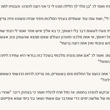
 לו: "בן נולד לך הלילה תנהו לי כי אני רוצה להורגו. והבטיח לתת ל
לי", ושח עמו עוד שעתיים בעניני המלכות מפני שהיה משנהו והיה צריך
איני מעיז לעשות דבר בלי רשותך, כי בא אליך איש אחד ואמר לי רצוני ש
אשאל ראותך, אי אתה מלכנו ופטרון העולם שאם תמצא שהעסק טוב אעשה
 טובתי ואין אתה רוצה ברעתי".
. ואמר לו: "אם אתה מנהיג מלכותי בשכל כזה בודאי היא עתידה ליחרב
הסוס?"
 כך אתה כועס על החלפת סוס בשעורים, מה צריכה להיות הרגשתי כשא
לזה?"
קש להורגו בחמתו. אז נפל תרח לרגליו ואמר כי בצחוק דיבר. "שהרי ב
שהות של שלשה ימים כדי שאדבר עם אשתי ושאר בני ביתי שמא אפייסם ב