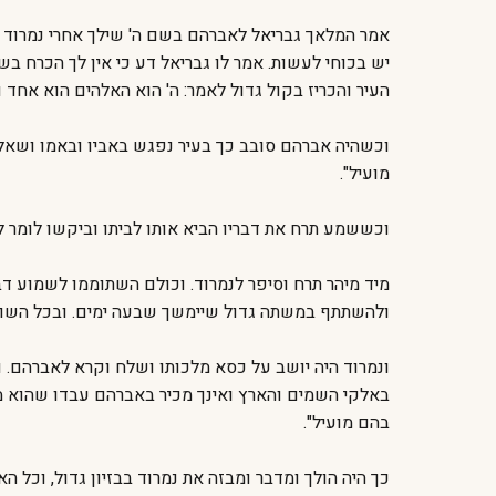
אמר המלאך גבריאל לאברהם בשם ה' שילך אחרי נמרוד לב
יש בכוחי לעשות. אמר לו גבריאל דע כי אין לך הכרח בשו
העיר והכריז בקול גדול לאמר: ה' הוא האלהים הוא אחד 
וכשהיה אברהם סובב כך בעיר נפגש באביו ובאמו ושאל א
מועיל".
וכששמע תרח את דבריו הביא אותו לביתו וביקשו לומר לו
מיד מיהר תרח וסיפר לנמרוד. וכולם השתוממו לשמוע דבר
ולהשתתף במשתה גדול שיימשך שבעה ימים. ובכל השווקים
ונמרוד היה יושב על כסא מלכותו ושלח וקרא לאברהם. וא
באלקי השמים והארץ ואינך מכיר באברהם עבדו שהוא מזל
בהם מועיל".
כך היה הולך ומדבר ומבזה את נמרוד בבזיון גדול, וכל