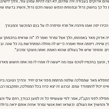
שהם אדוקים בעבודה זרה שלהם, לא רצה להיות עמהן עוד, והלך לישיבת
בות כל כך בחשק גדול ובמנוחת הנפש נעשה חכם גדול, והשיג בדעתו 
 הכירו יפה ואמו מיהרה אל תרח וסיפרה לו על בנם המוכשר והמבורך.
 אדוק מאד באמונתו, הלך אצל נמרוד ואמר לו: "זה שראית בחכמתך שע
בין שיניה. רימתה אותי ואמרה כי יש לה מחלה המתחדשת בה כל שנה. וב
שנים. ומספר שיש אל בעולם שהוא האמת. ואתה משקר ומכזב".
, ונועץ בחכמיו לטכס עצה מה ייעשה לו אמרו לו מה אתה חושש מאדם
מתפלא מאד שממלכה שלמה מרתתת מפני אדם יחיד. והדרך הטובה ביותר
נו יכול להתמודד עמם. וברגע זה יצא כרוז בכל הממלכה, ונתקבצו רבב
ילה לפני הקב"ה, אמר: לפי שעשיתי כל זה למען כבודך, רחם עלי והצ
ל והחשיך את העולם. וכשראו זאת אנשי נמרוד אחזה אותם יראה גדולה וח