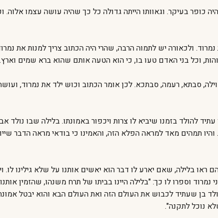
ה כופר בעיקר. וגאוותו הייתה גדולה כל כך שהיה עושה עצמו אלוה. וכל
ת נמרוד. ולכאורה יש לתמוה הרבה, שהרי היה הכתוב צריך למנות את נמר
הות, וכל בני האדם טעו בו, כי הוא הטעה אותם שהוא ברא שמים וארץ.
לה, סבתא, רעמה, סבתכא. לכן אומר הכתוב וכוש ילד את נמרוד, ועוש
תיד להולד בזמנו שיביא לו צרות ויכפור באמונתו. בלילה שבו נולד א
והיו תמהים מאד למראה הפלא הזה, והאמינו כי בודאי מראה הדבר שייו
ראו בלילה, שאם יארע לו דבר הוא יאשים אותנו על שלא גילינו לו. וי
 נמרוד וספרו לו כך: "בלילה היינו בביתו של תרח משנהו, שהזמין אותנ
יולד בן שעתיד לכבוש את העולם הזה ואת העולם הבא והוא יבטל אמונ
לא נוכל לתקנה".