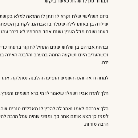
ונמרוד נתן לו שהות כאשר ביקש.
ביום השלישי שלח וקרא לו ונתן לו התראה למלא בקשתו
שילדה בן באותו לילה שנולד בו אברהם. לקח בן השפחה 
דעתו ושכח מכל הענין ושום אחד מחכמיו לא דיבר עמו ע
ובהיות אברהם בן שלוש שנים התחיל לחקור בדעתו כדי
וכשהעריב היום ושקעה החמה במערב והלבנה האירה במז
ירח.
למחרת ראה והנה השמש הופיעה והלבנה נסתלקה. אמר בל
הלך לתרח אביו ושאלו שיאמר לו מי ברא השמים והארץ. ה
הלך אברהם לאמו ואמר לה להכין לו מאכלים טובים שהו
לפניו כן מצא אותם אחר כך. ומפני שהיה עמל הרבה להכ
הרבה סודות.