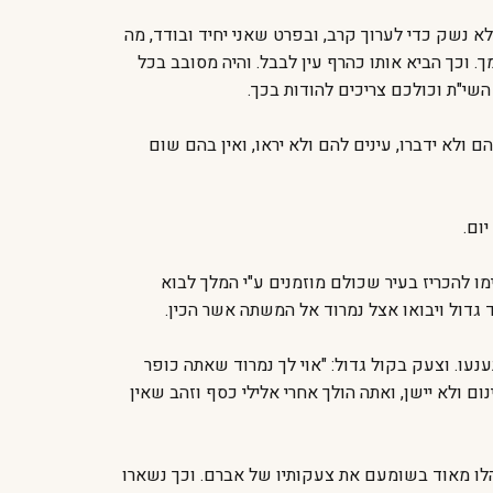
א נשק כדי לערוך קרב, ובפרט שאני יחיד ובודד, מה
ך. וכך הביא אותו כהרף עין לבבל. והיה מסובב בכל
השי"ת וכולכם צריכים להודות בכך.
ולא ידברו, עינים להם ולא יראו, ואין בהם שום
ום.
מו להכריז בעיר שכולם מוזמנים ע"י המלך לבוא
גדול ויבואו אצל נמרוד אל המשתה אשר הכין.
נעו. וצעק בקול גדול: "אוי לך נמרוד שאתה כופר
 ולא יישן, ואתה הולך אחרי אלילי כסף וזהב שאין
בהלו מאוד בשומעם את צעקותיו של אברם. וכך נשארו