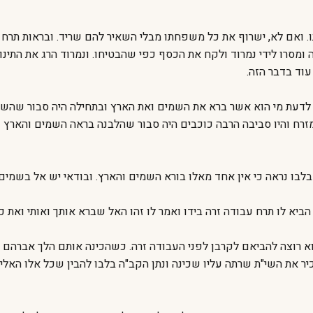
. ואם לא, ישרוף את כל משפחתו מבלי השאיר להם שריד. ובראות תרח 
ומסרו לידי נמרוד ולקח את הכסף כפי שהבטיחו. ונמרוד הרג את התינו
וד בדבר הזה.
 לדעת מי הוא אשר ברא את השמים ואת הארץ ובתחילה היה סבור שהשמ
רח והיו סביבה הרבה כוכבים היה סבור שהלבנה בראה השמים והארץ ו
בו נראה כי אין אחד מאלו בורא השמים והארץ. ובודאי יש אל בשמים 
ביא לו תרח עבודה זרה בידו ואמר לו זהו האל שברא אותך ואותי ואת כ
א רוצה להביאם לקרבן לפני העבודה זרה. כשהכינה אותם הלך אברהם ו
יר את השי"ת שרתה עליו שכינה ונתן הקב"ה בלבו להבין שכל אלו האליל