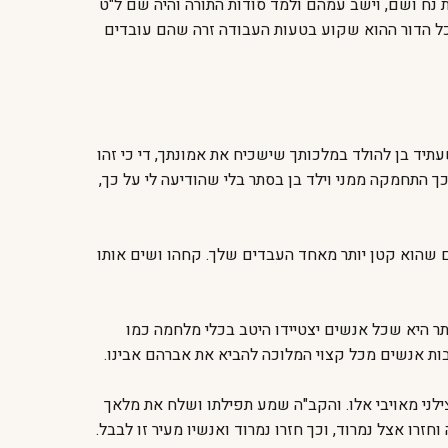
 נח ושם, וישב עמהם ולמד סודות התורה והיה שם ל"ט
שכל הדור ההוא שקוע בטעות העבודה זרה שהם עובדים
תיד בן להולד במלכותך שישכיח את אמונתך, די כי זהו
כך התחמקה ממני וילד בן בסתר בלי שהודיעה לי על כך,
 שהוא קטן יותר מאחד העבדים שלך. קחהו ושים אותו
 היא שכל אנשים יצטיידו היטב בכלי מלחמה כמו
ות אנשים מכל קצוי המלוכה להביא את אברהם אבינו.
ילני מאויבי אלו. והקב"ה שמע תפילתו ושלח את מלאך
זרו אצל נמרוד, וכך חזרו נמרוד ואנשיו מעיר זו לבבל.