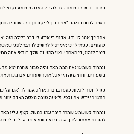
נמרוד זה שמח שמחה גדולה על העצה ששמע וקרא לתרח ואמר
השיב לו תרח ואמר: "אני מוכן לפקודתך ומה שתרצה תתן 
אחר כך אמר לו: "דע אדוני כי אירע לי דבר בלילה הזה ו
שעורים. עניתי לו כי איני יכול להשיב לו דבר לפני ש
כיצד לנהוג, כי מאחר שאני המשנה שלך בודאי אתה מחפש
ונמרוד בשמעו זאת תמה מאד והיה סבור שתרח יצא מדעתו
בשעורים, וחוץ מזה מי יאכל את השעורים אם מכרת את 
נתן לו תרח לכלות כעסו בדברו. אח"כ אמר לו: "אם על
הורגו מי יירש את נכסי, ולאיזה טובה מצפה האדם יותר מ
ונמרוד כששמע שתרח דיבר עמו במשל, קצף עליו מאד ובי
להורגני אמסור לידך את בני ואת שני אחיו. אבל תן לי 