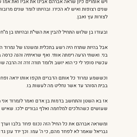
ויש אומרים כיון שראה אברהם אבינו את אביו ואת אמו 
שנים רצופות ואיש לא הכירו. ובהיותו לומד שנים מרו
לצורות עץ ואבן.
ובעודו בן שלוש התחיל להבין את השי"ת ובהיותו בן מ"ח
אבל בהיות שתרח היה רשע בתכלית ומשנהו של נמרוד היה
בני. ואשתי הרעה רימתה אותי. ואף שראיתיה והנה כרסה 
עכשיו סופר לי כי הוא יושב ולומד תורה זרה זה הרבה 
וכששמע נמרוד כל אותם הדברים תקפו אותו יראה ופחד
בבית הסוהר עד אשר נחליט מה לעשות בו.
אז בא השטן והתחשב בדמות בן אדם ואמר לנמרוד אני 
שעושים כשהולכים למלחמה ואלף גבורים ילכו. שאיש אי
ומשראה אברהם את כל החיל הזה נכנס פחד בלבו וערך תפ
גבריאל שאמר לא לפחד מהם, כי ה' עמו. וכך ירד ענן גדו