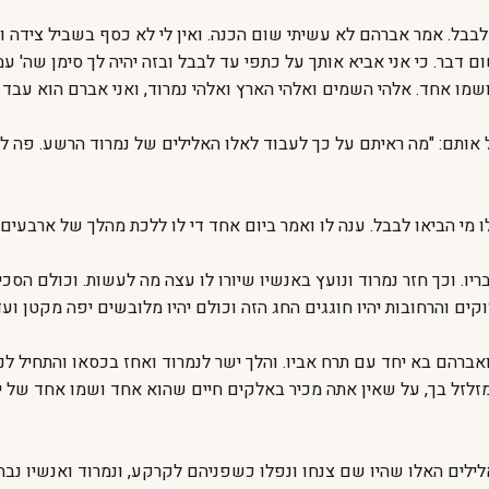
בל. אמר אברהם לא עשיתי שום הכנה. ואין לי לא כסף בשביל צידה ול
ם דבר. כי אני אביא אותך על כתפי עד לבבל ובזה יהיה לך סימן שה' עמ
ושמו אחד. אלהי השמים ואלהי הארץ ואלהי נמרוד, ואני אברם הוא עבד 
ותם: "מה ראיתם על כך לעבוד לאלו האלילים של נמרוד הרשע. פה להם 
 מי הביאו לבבל. ענה לו ואמר ביום אחד די לו ללכת מהלך של ארבעים י
יו. וכך חזר נמרוד ונועץ באנשיו שיורו לו עצה מה לעשות. וכולם הסכי
 והרחובות יהיו חוגגים החג הזה וכולם יהיו מלובשים יפה מקטן ועד 
ברהם בא יחד עם תרח אביו. והלך ישר לנמרוד ואחז בכסאו והתחיל לנע
זל בך, על שאין אתה מכיר באלקים חיים שהוא אחד ושמו אחד של ינום
 האלילים האלו שהיו שם צנחו ונפלו כשפניהם לקרקע, ונמרוד ואנשיו נ