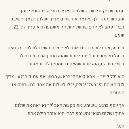
יעקב שביקש לישב בשלווה בארץ מגורי אביו קורא ליוסף
ומבקש ממנו: 'לך נא ראה את שלום אחיך ושלום הצאן והשיבני
דבר'. יעקב לא יודע שהשליחות הזו משמעה היא פרידה ל-22
שנים.
וכידוע, אחיו לא מדברים אתו ולא יכולים השיבו לשלום, מקנאים
בו על חלומותיו וכו'. יוסף יודע שהוא מסכן את החיים שלו
בשליחות הזו, הוא יודע שהאחים זוממים להרוג אותו.
הוא יכל לומר – אבא כואב לי הראש, הבטן, אני עסוק כרגע... צריך
לזכור שהם היו בעלי יכולת, יכלו לשלוח את אחד המשרתים או
העוזרים.
אך יוסף ברגע ששומע את בקשת האב 'לך נא ראה את שלום
אחיך ושלום הצאן והשיבני דבר', הוא אומר מילה אחת:
הנני.