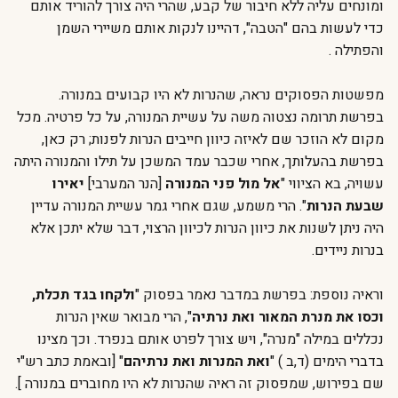
ומונחים עליה ללא חיבור של קבע, שהרי היה צורך להוריד אותם
כדי לעשות בהם "הטבה", דהיינו לנקות אותם משיירי השמן
והפתילה .
מפשטות הפסוקים נראה, שהנרות לא היו קבועים במנורה.
בפרשת תרומה נצטוה משה על עשיית המנורה, על כל פרטיה. מכל
מקום לא הוזכר שם לאיזה כיוון חייבים הנרות לפנות; רק כאן,
בפרשת בהעלותך, אחרי שכבר עמד המשכן על תילו והמנורה היתה
עשויה, בא הציווי "
אל מול פני המנורה
[הנר המערבי]
יאירו
שבעת הנרות
". הרי משמע, שגם אחרי גמר עשיית המנורה עדיין
היה ניתן לשנות את כיוון הנרות לכיוון הרצוי, דבר שלא יתכן אלא
בנרות ניידים.
וראיה נוספת: בפרשת במדבר נאמר בפסוק "
ולקחו בגד תכלת,
וכסו את מנרת המאור ואת נרתיה
", הרי מבואר שאין הנרות
נכללים במילה "מנרה", ויש צורך לפרט אותם בנפרד. וכך מצינו
בדברי הימים (ד,ב ) "
ואת המנרות ואת נרתיהם
" [ובאמת כתב רש"י
שם בפירוש, שמפסוק זה ראיה שהנרות לא היו מחוברים במנורה ].