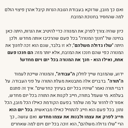
ואם כך מובן, שדוקא בעבודת הטבת הנרות קיבל אהרן פיצוי הולם
למה שהחסיר בחנוכת המזבח.
כיון שהיה צורך לפרק את המנורה כדי להיטיב את הנרות, היתה כאן
בחינה של "חנוך המנורה" בכל פעם שהרכיבו אותה מחדש. ולכן
היתה "
שלו גדולה משלהם
"; לא זו בלבד, שגם הוא זכה לחנוך את
המנורה כפי שהם חנכו את המזבח, אלא יותר מזה:
הם חנכו פעם
אחת, ואילו הוא - חנך את המנורה בכל יום ויום מחדש!
ידוע, שהמזבח שייך לחלק
ה"עבוד
ה"
, והמנורה שייכת לעמוד
ה"תורה"
. בדברים אלה מתבטאת מעלת התורה על פני העבודה. על
דברי תורה נאמר "שיהיו בכל יום בעיניך כחדשים". איך זה פתגם
בעלמא. מי שעמל בתורה, חייב לקנות את התורה בכל יום מחדש,
אסור לו לחזור על מה שלמד בפעם הקודמת כאילו הכל מובן, הכל
נתון. בכל פעם הוא חייב להתחיל כאילו מבראשית.
בכל יום הוא
חייב לפרק את עצמו ולבנות את עצמו מחדש
. ואם עושה , כך
הרי "שלו גדולה משלהם", הוא זוכה בכל יום ויום למה שאחרים