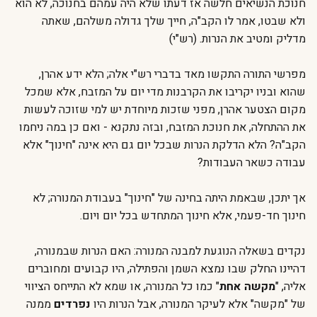
חנוכת הנשיאים חלשה אז דעתו שלא היה עמהם בחנוכה, לא הוא
ולא שבטו, אמר לו הקב"ה, חייך שלך גדולה משלהם, שאתה
מדליק ומטיב את הנרות. (רש"י)
מפרשי התורה התקשו מאד בדברי רש"י אלה; הלא ידע אהרן,
שהוא ובניו יקריבו את הקרבנות מדי יום על המזבח, אלא שמכל
מקום הצטער אהרן, מפני שזכות מיוחדת יש למי שזוכה לעשות
את ההתחלה, את חנוכת המזבח, ובזה נתקנא - ואם כן במה ניחמו
הקב"ה? הלא הדלקת הנרות שבכל יום גם היא אינה "חינוך" אלא
עבודה כשאר העבודות?
אך יתכן, שבאמת היתה בחינה של "חינוך" בעבודת המנורה; לא
חינוך חד-פעמי, אלא חינוך המתחדש בכל יום ויום.
נקדים בשאלה הנוגעת למבנה המנורה: האם הנרות שבמנורה,
דהיינו החלק שבו נמצא השמן והפתילה, היו קבועים ומחוברים
אליה, "
מקשה אחת
" כמו כל המנורה, או שמא לא התייחס הציווי
של "מקשה" אלא לעיקר המנורה, אבל הנרות היו
נפרדים
ממנה