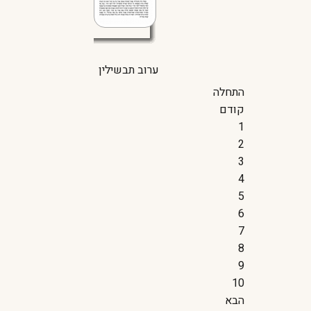
ערוב תבשילין
התחלה
קודם
1
2
3
4
5
6
7
8
9
10
הבא