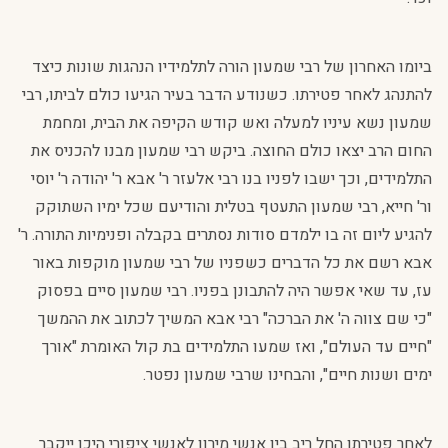
ביומו האחרון של רבי שמעון הורה לתלמידיו הנהגות שונות כיצד
להתנהג לאחר פטירתו. כשנודע הדבר בעיר הגיעו כולם לביתו, רבי
שמעון נשא עיניו למעלה ואש קודש הקיפה את הבית, ומחמת
החום הרב יצאו כולם החוצה. ביקש רבי שמעון מבנו להכניס את
התלמידים, וכך ישבו לפניו בנו רבי אלעזר ר' אבא ר' יהודה ר' יוסי
ור' חייא, רבי שמעון התעטף בטלית והודיעם שכל ימיו השתוקק
להגיע ליום זה בו ילמדם סודות נסתרים בקבלה ופנימיות התורה. ר'
אבא רשם את כל הדברים כשפניו של רבי שמעון מוקפות באור
עז, עד שאי אפשר היה להתבונן בפניו. רבי שמעון סיים בפסוק
"כי שם צווה ה' את הברכה" רבי אבא המשיך לכתוב את ההמשך
"חיים עד העולם", ואז שמעו התלמידים בת קול האומרת "אורך
ימים ושנות חיים", והבחינו שרבי שמעון נפטר.
לאחר פטירתו החל ריב בין אנשי מירון לאנשי ציפורי היכן ייקבר