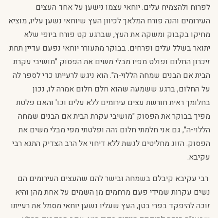
לפרוח ולהצמיח עלים. יוחאי עצמו נישען על אחד העצים
העירומים והנה פורח המלאך לכיוון העץ שיוחאי נשען עליו, מוציא
מחיקו בקבוק ומשקה את העץ, שברגע קט פורח ביופי שלא
יתואר בשלל עלים ופרחים. בבוקר מתעורר יוחאי נפעם עדיין תחת
זיכרון החלום ופולט מפיו מבלי משים את הפסוק "מושיבי עקרת
הבית אם הבנים שמחה הללוי-ה". הוא ניגש לרעייתו כדי לספר לה
על החלום, ברגע ששמעה שהוא חלם חלום אמרה לו, נכון
בחלומך ראית חורשת עצים עירומים ללא עלים וכו' והאם פלטת
מפיך בבוקר את הפסוק "מושיבי עקרת הבית אם הבנים שמחה
הללוי-ה", גם אני חלמתי חלום זהה ופלטתי מפי מבלי משים את
הפסוק. הזוג מחליטים לגשת ללא דיחוי אל הרב הצדיק התנא רבי
עקיבא.
רבי עקיבא קיבלם בשמחה ובישר להם שהעצים העירומים הם
נשים עקרות שמידי פעם מרחמים מן השמים על אחת מהן והיא
זוכה להיפקד בפרי בטן, העץ שעליו נשען יוחאי מסמל את רעייתו