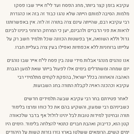
עקיבא בזמן קצר ביותר, מחג הפסח ועד לי"ח אייר שבו פסקו
מלמות. הסיבה למותם הייתה שלא נהגו כבוד זה בזה או כהגדרת
רבי עקיבא רבם, שהייתה עינם צרה בתורה זה לזה. אין באפשרותנו
לראות את פני הדברים ולהבינם, יען כי המרחק הרוחני בינינו לבינם
גדול וללא השוואה, אך בפשטות הכוונה שכל תלמיד חשב רק על
עלייתו ברוחניות ללא אכפתיות ואפילו בעין צרה בעליית חברו.
אנו נוהגים מנהגי אבלות מידי שנה בין פסח לי"ח אייר שבו נוהגים
יום שמחה ומשתדלים בימים אלו לפעול בייתר שאת למען הגברת
האהבה והאחווה בכלל ישראל, בהפקת לקחים מתלמידי רבי
עקיבא וכהכנה ראויה לקבלת התורה בחג השבועות.
לאחר פטירתם בחר רבי עקיבא שבעה תלמידים חדשים
כשביניהם רבי שמעון, והשקיע בהם את כל כוחו ומרצו בלימוד
תורה ובחינוך למידות טובות לבל יהינו לזלזל אף בדבר שלכאורה
קטן הוא, כדיבוק ואהבת חברים כתנאי להצלחה בלימוד. הימים היו
ימים קשים, הרומאים ששלטו בארץ גזרו גזרות קשות על היהודים