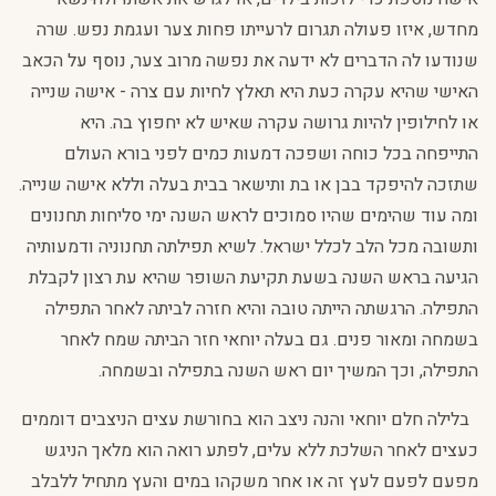
מחדש, איזו פעולה תגרום לרעייתו פחות צער ועגמת נפש. שרה
שנודעו לה הדברים לא ידעה את נפשה מרוב צער, נוסף על הכאב
האישי שהיא עקרה כעת היא תאלץ לחיות עם צרה - אישה שנייה
או לחילופין להיות גרושה עקרה שאיש לא יחפוץ בה. היא
התייפחה בכל כוחה ושפכה דמעות כמים לפני בורא העולם
שתזכה להיפקד בבן או בת ותישאר בבית בעלה וללא אישה שנייה.
ומה עוד שהימים שהיו סמוכים לראש השנה ימי סליחות תחנונים
ותשובה מכל הלב לכלל ישראל. לשיא תפילתה תחנוניה ודמעותיה
הגיעה בראש השנה בשעת תקיעת השופר שהיא עת רצון לקבלת
התפילה. הרגשתה הייתה טובה והיא חזרה לביתה לאחר התפילה
בשמחה ומאור פנים. גם בעלה יוחאי חזר הביתה שמח לאחר
התפילה, וכך המשיך יום ראש השנה בתפילה ובשמחה.
בלילה חלם יוחאי והנה ניצב הוא בחורשת עצים הניצבים דוממים
כעצים לאחר השלכת ללא עלים, לפתע רואה הוא מלאך הניגש
מפעם לפעם לעץ זה או אחר משקהו במים והעץ מתחיל ללבלב