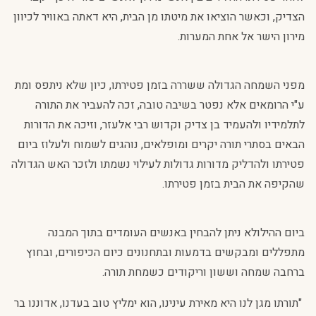
הצדיק, וכאשר הוציאו את מיטתו מן הבית, היא דאתה באוויר לכיוון
מירון הישר אל אחת המערות.
מפני השמחה הגדולה ששררה בזמן פטירתו, כיון שלא ניתפס ומת
ע"י הרומאים אלא נפטר בשיבה טובה, זכה להעביר את התורה
לתלמידיו ולהעמיד בן צדיק וקדוש רבי אלעזר, וזיכה את הדורות
הבאים בסתרי תורה יקרים ומופלאים, נוהגים לשמוח ולעלוז ביום
פטירתו ולהדליק מדורות גדולות לעילוי נשמתו ולזכר האש הגדולה
שהקיפה את הבית בזמן פטירתו.
ביום ההילולא ניתן להבחין באנשים העומדים בתוך המבנה
מתפללים ומבקשים בדמעות ובתחנונים כיום הכיפורים, ובחוץ
ברחבה שמחה וששון וריקודים כשמחת תורה.
"תורתו מגן לנו היא מאירת עינינו, הוא ימליץ טוב בעדנו, אדוננו בר