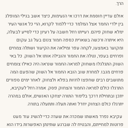
הרך.
אולם עדיין חוסמת את דרכו אי הנעימות, כיצד אשב בגילי המופלג
בין ילדי החמד אצל המלמד כדי ללמוד לקרוא, הרי כל אנשי העיר
ימלא שחוק פיהם. רעייתו רחל חשבה על רעיון כדי לסייע לבעלה,
היא איתרה ורכשה בשארית כספה חמור צנום בעל גב עקום
ומקוער באמצעו, לקחה עפר ומילאה את הקיעור ושתלה צמחים
ופרחים בעפר, נטלה את החמור והובילה אותו אל השוק. כל באי
השוק התגלגלו משחוק למראה החמור שנראה היה כאילו צומחים
פרחים מגבו. למחרת שוב הובא החמור אל השוק שהפעם המה
מתושבים רבים שחפצו לחזות בפלא ולצחוק. לאחר ימים ספורים
התרגלו כולם למראה החמור והצחוק פסק. אמרה רחל לעקיבא,
יתכן ובתחילת דרכך בלימוד התורה יצחקו האנשים, אולם במהרה
יתרגלו כולם הצחוק יחדל ואתה תעלה ותתעלה בתורה.
עקיבא נפרד מאשתו שמכרה את שערה כדי להשיג עוד מעט
פרוטות למחייתם, והבטיח לה שברגע שתינתן האפשרות בידו הוא