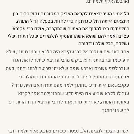
וארבעה אלף תלמידים.
כל אנשי העיר יוצאים לקראת הצדיק המפורסם גדול הדור. בין
היוצאים הייתה רחל שנדחקה כדי לחזות בבעלה גדול התורה,
התלמידים רצו להדוף את האישה שהתקרבה, אולם רבי עקיבא
עצרם ואמר להם שהיא אשתו והוסיף לתלמידים שכל התורה שלי
ושלכם, הכל שלה ובזכותה.
אחד האנשים שנכנס אל רבי עקיבא היה כלבא שבוע חותנו, שלא
ידע שמדובר בחתנו. הוא ביקש מרבי עקיבא שיתיר לו את הנדר
שנדר לפני עשרים וארבע שנים שלא יתן פרוטה לבתו וחתנו, כעת
אני מתחרט ומעוניין לעזור לבתי וחתני המסכנים. שואלו רבי
עקיבא, אם היית יודע שחתנך ילמד מעט תורה האם היית נודר ?
ענה לו כלבא שבוע אם הייתי יודע שחתני ילמד אפי' לקרוא
באותיות התורה, לא הייתי נודר. אמר לו רבי עקיבא הנדר הותר, דע
לך שאני חתנך.
למירב הצער ולמגינת הלב נפטרו עשרים וארבע אלף תלמידי רבי