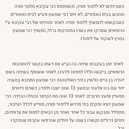
כשביניהם לא ללמוד תורה, וכשנתפס רבי עקיבא מלמד תורה
ונחבש בבית האסורים, לא ויתר רבי שמעון והגיע לבית האסורים
כשבקשתו להמשיך ללמוד תורה. לאחר פטירתו של רבי עקיבא ע"י
הרומאים שסרקו את בשרו במסרקות ברזל, המשיך רבי שמעון
במרץ לשקוד על לימודו.
לאחר זמן בעקבות שיחה בה הביע את דעתו בקשר להתנהגות
הרומאים, ביקשו הללו לתפסו ולהרגו, לאחר ששותף בשיחה בשם
יהודה בן גרים הלשין בפני השלטונות. רבי שמעון התחבא במערה
יחד עם בנו אלעזר ובמשך 13 שנה ישבו ולמדו, כשהם ניזונים
ממעיין ומעץ חרובים. לאחר 13 שנה מת הקיסר ובטלה הגזירה. רבי
שמעון יוצא ומקים בתי מדרש ללימוד תורה, מסייע לכלל הציבור,
מתפלל ומבקש עבור כל אחד ואחד מן הבאים לתנות את צרותיהם,
ניסים גדולים נקשרו בשמו על חולים שנרפאו עקרות שנפקדו
וכו'.