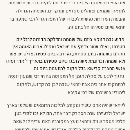
את העצים שאספו הילדים בדי עמל ומדליקים מדורות מרשימות
למראה, שמחים וצוהלים מפזזים ומרקדים. השמחה הגדולה
והבערת המדורות נעשות לכבודו של התנא הגדול רבי שמעון בר
יוחאי שיום פטירתו חל ביום זה.
מדוע זכה דווקא ביום של שמחה והדלקת מדורות לרגל יום
פטירתו , ואילו שאר צדיקי עם ישראל ואפילו אבות האומה אין
נוהגים בשמחה ביום פטירתן, ואדרבה ביום פטירת צדיק יש צער
ולא שמחה וכדוגמת משה רבנו שיום פטירתו בתאריך ז' אדר ונהגו
אנשי החברה קדישא בכל מקום להתענות ביום זה.
נחזור לרגע על סקלת הזמן אל התקופה בה חי רבי שמעון וננסה
להתחקות אחר בית אביו יוחאי שזכה לבן כה קדוש, ולמקום
לימודיו בישיבתו של רבי עקיבא.
ליוחאי שהיה אדם עשיר ומקורב למלכות הרומאים ששלטו בארץ
ישראל ולרעייתו שרה חסר רק דבר אחד, הם לא זכו לפרי בטן.
חלפו מספר שנים ויוחאי נועץ במקורביו האם עדיף לו לשאת
אישה נוספת כדי לזכות בילדים, או לגרש את אשתו ולהינשא