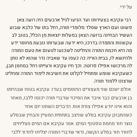
על ידי.
רבי עקיבא בצעירותו ועד הגיעו לגיל ארבעים היה רועה צאן
פשוט ועם הארץ שסלד מלומדי תורה, רחל בתו של כלבא שבוע
העשיר הבחינה ברועה הצאן במעלות יוצאות מן הכלל, בטוב לב
עקשנות והתמדה בדרכו, היא ידעה שבערותו נובעת מחוסר ידע
מה היא חכמת התורה והחליטה לשכנעו לטעום את טעם התורה
ולהינשא לו, בבית הוריה כה כעסו עד שאביה נדר שהוא לא נותן
לה מרכושו אפילו פרוטה. וכך חיו עקיבא ורעייתו רחל במחסן תבן,
כשעקיבא שומע ומתחיל לקלוט את חשיבות לימוד התורה ומחליט
שרצונו ללמוד תורה.
אולם ישנם שני מעצורים החוסמים בעדו: עקיבא בטוח שבהיותו
בן ארבעים כבר איבד את הסיכוי שדברי תורה יכנסו ללבו, מאחר
והוא אינו יודע אפילו צורת אות. הדברים השתנו יום אחד
כשהתבונן עקיבא בסלע שניצב בתחתית המעיין והבחין שבסלע
נוצר חור מחמת טפטוף המים. אמר עקיבא אם המים מצליחים
לחורר חור בסלע הקשה, ודאי שדברי התורה יצליחו לחדור ללבי