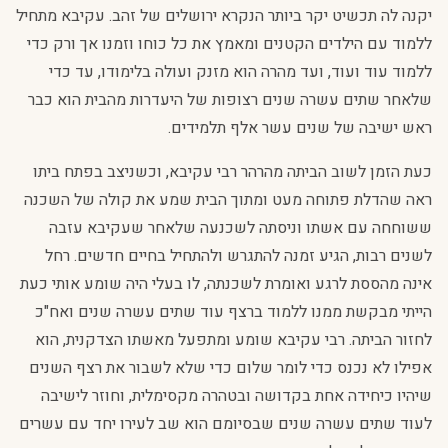
יקנה לה תכשיט יקר ביותר הנקרא ירושלים של זהב. עקיבא מתחיל
ללמוד עם הילדים הקטנים ומאמץ את כל כוחו וזמנו אך ורק כדי
ללמוד עוד ועוד, ועד מהרה הוא מזנק ועולה בלימודו, עד כדי
שלאחר שתים עשרה שנים רצופות של היעדרות מהבית הוא כבר
ראש ישיבה של שנים עשר אלף תלמידים.
כעת הזמן לשוב הביתה מהרהר רבי עקיבא, וכשניצב בפתח ביתו
ראה שהדלת פתוחה מעט ומתוך הבית שמע את קולה של השכנה
ששוחחה עם אשתו וניסתה לשכנעה שלאחר שעקיבא עזבה
לשנים רבות, הגיע זמנה להתגרש ולהתחיל בחיים חדשים. רחל
אינה מהססת לרגע ואומרת לשכנתה, לו בעלי היה שומע אותי כעת
הייתי מבקשת ממנו ללמוד ברצף עוד שתים עשרה שנים ואח"כ
לחזור הביתה. רבי עקיבא שומע ומתפעל מאשתו הצדקנית, הוא
אפילו לא נכנס כדי לומר שלום כדי שלא לשבור את רצף השנים
שיהיו כיחידה אחת בקדושה ובטהרה מקסימלית, וחוזר לישיבה
לעוד שתים עשרה שנים שבסיומם הוא שב לעירו יחד עם עשרים