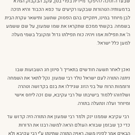
שבעז"ה תזכה להיפקד מיידית בפרי בטן, עקב הבקבוק המלא
בדמעותיה הטהורות שבקעו רקיעים עד כסא הכבוד והיא תזכה
לבן מיוחד במינו, ויתקיים בהם הפסוק שתשב ותישאר עקרת הבית
בשמחה. בקשתי ממכם שתקראו את שמו שמעון, על שם ששמע
ה' את תפילות אמו ויהיה כוח תפילתו גדול ומקובל בשמי מעלה
למען כלל ישראל.
ואכן לאחר תשעה חודשים בתאריך ו' סיוון חג השבועות שבו
ניתנה התורה לעם ישראל נולד רבי שמעון. נקל לתאר את השמחה
ורוממות הרוח של בני הזוג שגידלו את בנם בקדושה וטהרה
ושלחוהו ללמוד בישיבתו של רבי עקיבא, שם זכה ליחס אישי
ומיוחד ועלה ונתעלה בתורה.
רבי עקיבא שממנו ינק ולמד רבי שמעון את התורה היה קדוש עד
כדי כך שבזמן שבורא העולם הראה למשה רבנו את הדורות
הבאים אמר לפניו משה, ראויה התורה שתינתן ע"י רבי עקיבא ולא