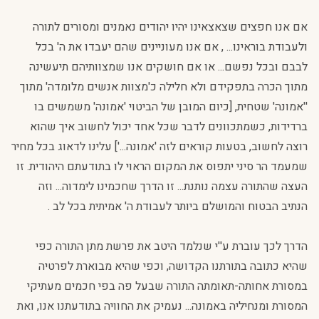
אם אנו חפצים שצאצאינו יהיו יהודים נאמנים ומסורים לתורה
ולעבודת בוראינו... , אם אנו מעוניינים שהם יעבדו את ה' בכל
לבבם ובכל נפשם... או אם חושקים אנו שמצוותיהם תיעשינה
מתוך הכרה בתפקידם ולא חלילה כ'מצוות אנשים מלומדה' מתוך
''אמונה' שטחית, [כיום המובן של הביטוי 'אמונה' משמשים בו
ברדידות, כשמתכוונים לדבר שכל אחד יכול לחשוב איך שהוא
רוצה לחשוב, בטעות קוראים לזה 'אמונה...'] עלינו לדאוג בכל מחיר
שמעמד הר סיני יתפוס את המקום הראוי לו בתודעתם היהודית. זו
העצה שהתורה עצמה נותנת... זו הדרך שחכמינו לימדוה... וזה
הנתיב הבטוח והמושלם ביותר לעבודת ה' אמיתית בכל לב .
הדרך לכך עוברת ע''י שנלמד היטב את פרשת מתן התורה כפי
שהיא כתובה בתורתנו הקדושה, וכפי שהיא מבוארת לפרטיה
במסורת אחותה-תאומתה התורה שבעל פה בפי חכמים מעתיקי
המסורת ומנחיליה באמונה... נעמיק את החוויה בתודעתנו אנו, ואת