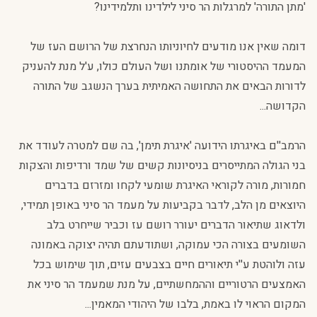
'מתן התורה' למרגלות הר סיני לילדינו ותלמידינו?
דומה שאין אנו מודעים לחיוניותו הנחרצת של הרושם העז של
המעמד ההיסטורי של אומתנו ושל העולם כולו, ע'ל מנת להעניק
לדורות הבאים את התחושה האמיתית בערך הנשגב של התורה
הקדושה...
הרמב''ם באיגרתו הידועה 'איגרת תימן', בה שם למטרה לעודד את
בני הגולה המתייסרים בניסיונות קשים של שמד ורדיפות והצקות
חמורות, מורה לקוראי האיגרת שומעי לקחו ומזרזם בדברים
היוצאים מן הלב, לדבר בקביעות על מעמד הר סיני באופן תמידי,
ולדאוג שתיאור הדברים יעורר רושם עז וכביר שייחרט בלב
השומעים בצורה הכי עמוקה, ושתודעתם תהיה יצוקה באמונה
עזה ולוהטת ע''י תיאורים חיים בצבעים עזים, תוך שימוש בכל
האמצעים הרטוריים וההמחשתיים, על מנת שמעמד הר סיני את
המקום הראוי לו באמת, בלבו של היהודי המאמין...