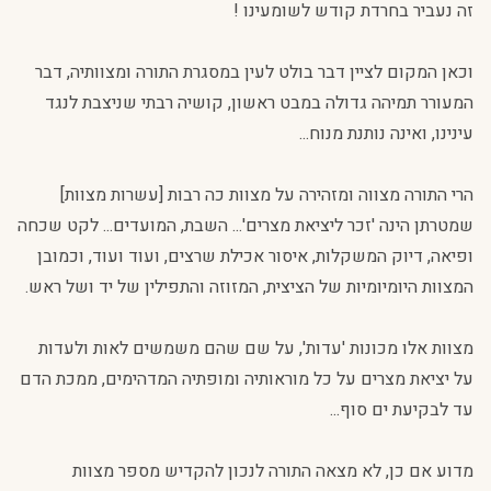
זה נעביר בחרדת קודש לשומעינו !
וכאן המקום לציין דבר בולט לעין במסגרת התורה ומצוותיה, דבר
המעורר תמיהה גדולה במבט ראשון, קושיה רבתי שניצבת לנגד
עינינו, ואינה נותנת מנוח...
הרי התורה מצווה ומזהירה על מצוות כה רבות [עשרות מצוות]
שמטרתן הינה 'זכר ליציאת מצרים'... השבת, המועדים... לקט שכחה
ופיאה, דיוק המשקלות, איסור אכילת שרצים, ועוד ועוד, וכמובן
המצוות היומיומיות של הציצית, המזוזה והתפילין של יד ושל ראש.
מצוות אלו מכונות 'עדות', על שם שהם משמשים לאות ולעדות
על יציאת מצרים על כל מוראותיה ומופתיה המדהימים, ממכת הדם
עד לבקיעת ים סוף...
מדוע אם כן, לא מצאה התורה לנכון להקדיש מספר מצוות