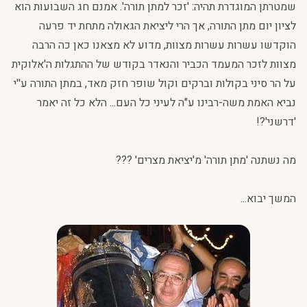
שמטרתן המוגדרת תהיה: 'זכר למתן תורה'. אמנם חג השבועות הוא
לציון יום מתן התורה, אך הרי ליציאת הגאולה מתחת יד פרעה
הוקדשו עשרות עשרות מצוות, מדוע לא מצאנו כאן כה הרבה
מצוות לזכר המעמד הכביר והנאדר בקודש של ההתגלות ה'אלוקית
על הר סיני בקולות וברקים וקול שופר חזק מאד, במתן התורה ע''י
נביא האמת משה-רבינו ע"ה לעיני כל העם... הלא כל זה יאמר
'דרשני'?!
מה נשתנה 'מתן תורה' מ'יציאת מצרים' ???
המשך יבוא...