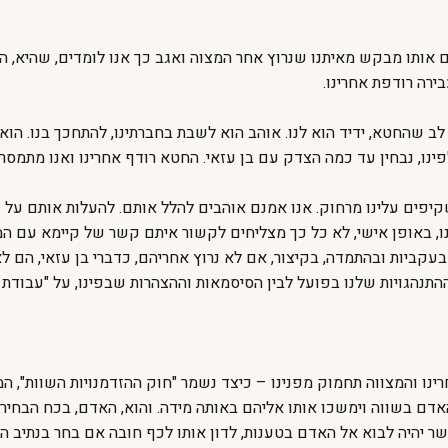
ים אותו מבקש מאיתנו שנרוץ אחר המצוה ואגב כך אנו לומדים, שהיא, המ
ירה רודפת אחרינו.
ב שהחטא, ידיד הוא לנו. אוהב הוא לשבת בחברתינו, להתחכך בנו. הו
ינו, נבחין עד כמה הצדק עם בן עזאי. החטא רודף אחרינו ואנו מתמסר
קיפים עלינו מרחוק. אנו אמנם אוהבים להלל אותם. להעלות אותם על 
נו, באופן אישי, לא כל כך מצליחים לקשור איתם קשר של קיימא עם המע
עקביות ובהתמדה, בקיצור, אם לא נרוץ אחריהם, כדברי בן עזאי, הם לא
התנהגויות שלנו בפועל לבין הסיסמאות וההצהרות שבפינו, על "עבודת ה
רינו והמצווה תחמוק מפנינו – כיצד נשמר "חוק ההזדמנויות השוות",
האדם בשווה וימשכו אותו אליהם באותה מידה. והוא, האדם, בכח הבחי
אפשר יהיה לבוא אל האדם בטענות, לדון אותו לכף חובה אם בחר בנתיב 