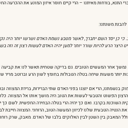
רי התנא, בורחות מאיתנו – הרי קיים חוסר איזון המונע את ההכרעה הח
 להבנת משנתנו:
. כי כן יסד השם יתברך, לאשר מטבע נשמת האדם ושרשו יותר היה נקל 
ט היצר הרע להיות שורר יותר למען יהיה האדם לעשות רצון זה וזה בש
ט נמשך אחר המעשים הטובים. גם בדיקה שטחית תאשר לנו את קביעה ז
ת יותר משעות שיחה בטלה הטבולות בחומץ לשון הרע וברוטב מריר של
עמוק בנשמתנו, הרי אם יוצגו בפני האדם שתי הברירות, ברירת המצווה ו
רצון הפשוט והטבעי לעשות את הטוב היה מושך אותו אל המצווה. כלומ
 השוכנת בקרבו. ואם כך יהיה הרי בטלה הבחירה החפשית. לשם כך יצר
ת הנטיה הטבעית שלנו לכיוון המעשה הטוב, הרוחני. המצווה חייבת לבר
ל המאבק בין השטן לבין האלוקים בלבו של האדם. מאבק, שרק רוחו ב