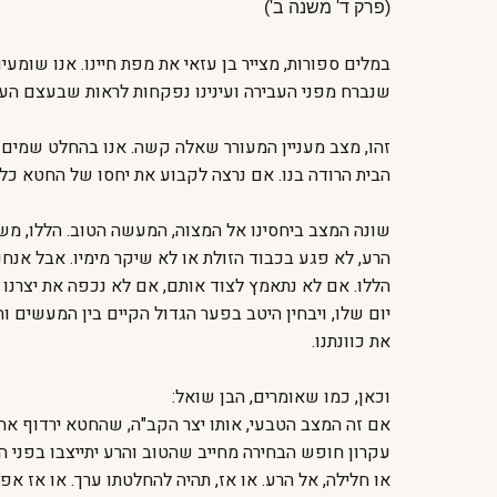
(פרק ד' משנה ב')
במלים ספורות, מצייר בן עזאי את מפת חיינו. אנו שומע
שנברח מפני העבירה ועינינו נפקחות לראות שבעצם העב
זהו, מצב מעניין המעורר שאלה קשה. אנו בהחלט שמים ל
הבית הרודה בנו. אם נרצה לקבוע את יחסו של החטא כלפ
שונה המצב ביחסינו אל המצוה, המעשה הטוב. הללו, מש
הרע, לא פגע בכבוד הזולת או לא שיקר מימיו. אבל אנח
הללו. אם לא נתאמץ לצוד אותם, אם לא נכפה את יצרנו ב
יום שלו, ויבחין היטב בפער הגדול הקיים בין המעשים וה
את כוונתנו.
וכאן, כמו שאומרים, הבן שואל:
אם זה המצב הטבעי, אותו יצר הקב"ה, שהחטא ירדוף אח
עקרון חופש הבחירה מחייב שהטוב והרע יתייצבו בפני 
או חלילה, אל הרע. או אז, תהיה להחלטתו ערך. או אז 