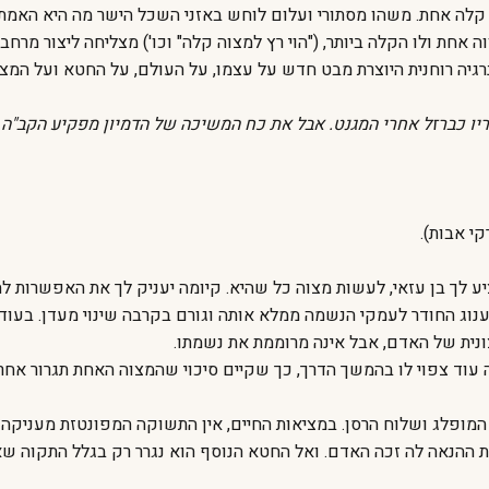
 קלה אחת. משהו מסתורי ועלום לוחש באזני השכל הישר מה היא האמת
ה אחת ולו הקלה ביותר, ("הוי רץ למצוה קלה" וכו') מצליחה ליצור מ
גיה רוחנית היוצרת מבט חדש על עצמו, על העולם, על החטא ועל המצוו
ו כברזל אחרי המגנט. אבל את כח המשיכה של הדמיון מפקיע הקב"ה מ
י אבות).
 לך בן עזאי, לעשות מצוה כל שהיא. קיומה יעניק לך את האפשרות להבח
נוג החודר לעמקי הנשמה ממלא אותה וגורם בקרבה שינוי מעדן. בעוד
ונית של האדם, אבל אינה מרוממת את נשמתו.
עוד צפוי לו בהמשך הדרך, כך שקיים סיכוי שהמצוה האחת תגרור אחרי
ן המופלג ושלוח הרסן. במציאות החיים, אין התשוקה המפונטזת מעניקה
ההנאה לה זכה האדם. ואל החטא הנוסף הוא נגרר רק בגלל התקוה שאו