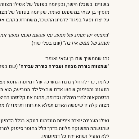
בשניים. בשכלו הישר, ובקיומה בפועל של אפילו מצווה
מוסיף בן עזאי במשנתנו ואומר, שקיומה בפועל של מצוו
על יצרו ופעל בניגוד לדמיון המשכר, משחררת בקרבו אנר
"
במצווה יש תענוג של ממש. ומי שטעם טעמו נמשך אחרי
תענוג של ממש אין בה
" (שם בעלי שור).
זהו שממשיך שם בן עזאי ואומר:
"
שמצווה גוררת מצווה ועבירה גוררת עבירה
" (שם בפרק
כלומר, כדי להיחלץ מכח המשיכה של דמיונות החטא מציע
התענוג והסיפוק שחש אדם שהציל ילד מטביעה, הוא תע
הרפתקאות להרי הימליה וכדומה, מהנה את קליפתו החיצ
מצוה קלה זו שיעשה האדם תמלא את רוחו ותרמוז לו מה 
ואילו העבירה יוצרת ציפיות מוגזמות דווקא בגלל הדמיו
שהגשמת התשוקה מלווה בדרך כלל בחוסר סיפוק למרות 
ללא הועיל ושווא יהיו כל דמיונותיו.