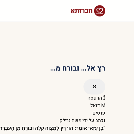
רץ אל... ובורח מ...
הדפסה
דואל
פרטים
נכתב על ידי
משה גרילק
"
בֶּן
עַזַּאי
אוֹמֵר
:
הוֹי
רָץ
לְמִצְוָה
קַלָּה
וּבוֹרֵחַ
מִן
הָעֲבֵרָה