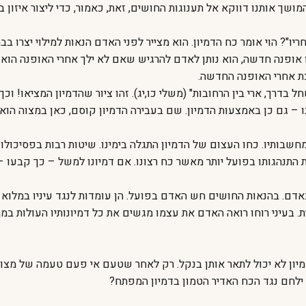
מושך אותנו דווקא אל תענוגות החושים, זאת, כאמור, כדי ליצור איזון בי
ו"? הוי אומר כח הדמיון. הוא מצייר לפני האדם הנאות למילוי יצרו ב
 אופנה חדשה, הוא נותן לאדם להרגיש שאם לא ילך אחרי האופנה הוא י
ת אחרי האופנה החדשה.
בדרך, ארי בין הרחובות" (משלי כו,יג). זהו ציור שהדמיון המציאו! וכ
 – גם כן באמצעות הדמיון. שם בעבירה הדמיון קוסם, כאן במצוה הוא מ
חשבותיו. כחו העצום של הדמיון התגלה בימינו. שיטות רבות בפסיכולוג
נהגותו בפועל יותר מאשר כח רצונו. אם דמיונו למשל – כך קבעו – מצ
דם. בהנאות החושים חש האדם בפועל. הן עומדות לנגד עיניו במלוא 
ית. בעיני רוחו רואה האדם את עצמו מגשים את כל דמיונותיו העולות ב
 הדמיון לא יכול לתאר אותן בנקל. רק לאחר שטעם אי פעם טעמה של מצו
ילחם נגד הכח האדיר הטמון בדמיון המפתח?