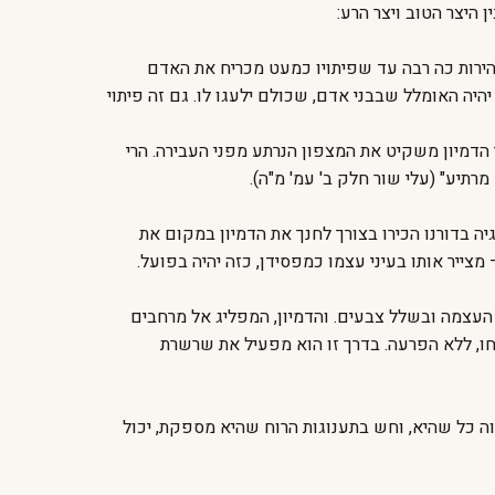
ן היצר הטוב ויצר הרע:
בהירות כה רבה עד שפיתויו כמעט מכריח את האדם
היה האומלל שבבני אדם, שכולם ילעגו לו. גם זה פיתוי
ך הדמיון משקיט את המצפון הנרתע מפני העבירה. הרי
רתיע" (עלי שור חלק ב' עמ' מ"ה).
יה בדורנו הכירו בצורך לחנך את הדמיון במקום את
ייר אותו בעיני עצמו כמפסידן, כזה יהיה בפועל.
העצמה ובשלל צבעים. והדמיון, המפליג אל מרחבים
מחו, ללא הפרעה. בדרך זו הוא מפעיל את שרשרת
וה כל שהיא, וחש בתענוגות הרוח שהיא מספקת, יכול