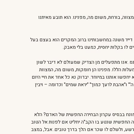
צווה, בורחת, משום מה, מפנינו. הוא תובע מאיתנו
א דייר משנה במחשבותינו ברוב המקרים הוא בעצם בעל
ים לו בקלות יחסית, כמעט בלי מאבק.
נס. אנו מתפעלים מן הצדיק שמעולם לא דיבר לשון
לות הללו. מפנינו הן חומקות, משום מה, המצוות
 יחפשו אותנו במיוחד. יבדוק נא כל אחד את חיי היום
'" ו"אהבת לרעך כמוך" "יראת שמים" וכדומה – ויבין
 המונח בבסיס עקרון הבחירה החפשית של האדם? הלא
רה החפשית שנטע בו הקב"ה יחליט אם לפנות אל הטוב
הרשע, ולשלם לו שכר אם הלך בדרך טובים. אבל, במצב