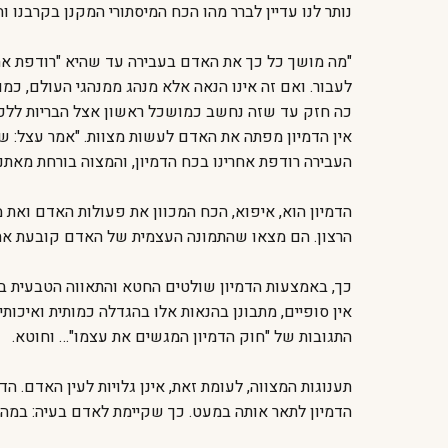
נותר לנו עדיין לברר מהו הכח המיסתורי המקנן בקרבנו וה
"מה מושך כל כך את האדם בעבירה עד שהיא "רודפת אחרי
לעבור. ואם זה אינו הנאה אלא מנהג ממנהגי העולם, כמו
כה חזק עד שזה נחשב כמושכל ראשון אצל הבריות ללכ
אין הדמיון מפתה את האדם לעשות מצוות. "אמר עצל: שחל 
העבירה רודפת אחרינו בכח הדמיון, והמצוה בורחת מאתנו
הדמיון הוא, איפוא, הכח המכוון את פעולות האדם ואת מ
הרצון. הם מצאו שהתמונה העצמית של האדם קובעת את הת
כך, באמצעות הדמיון שולטים החטא והתאווה הטבעית בא
אין סופיים, מתבונן בהנאות אלו בהגדלה כמותית ואיכות
התגובות של "חוק הדמיון המגשים את עצמו"… וחוטא.
תענוגות המצווה, לעומת זאת, אינן גלויות לעין האדם.
הדמיון לתאר אותה במעט. כך שקיימת לאדם בעיה: במה 