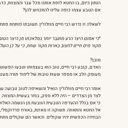
הנתון כיום, בו החטא לופת אותנו מכל עבר והמצוות, כדב
אם הטבע עצמו כופה עלינו להתכחש להן?
לשאלה זו נדרש רבי חיים מוולוז'ין. תשובתו פותחת פתח
"
כי אמנם היצר הרע מתגבר יותר במלאכתו מן היצר הטוב
מקור מים חיים לחצוב בארות מקור שחת, כי על כן השלי
מובן?
האדם, קובע רבי חיים, טוב הוא בעצמותו וטבעו הפשו
מעומק הלב או מספר שעות טובות של לימוד תורה מענגו
אומר רבי חיים מוולוז'ין: הואיל והשאיפה לטוב טבועה 
לצד מן הצדדים – היה ללא ספק, בוחר בעשית המצווה. ה
כי אם בגלל ההעדפה הטבעית הנובעת מן הנשמה האלוקית
אל החטא והתאווה. תשוקה זו מאזנת, באורח פרדוקסלי, א
הבחירה הכפשית יהיו שקולים. וכאשר הם שקולים מתחול