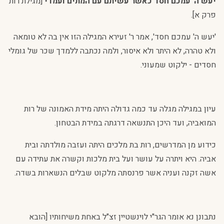
יעש ה' עמכם חסד כאשר עשיתם עם המתים ועמדי
[מגילת רות
פרק א].
'יעש ה' עמכם חסד', אמר ר' זעירא המגילה הזו אין בה לא טומאה
ולא טהרה, לא היתר ולא איסור, ולמה נכתבה ללמדך שכר של גומלי
חסדים - ילקוט שמעוני.
עיון במגילה מגלה עד כמה גדולה היתה מידת האמונה של רות
המואביה, ועד היכן התנשאה דרגתה במידת הבטחון.
כידוע מן המדרשים, רות בת מלכים היתה ועזבה מולדתה ובית
אביה. היא ויתרה על עושר ועל בית מלכות וקשרה את עתידה עם
אשה זקנה ועניה אשר פרנסתה מלקוט שבלים הנשארות בשדה.
נתבונן נא אומר הגר"י לוינשטיין זצ"ל באחת משיחותיו [הובא