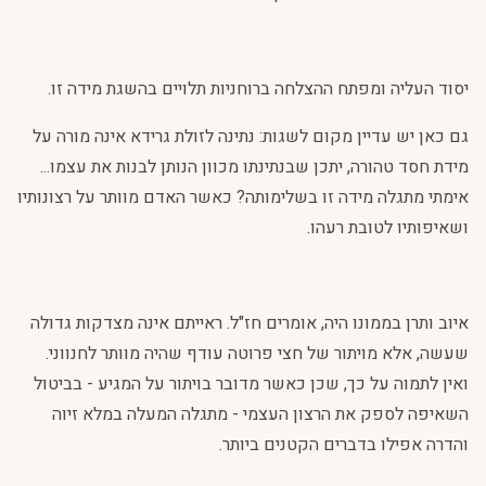
יסוד העליה ומפתח ההצלחה ברוחניות תלויים בהשגת מידה זו.
גם כאן יש עדיין מקום לשגות: נתינה לזולת גרידא אינה מורה על
מידת חסד טהורה, יתכן שבנתינתו מכוון הנותן לבנות את עצמו...
אימתי מתגלה מידה זו בשלימותה? כאשר האדם מוותר על רצונותיו
ושאיפותיו לטובת רעהו.
איוב ותרן בממונו היה, אומרים חז"ל. ראייתם אינה מצדקות גדולה
שעשה, אלא מויתור של חצי פרוטה עודף שהיה מוותר לחנווני.
ואין לתמוה על כך, שכן כאשר מדובר בויתור על המגיע - בביטול
השאיפה לספק את הרצון העצמי - מתגלה המעלה במלא זיוה
והדרה אפילו בדברים הקטנים ביותר.