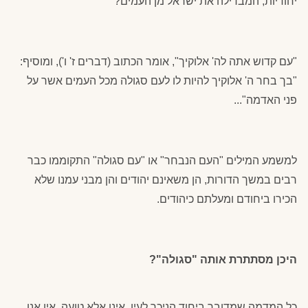
יחודיות, המבדילה את ישראל מן העמים?
"עם קדוש אתה לה' אלוקיך", אומר הכתוב (דברים ז' ו'), ומוסיף:
"בך בחר ה' אלוקיך להיות לו לעם סגולה מכל העמים אשר על
פני האדמה"...
למשמע המילים "העם הנבחר" או "עם סגולה" התקוממו כבר
רבים במשך הדורות, הן משאינם יהודים והן מבני עמנו שלא
הכירו ביחודם ומעלתם כיהודים.
היכן מסתתרת אותה "סגולה"?
כל המדמה שמדובר ביחוד הניכר לעין, אינו אלא טועה. אין אנו