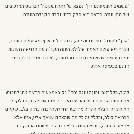
"משמים השמעתם דין"; נמצא ש"יראה ושקטה" הם שני המרכיבים
של מתן תורה. היראה היא חלק בלתי נפרד מקבלת התורה .
"ארץ" ו"תורה" סותרים זה לזה, צרות זו לזו. ארץ היא עולם השקר,
ותורה היא עולם האמת. אילולא התנה הקב"ה עם הבריאה מששת
ימי בראשית שהיא חייבת להכנע לתורה, לא היה אפשרי להכניס
אותם בכפיפה אחת.
כיצד, בכל זאת, ניתן לזווגם יחד? רק באמצעות היראה ניתן להכניע
את כוחות הגשמיות, ולטהר את הלב על מנת שיהיה מקום לקבל
את התורה. קבלת התורה מחייבת החדרת ההכרה עמוק בלב, שקיום
הבריאה כולה, ובכלל זה כל מה שהאדם שואף אליו, אינו אלא
אמצעי למטרה, שהיא התורה. ללא הכרה זו, ויישום המסקנות