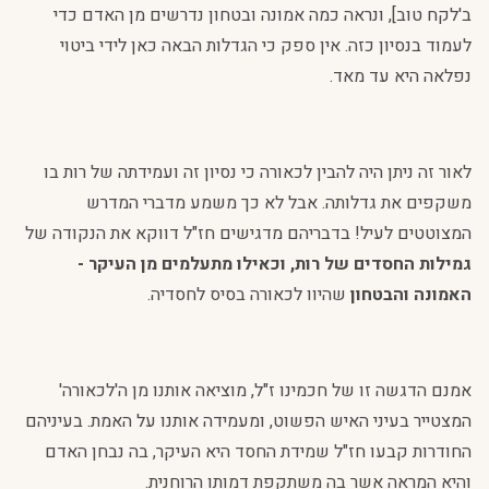
ב'לקח טוב], ונראה כמה אמונה ובטחון נדרשים מן האדם כדי
לעמוד בנסיון כזה. אין ספק כי הגדלות הבאה כאן לידי ביטוי
נפלאה היא עד מאד.
לאור זה ניתן היה להבין לכאורה כי נסיון זה ועמידתה של רות בו
משקפים את גדלותה. אבל לא כך משמע מדברי המדרש
המצוטטים לעיל! בדבריהם מדגישים חז"ל דווקא את הנקודה של
גמילות החסדים של רות, וכאילו מתעלמים מן העיקר -
האמונה והבטחון
שהיוו לכאורה בסיס לחסדיה.
אמנם הדגשה זו של חכמינו ז"ל, מוציאה אותנו מן ה'לכאורה'
המצטייר בעיני האיש הפשוט, ומעמידה אותנו על האמת. בעיניהם
החודרות קבעו חז"ל שמידת החסד היא העיקר, בה נבחן האדם
והיא המראה אשר בה משתקפת דמותו הרוחנית.