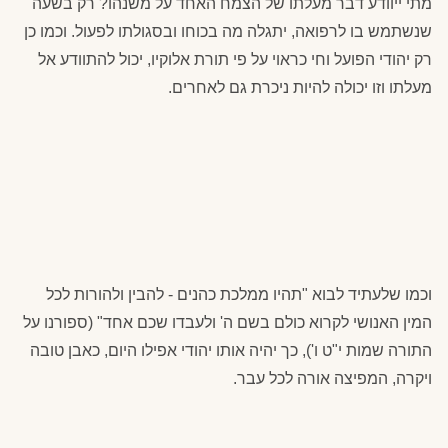
מתי ייוודע דבר מעלתו של הצמח האחד על משנהו? רק בשעה
שנשתמש בו לרפואה, יתגלה מה בכוחו ובסגולתו לפעול. וכמו כן
רק יהודי הפועל וחי כראוי על פי תורת אלוקיו, יכול להתוודע אל
מעלתו וזו יכולה להיות ניכרת גם לאחרים.
וכמו שלעתיד לבוא "תהיו ממלכת כהנים - להבין ולהורות לכל
המין האנושי לקרוא כולם בשם ה' ולעבדו שכם אחד" (ספורנו על
התורה שמות י"ט ו'), כך יהיה אותו יהודי אפילו היום, כאבן טובה
ויקרה, המפיצה אורה לכל עבר.