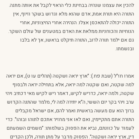
להכין את עצמנו שנהיה בבחינת כלי הראוי לקבל את אותה מתנה.
התורה היא תורת אמת; אדם שהוא מלא וגדוש בשקר וזיוף, אין
התורה יכולה להתאכסן אצלו. הנהירה אחרי החיצוניות, אחרי
הנוחיות והכוחניות ממלאת את האדם במטענים של עולם השקר.
גם אם ילמד תורה לרוב, התורה תיקלט בראשו, אך לא בלבו
ובנשמתו.
אמרו חז"ל (שבת פח.): "ארץ יראה ושקטה (תהלים עו ט), אם יראה
למה שקטה, ואם שקטה למה יראה, אלא בתחילה יראה ולבסוף
שקטה; ולמה יראה, כדריש לקיש, דאמר ריש לקיש מאי דכתיב ויהי
ערב ויהי בקר יום הששי, ה"א יתירה למה לי, מלמד שהתנה הקדוש
ברוך הוא עם מעשה בראשית ואמר להם, אם ישראל מקבלים
התורה אתם מתקיימין, ואם לאו אני מחזיר אתכם לתוהו ובוהו". כדי
לעמוד על כוונתם, נביא את הפסוק בשלמותו: "משמים השמעתם
דין, ארץ יראה ושקטה". הפסוק מדבר על מתן תורה, ולכן הקדים