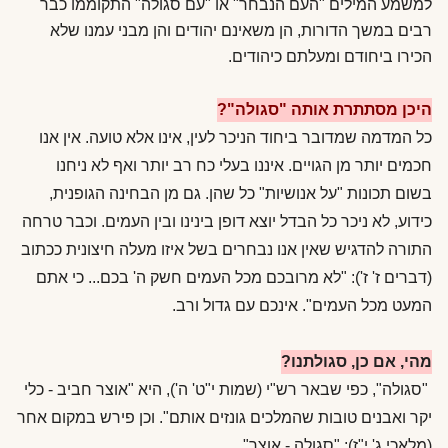
למשמע המילים "העם הנבחר" או "עם סגולה" התקוממו כבר
רבים במשך הדורות, הן משאינם יהודים והן מבני עמנו שלא
הכירו ביחודם ומעלתם כיהודים.
היכן מסתתרת אותה "סגולה"?
כל המדמה שמדובר ביחוד הניכר לעין, אינו אלא טועה. אין אנו
חכמים יותר מן הגויים. איננו בעלי כח רב יותר ואף לא ניחנו
בשום תכונות "על אנושיות" כל שהן. גם מן הבחינה הגופנית,
כידוע, לא ניכר כל הבדל יוצא דופן בינינו ובין העמים. וכבר טרחה
התורה להדגיש שאין אנו נבחרים בשל איזו מעלה חיצונית ככתוב
(דברים ז' ז'): "לא מרובכם מכל העמים חשק ה' בכם... כי אתם
המעט מכל העמים". אינכם עם גדול ורב.
מהי, אם כן, סגולתנו?
"סגולה", כפי שבאר רש"י (שמות י"ט' ה'), היא "אוצר חביב - כלי
יקר ואבנים טובות שהמלכים גונזים אותם". וכן פירש במקום אחר
(מלאכי ג' י"ז): "סגולה - אוצר".