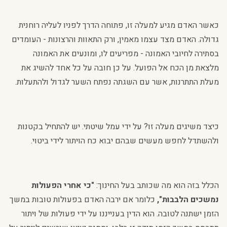
כאשר האדם מגיע למעלה זו, פתוחה הדרך לפניו לעליה רוחנית
גדולה. האדם מצד עצמו מאמין, ורק התאוות והרצונות - העומדים
בסתירה לחיובי האמונה - מפריעים לו, ומונעים את האמונה
מלצאת מן הכח אל הפועל. על כן חובה על כל אחד להשיג את
מעלת התתרנות, אשר עם השגתה נפתח השער לגדול ולהתעלות.
כיצד משיגים מעלה זו? על ידי עמל שיטתי. יש להתחיל בקטנות
ולהשתדל לחפש מעשים שבהם יבוא כח הויתור לידי ביטוי.
הכלל בזה הוא מה שכותב בעל החינוך:
"כי אחרי הפעולות
נמשכים הלבבות",
כלומר אם ירבה האדם בפעולות טובות במשך
הזמן ישתנה לטובה. הוא הדין בענייננו על ידי פעולות של ויתור