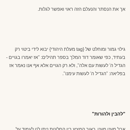
אך את הנסתר והנעלם הזה ראוי ואפשר לגלות.
גילוי גמור ומוחלט של {tag מעלת היהודי} יבוא לידי ביטוי רק
בעתיד, כפי שאומר דוד המלך בספר תהילים: "אז יאמרו בגויים -
הגדיל ה' לעשות עם אלה", ולא רק הגויים אלא אף אנו נאמר אז
בפליאה: "הגדיל ה' לעשות עימנו".
"להבין ולהורות"
אבל מעט מעט, כאור המציץ בין החלונות ניתן לנו לעמוד על