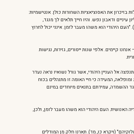
לות בזיכרון את האסוציאציות השחורות כולן. אנטישמיות:
 עיניים ודאבון נפש. והיו חייך תלאים לך מנגד,
"העם היהודי הוא משהו מעבר לזמן. אינני יכול לחרוץ
חנו קיימים. אלפי שנות ייסורים, גזירות, נגישות
ית.
נפצה אל העניין היהודי, אשר גורל נשואיו נראה נעדר
ומופלאה, המעידה כי חיי האומה זו מתנהלים בכוח
נגד ההשמדה, עמידתם בתנאים מיוחדים במינם
יה האנושית. העם היהודי הוא משהו מעבר לזמן, ולכן,
וקיהם" (ויקרא כו, מד). תארנו חלק מן המודלים