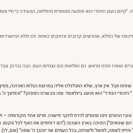
. "קיום העם היהודי הוא תופעה מסתורית מופלאה, המעידה כי חיי אומ
כומו של הפלא, שהרשים קרובים ורחוקים כאחת. זהו פלא ההישרדות ש
ים נאמרו ונחזו מראש. גם התלאות וגם נצחיות העם. הבה נבדוק עבדות
ל שפות תבל. אין ארץ, שלא התגלגלנו אליה במרוצת הגלות הארוכה, מסין
" היהודי הנודד" הוא מושג בינלאומי. ומה מבשרנו הפסוק? "והפיצך ה
טובי ההוגים ניסו ומנסים לרדת לחקר פישרה. תרים אחד מקורותיה – ול
 הם שנואים") הפוכה בארץ השכנה ("הם דוחפים את האף לכל מקום. תו
 " והיית לשמה, למשל ולשנינה, בכל העמים שר ינהגך ה' שמה" (שם, לז).