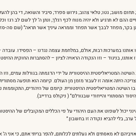
 תחום מושב; גטו; טלאי צהוב; גירוש ספרד; סיביר והשואה, די בהן להע
 ההם לא תרגיע ולא יהיה מנוח לכף רגלך, ונתן ה' לך לשם לב רגז וכליון
תן בקר, מפחד לבבך אשר תפחד וממראה עיניך אשר תראה" (שם סה-סז). 
 אותנו במערכות רבות, אולם, במלחמת עצמה נגדנו – הפסידו. עובדה – אנ
ותנו, בניגוד – וזו הנקודה הראויה לציון – להסתברות החוקית ההיסטור
ת השיטה המטריאליסטית ההיסטורית על ידי הדגמתה בגורלות עמים, וזו הת
ריכה היתה אומה זו לעבור מזמן מן העולם. קיומה הוא תופעה מסתורית 
בו השיטה המטריאליסטית ההיסטורית. קיומם של היהודים, התקוממות 
יסוד המסתורי והייחודי שבגורלם" ( ניקולס ברדייב).
"אינני יכול לשפוט את העם היהודי על פי הכללים המקובלים של ההיסטור
ערב, בלי להביא נקודה זו בחשבון."
יביהם לא מאסתים ולא געלתים לכלותם, להפר בריתי אתם, כי אני ה' אל