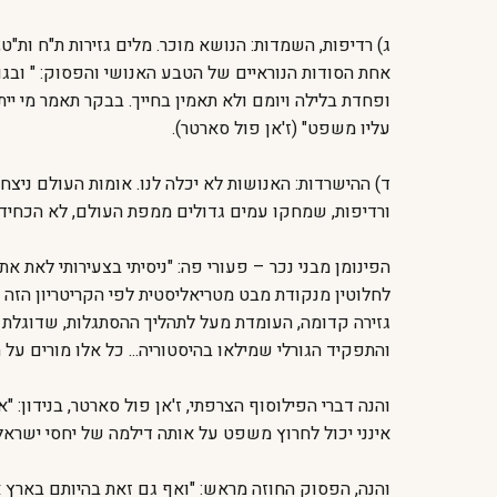
ג) רדיפות, השמדות: הנושא מוכר. מלים גזירות ת"ח ות"ט;
אחת הסודות הנוראיים של הטבע האנושי והפסוק: " ובגויים
ופחדת בלילה ויומם ולא תאמין בחייך. בבקר תאמר מי יי
עליו משפט" (ז'אן פול סארטר).
ד) ההישרדות: האנושות לא יכלה לנו. אומות העולם ניצחו
ורדיפות, שמחקו עמים גדולים ממפת העולם, לא הכחידו א
הפינומן מבני נכר – פעורי פה: "ניסיתי בצעירותי לאת א
לחלוטין מנקודת מבט מטריאליסטית לפי הקריטריון הזה צ
גזירה קדומה, העומדת מעל לתהליך ההסתגלות, שדוגלת 
והתפקיד הגורלי שמילאו בהיסטוריה... כל אלו מורים על ה
והנה דברי הפילוסוף הצרפתי, ז'אן פול סארטר, בנידון: 
אינני יכול לחרוץ משפט על אותה דילמה של יחסי ישראל 
והנה, הפסוק החוזה מראש: "ואף גם זאת בהיותם בארץ או