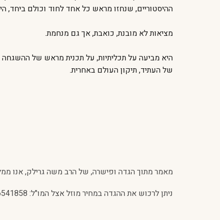
ההיסטוריים, שנחזו מראש כל אחד לחוד וכולם ביחד, הי
מציאות לא מובנת, כואבת, אך גם מנחמת.
היא מביעה על תכליתיות, על תכנית מראש של ההשגחה הע
של העתיד, תיקון העולם באחרית.
מאמר מתוך הגדה ופישרה, של הרב משה גרילק, אנו ממלי
ניתן לרכוש את ההגדה במחיר מוזל אצל המו"ל: 02-6541858