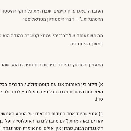
העובדה שאנו עדין קיימים, שברה את כל חוקי ההיסטוריה
ההסתגלות..." – דברי היסטוריון מטריאליסטי.
מה משמעותם של דברי ימי עמנו? קטע זה בהגדה הוא סי
במשך ההיסטוריה.
המעניין והמרתק במיוחד בפרשה היסטורית זו הוא, שהדבר
א) פיזור בין האומות: אנו עם קוסמופוליטי. מדברים בכ
האצבעות היהודית ניכרת בכל פינה בעולם – לטוב ולרע. 
סד).
ב) אנטישמיות: אחד הסודות הנוראים של הטבע האנושי. 
יהודים בארץ אחת ("הם מתבדלים מן האוכלוסייה ועל כן
דיאגנוזות רבות, פתרון אין. אולם, מה אומרת הפרוגנוזה: