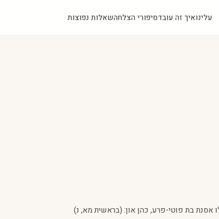
עלינו
איך זה עובד
סיפורי הצלחה
שאלות נפוצות
 אסנת בת פוטי-פרע, כהן און: (בראשית מא, נ)