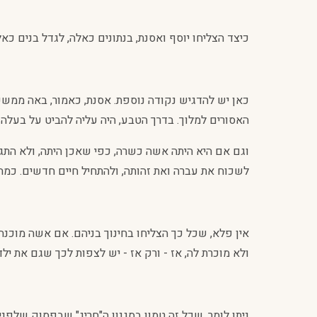
כיצד הצליחו יוסף ואסנת, בנתונים כאלה, לגדל בנים כא
כאן יש להדגיש נקודה נוספת. אסנת, כאמור, באה ממשפח
האסורים למלוך. בדרך הטבע, היה עליה להביט על בעל
וגם אם היא היתה אשה כשרה, כפי שאכן היתה, ולא התג
לשכוח את עברה ואת זהותה, ולהתחיל חיים חדשים. כמ
אין פלא, שכל כך הצליחו בחינוך בניהם. אם אשה מוכנ
ולא מוכרת לה, אז - ורק אז - יש לצפות לכך שגם את ילד
ניתן לומר, שכל זה טמון בסגנון ה"חריג" שבפסוק שלפנינו