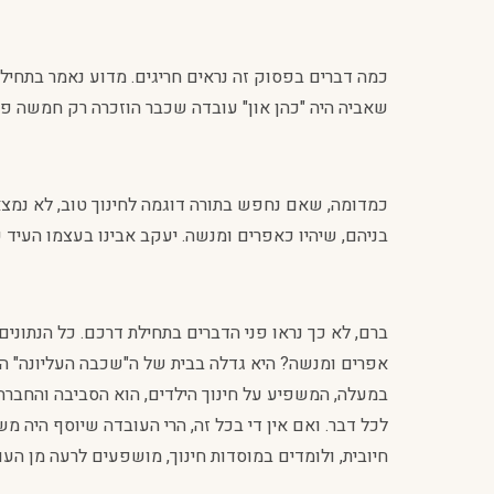
כמה דברים בפסוק זה נראים חריגים. מדוע נאמר בתחילת ה
שאביה היה "כהן און" עובדה שכבר הוזכרה רק חמשה פסוקי
כמדומה, שאם נחפש בתורה דוגמה לחינוך טוב, לא נמצא 
בניהם, שיהיו כאפרים ומנשה. יעקב אבינו בעצמו העיד 
ברם, לא כך נראו פני הדברים בתחילת דרכם. כל הנתונים
אפרים ומנשה? היא גדלה בבית של ה"שכבה העליונה" המצ
במעלה, המשפיע על חינוך הילדים, הוא הסביבה והחברה
לכל דבר. ואם אין די בכל זה, הרי העובדה שיוסף היה מ
חיובית, ולומדים במוסדות חינוך, מושפעים לרעה מן הע