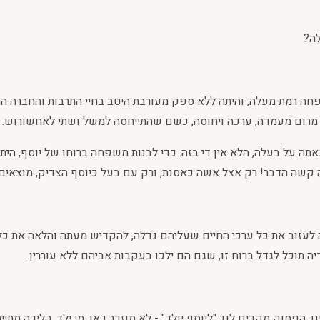
לה?
ה רמת מעלה, והיתה ללא ספק מעורבת היטב בחיי התרבות והחברה המצר
ה מרום מעמדה, ערכה ויחוסה, כשם שהתייחסה למשל ושתי לאחשורוש.
אתה על בעלה, הלא אין די בזה. כדי לבנות משפחה ברוחו של יוסף, ה
ה קשה הדבר! רק אצל אשה כאסנת, ורק עם בעל כיוסף הצדיק, מוצאים
ה לעזוב את כל ערכי החיים שעליהם גדלה, להקדיש מעתה והלאה את כל
יה תוכל לגדל ברוח זו, שגם הם ילכו בעקבות אביהם ללא עוררין.
. הפסוק מקדים לנו: "ליוסף יולד" - לא מוזכר כאן, מי ילד, הלידה מתי