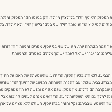
פסוק "וליוסף יולד" בלי לציין מי ילד, ורק בסופו חוזר הפסוק ומגלה ז
ם לפי כן? ומדוע נאמר "יולד שני בנים" בלשון יחיד, ולא "יולדו", בל
דוגמה מוצלחת יותר, מזו של שני בני יוסף, אפרים ומנשה. דורי דורו
עליהם: "בך יברך ישראל לאמר, ישימך אלהים כאפרים וכמנשה"!
 הצביעו, לכאורה, בכיוון הפוך. הרי ידוע, שהשפעתה של האם על חינוך
רית, בבית שכולו עבודה זרה והשחתה. המושג של "חינוך יהודי שורשי"
 שבקרבה הם גדלים. אין ספק, שגם אפרים ומנשה לא היו מנותקים מהח
שנה למלך, גם היא השפיעה לרעה. הרי רואים אנחנו לעתים קרובות אצל
ושר והשפע שבביתם; וקל וחומר בבית יוסף, השולט ללא מצרים על ארץ 