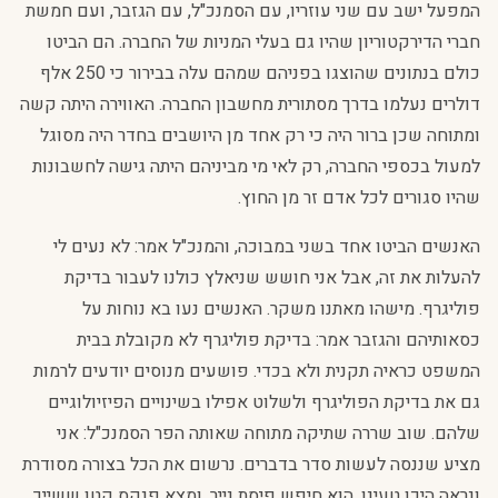
המפעל ישב עם שני עוזריו, עם הסמנכ"ל, עם הגזבר, ועם חמשת
חברי הדירקטוריון שהיו גם בעלי המניות של החברה. הם הביטו
כולם בנתונים שהוצגו בפניהם שמהם עלה בבירור כי 250 אלף
דולרים נעלמו בדרך מסתורית מחשבון החברה. האווירה היתה קשה
ומתוחה שכן ברור היה כי רק אחד מן היושבים בחדר היה מסוגל
למעול בכספי החברה, רק לאי מי מביניהם היתה גישה לחשבונות
שהיו סגורים לכל אדם זר מן החוץ.
האנשים הביטו אחד בשני במבוכה, והמנכ"ל אמר: לא נעים לי
להעלות את זה, אבל אני חושש שניאלץ כולנו לעבור בדיקת
פוליגרף. מישהו מאתנו משקר. האנשים נעו בא נוחות על
כסאותיהם והגזבר אמר: בדיקת פוליגרף לא מקובלת בבית
המשפט כראיה תקנית ולא בכדי. פושעים מנוסים יודעים לרמות
גם את בדיקת הפוליגרף ולשלוט אפילו בשינויים הפיזיולוגיים
שלהם. שוב שררה שתיקה מתוחה שאותה הפר הסמנכ"ל: אני
מציע שננסה לעשות סדר בדברים. נרשום את הכל בצורה מסודרת
ונראה היכן טעינו. הוא חיפש פיסת נייר, ומצא פנקס קטן ששייך