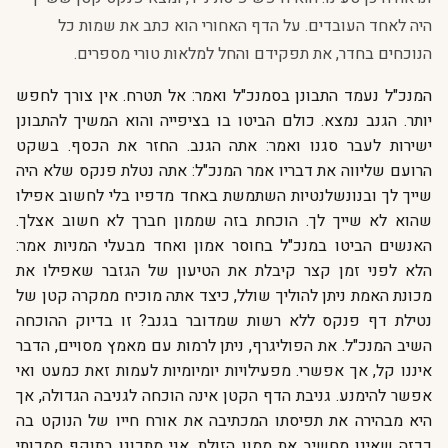
היה לאחד העובדים. על הדף האחורי הוא כתב את שמות כל
הנוכחים בחדר, את תפקידם והחל למלאות טורי מספרים.
המנכ"ל נעמד התבונן בסמנכ"ל ואמר: אל תטרח. אין צורך לחפש
יותר. הגנב נמצא. כולם הביטו בו בציפייה והוא המשיך להתבונן
ישירות לעבר סגנו ואמר: אתה הגנב. החזר את הכסף. בשקט
הרועם שליווה את דבריו אמר המנכ"ל: אתה נטלת פנקס שלא היה
שייך לך ובנונשלנטיות השתמשת באחד מדפיו בלי לחשוב אפילו
שהוא לא שייך לך. הוכחת בזה שממון חברך לא חשוב אצלך.
האנשים הביטו במנכ"ל בחוסר אמון ואחד מבעלי המניות אמר:
הלא לפני זמן קצר קיבלת את הטיעון של הגזבר שאפילו את
מכונת האמת ניתן להוליך שולל, כיצד אתה מוכיח ממקרה קטן של
נטילת דף פנקס ללא רשות שמדובר בגנב? זו בדיוק ההוכחה
השיב המנכ"ל. את הפוליגרף, ניתן לרמות עם מאמץ מסויים, הדבר
איננו קל, אך אפשרי. מפעילויות יומיומיות לעמות זאת כמעט ואי
אפשר להימנע. גניבת הדף הקטן אינה הוכחה לגניבה הגדולה, אך
היא מבהירה את תפיסתו המכתיבה את אורח חייו של הנוקט בה
ככזה שאינו מחשיב את ממון הזולת. אני מתכונן בתוקף סמכותי