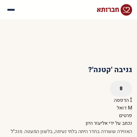
עלינו
איך זה עובד
סיפורי הצלחה
שאלות נפוצות
גניבה 'קטנה'?
הדפסה
דואל
פרטים
נכתב על ידי
אליעזר היון
האווירה ששררה בחדר היתה בלתי נעימה, בלשון המעטה. מנכ"ל