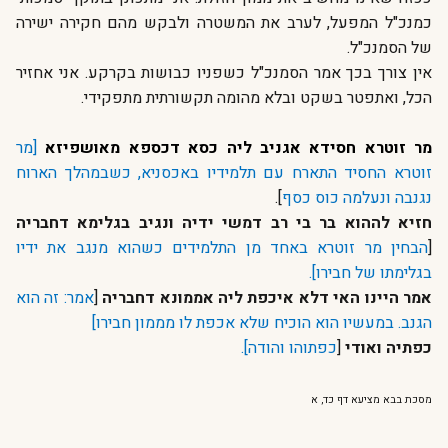
כמנכ"ל המפעל, לערב את המשטרה ולבקש מהם חקירה ישירה
של הסמנכ"ל.
אין צורך בכך אמר הסמנכ"ל כשפניו כבושות בקרקע. אני אחזיר
הכל, ואתפטר בשקט ובלא מהומה תקשורתית מתפקידי.
מר זוטרא חסידא אגניב ליה כסא דכספא מאושפיזא
[מר
זוטרא החסיד התארח עם תלמידיו באכסניא, כשבמהלך הארוח
נגנבה ונעלמה כוס כסף
].
חזיא לההוא בר בי רב דמשי ידיה ונגיב בגלימא דחבריה
[
הבחין מר זוטרא באחד מן התלמידים כשהוא מנגב את ידיו
בגלימתו של חבירו].
אמר היינו האי דלא איכפת ליה אממונא דחבריה
[
אמר: זה הוא
הגנב. במעשיו הוא הוכיח שלא אכפת לו מממון חבירו]
כפתיה ואודי
[
כפתוהו והודה].
מסכת בבא מציעא דף כד, א