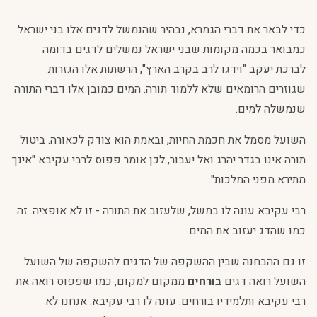
כדי לבאר את דברי הגמרא, נבהיר שהנמשל לדגים אלו בני ישראל
כמבואר בכמה מקומות שבני ישראל נמשלים לדגים בדומה
לברכת יעקב "וידגו לרב בקרב הארץ", הרשתות אלו הגזרות
שגוזרים הרומאים שלא ללמוד תורה. המים כמובן אלו דברי התורה
שנמשלה למים.
השועל מסמל את חכמת החיות, ובאמת הוא צודק לכאורה. ביטול
תורה אינו בגדר יהרג ואל יעבור, לכן אומר פפוס לרבי עקיבא "אינך
מתירא מפני המלכות".
רבי עקיבא עונה לו במשל, שלעזוב את התורה - זו לא אופציה. זה
כמו שהדג יעזוב את המים.
זו גם ההבחנה שבין ההשקפה של הדגים להשקפה של השועל.
השועל רואה דגים
בורחים
ממקום למקום, כמו שפפוס רואה את
רבי עקיבא ותלמידיו בורחים. עונה לו רבי עקיבא: אנחנו לא