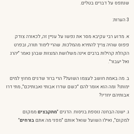
שנתפס על דברים בטלים.
3 הערות:
א. מדוע רבי עקיבא מסר את נפשו על עניין זה, לכאורה צודק
פפוס שהיה צריך להתירא מהמלכות. שהרי לימוד תורה, ובפרט
הקהלת קהילות ברבים אינה משלושת המצוות שבהן נאמר "יהרג
ואל יעבור".
ב. מה באמת חושב לעצמו השועל? הרי ברור שדגים מחוץ למים
ימותו? ומה הוא אומר להם "כשם שדרו אבותי ואבותיכם", מתי דרו
אבותיהם יחדיו?
ג. ישנה הבחנה נוספת בניסוח. הדגים "
מתקבצים
ממקום
למקום", ואילו השועל שואל אותם "מפני מה אתם
בורחים
"