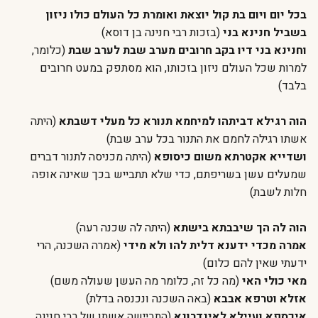
בכל יום ויום בת קול יוצאת ואומרת כל העולם כולו ניזון
בשביל חנינא בני
(בזכות רבי חנינה בן דוסא)
ו
חנינא בני דיו בקב חרובים מערב שבת לערב שבת
(כלומר,
למרות שכל העולם ניזון בזכותו, הוא מסתפק במעט חרובים
בלבד)
הוה רגילא דביתהו למיחמא תנורא כל מעלי דשבתא
(היתה
אשתו רגילה לחמם את התנור בכל ערב שבת)
ושדייא אקטרתא משום כיסופא
(היתה מכניסה לתנור דברים
שמעלים עשן בשריפתם, כדי שלא תתבייש בכך שאינה אופה
חלות לשבת)
הוה לה הך שיבבתא בישתא
(היתה לה שכנה רעה)
אמרה מכדי ידענא דלית להו ולא מידי
(אמרה השכנה, הרי
ידעתי שאין להם כלום)
מאי כולי האי
(מה כל זה, כלומר מה העשן שעולה משם)
אזלא וטרפא אבבא
(באה השכנה ונכנסה בדלת)
איכספא ועיילא לאינדרונא
(התביישה אשתו של רבי חנינה