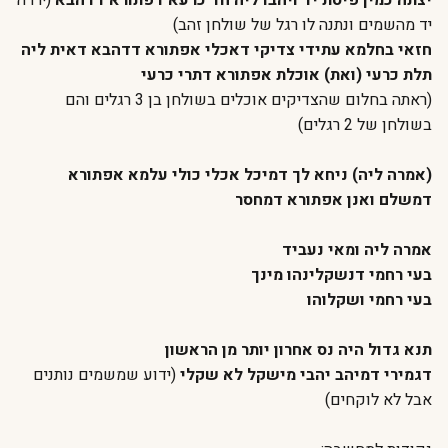
יצתה כמין פיסת יד ויהבו ליה חד כרעא דפתורא דדהבא
(ירדה
יד מהשמים ונתנה לו רגל של שולחן זהב)
חזאי בחלמא עתידי צדיקי דאכלי אפתורא דדהבא דאית ליה
תלת כרעי (ואת) אוכלת אפתורא דתרי כרעי
(ראתה בחלום שהצדיקים אוכלים בשולחן בן 3 רגלים והם
בשולחן של 2 רגלים)
(אמרה ליה) ניחא לך דמיכל אכלי כולי עלמא אפתורא
דמשלם ואנן אפתורא דמחסר
אמרה ליה ומאי נעביד
בעי רחמי דנשקלינהו מינך
בעי רחמי ושקלוהו
תנא גדול היה נס אחרון יותר מן הראשון
דגמירי דמיהב יהבי מישקל לא שקלי
(ידוע שמשמים נותנים
אבל לא לוקחים)