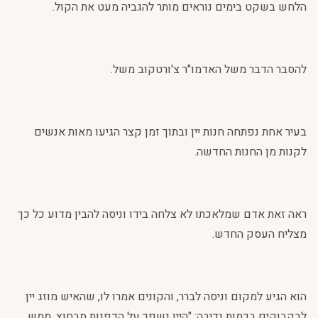
הלחש בשקט בימים נוראים מותר להגביה מעט את הקול.
להסבר הדבר משל האדמו"ר צ'ורטקוב משל.
בעיר אחת נפתחה חנות יין ובתוך זמן קצר הגיעו מאות אנשים
לקנות מן החנות החדשה.
ראה זאת אדם שמלאכתו לא צלחה בידו וניסה להבין מדוע כל כך
מצליח העסק החדש.
הוא הגיע למקום וניסה לברר, והקונים אמרו לו, שהאיש מוזג יין
לבקבוקים בכמות נדיבה: "היין נשפך על הדפנות מבחוץ. ממש