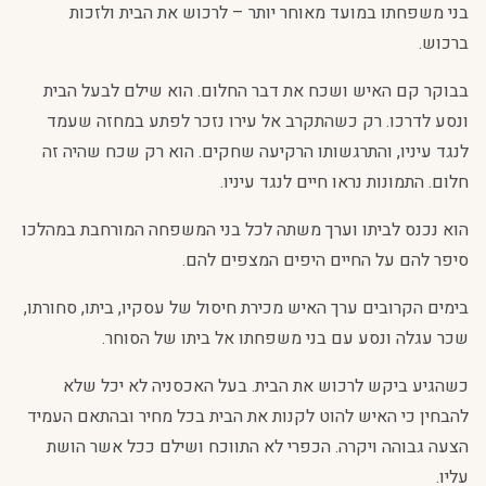
בני משפחתו במועד מאוחר יותר – לרכוש את הבית ולזכות
ברכוש.
בבוקר קם האיש ושכח את דבר החלום. הוא שילם לבעל הבית
ונסע לדרכו. רק כשהתקרב אל עירו נזכר לפתע במחזה שעמד
לנגד עיניו, והתרגשותו הרקיעה שחקים. הוא רק שכח שהיה זה
חלום. התמונות נראו חיים לנגד עיניו.
הוא נכנס לביתו וערך משתה לכל בני המשפחה המורחבת במהלכו
סיפר להם על החיים היפים המצפים להם.
בימים הקרובים ערך האיש מכירת חיסול של עסקיו, ביתו, סחורתו,
שכר עגלה ונסע עם בני משפחתו אל ביתו של הסוחר.
כשהגיע ביקש לרכוש את הבית. בעל האכסניה לא יכל שלא
להבחין כי האיש להוט לקנות את הבית בכל מחיר ובהתאם העמיד
הצעה גבוהה ויקרה. הכפרי לא התווכח ושילם ככל אשר הושת
עליו.