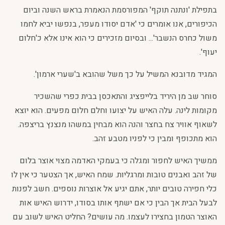
בתפילת 'ונתנה תוקף' המפורסמת הנאמרת בראש השנה וביום
הכיפורים, אנו אומרים כי 'אדם יסודו מעפר, בנפשו יביא לחמו
משול כחרס הנשבר'... ובסיום מזכירים כי הוא אינו אלא כ'חלום
יעוף'.
המגיד מדובנא המשיל על כך משל שהובא ב'שערי ארמון'.
סוחר שב מן היריד בלייפציג והתאכסן בבית כפרי שהשכיר
מקומות לינה. עלה האיש על יצועו וחלם חלום מפעים. הוא יוצא
לשאוף אוויר צח בחצר והנה הוא מבחין במשהו מנצנץ בריצפה.
הוא מתכופף ומבין כי לפניו מטבע זהב.
ממשיך האיש לחפור ומגלה כי בעמקי האדמה מצוי אוצר בלום
של זהב ואבנים טובות ומרגליות. שמח האיש, אך הצטער כי אין לו
כלי חפירה טובים יותר, אתם יגיע אל אוצרות נוספים. חשב לפנות
לבעל הבית אך הבין כי אם ישתף אותו בסודו, ידרוש האיש אות
האוצר הטמון בחצירו לעצמו. מה עושים? החליט האיש לשוב עם