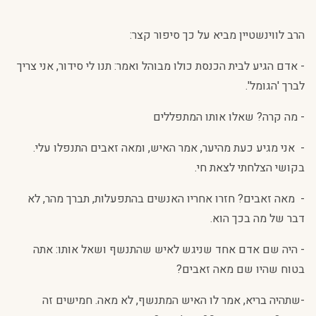
הרב לווינשטיין מביא על כך סיפור קצר:
-
אדם הגיע לבית הכנסת כולו מבוהל ואמר: תנו לי סידור, אני צריך
לברך 'הגומל'.
- מה קרה? שאלו אותו המתפללים
-
אני מגיע כעת מהיער, אמר האיש, ומאה זאבים התנפלו עלי.
בקושי הצלחתי לצאת חי.
-
מאה זאבים? חזרו אחריו האנשים בהתפעלות, תברך מהר, לא
דבר של מה בכך הוא.
- היה שם אדם אחד שניגש לאיש שהתנשף ושאל אותו: אתה
בטוח שהיו שם מאה זאבים?
-שתהיה בריא, אמר לו האיש המתנשף, לא מאה. חמישים זה