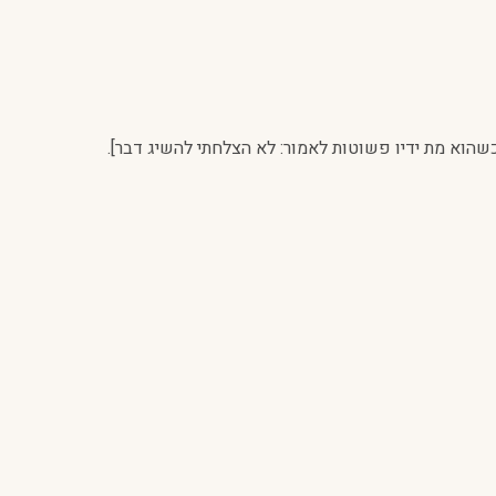
שהוא מת ידיו פשוטות לאמור: לא הצלחתי להשיג דבר].