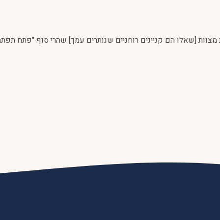
צוות [שאלו הם קניינים רוחניים שנותרים עמך] שהרי סוף "פתח תפתח