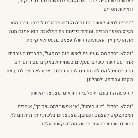
לאנשים יש נטייה 'לנדב' את הזולת למעשים טובים, צדקות,
וגמילות חסדים.
"חייבים לסייע לאשה המסכנה הזו" אומר אדם לעצמו, וכבר הוא
מגייס מספר חברים, ומותיר בידיהם את המלאכה. הוא אמנם הגה
את הרעיון אך ההשתתפות שלו עצמו, כמעט ולא קיימת.
"זה לא בסדר מה שעושים לאיש הזה במפעל", מדברים העובדים
אחד עם השני כשהם נתקלים בשחיתות במקום עבודתם. הם
מדברים אבל הם לא מוכנים לעשות כלום. איש לא רוצה לסכן את
מקום עבודתו, ולהתלונן.
לתופעה הזו בעברית סלנגית קוראים 'מצקצקי הלשון'.
"זה לא בסדר", "זו שחיתות", "אי אפשר להמשיך כך", אומרים
המצקצקים לעצמם וכמובן.. מצקצקים בלשון. יותר מזה הם לא
עושים. שמישהו אחר יעשה. מה זה קשור אלינו.