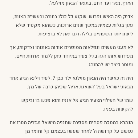
הארץ, מאז ועד היום, בתואר 'הגאון מוילנא'.
צדיק היה האיש ופרוש. שקוע כל כולו בתורה ובעשיית מצוות,
נתון בגלות עצמית במשך שנים ארוכות, כשהוא מקפיד שלא
לישון יותר משעתיים בלילה וגם זאת לא ברציפות.
לא מעט מעשים ונפלאות מסופרים אודות גאונותו וצדקותו, אך
מפירוש אותו הגה בגיל צעיר במיוחד ניתן ללמוד ארחות חיים,
ומוסר כיצד יש להתנהג.
היה זה כאשר היה הגאון מוילנא ילד כבן 7. לעיר וילנא הגיע אחד
מגאוני ישראל בעל 'השאגת אריה' שכיהן כרבה של מץ.
שמו של העילוי הצעיר הגיע אל אזניו והוא פגש בו וביקש
להקשות בפניו:
הגמרא במסכת פסחים מספרת שחנניה מישאל ועזריה מסרו את
נפשם על קדושת ה' לאחר שעשו בעצמם קל וחומר מן