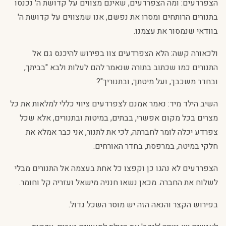
הצפרדעים: ומה הצפרדעים, שאינם מצווים על קדושת ה' נכנסו
בתנורים הרותחים ומסרו את נפשם, אנו שמצווים על קדושת ה'
בוודאי שנמסור את עצמנו.
ולכאורה קשה: הלא הצפרדעים צוו בפירוש להיכנס גם אל
התנורים כמו שכתוב בתורה שנאמר להם לעלות ולבא "בביתך,
ובחדר משכבך, ועל מיטתך, ובתנוריך"?
השיב הילד מיד: נאמר אמנם לצפרדעים ציווי כללי למלאות את כל
מצרים בכל מקום אפשרי, בבתים, במיטות ובתנורים, אלא שכל
צפרדע יכלה לומר לחברתה, לכי את לתנור, אני כבר אמלא את
חלקי במיטה, במרפסת, בחדר האורחים.
הצפרדעים לא נהגו כן וקפצו כל אחת בעצמה אל התנורים מבלי
לשלוח את החברה. מכאן נשאו חנניה מישאל ועזריה קל וחומר.
בפירוש הקצר והנאה הזה יש מוסר השכל גדול.