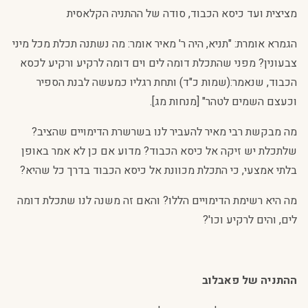
מציצית ועד כיסא הכבוד, סודה של ההתניה הקלאסית
הגמרא אומרת: "תניא, היה ר' מאיר אומר: מה נשתנה תכלת מכל מיני
צבעונין? מפני שהתכלת דומה לים וים דומה לרקיע ורקיע לכסא
הכבוד, שנאמר:(שמות כ"ד) ותחת רגליו כמעשה לבנת הספיר
וכעצם השמים לטהר" [מנחות מג].
מה מבקשת רבי מאיר להעביר לנו בשרשרת הדימויים שהציב?
שלתכלת יש זיקה אל כיסא הכבוד? מדוע אם כן לא אמר באופן
בלתי אמצעי, כי התכלת מכוונת אל כיסא הכבוד בדרך כל שהיא?
מה היא רשימת הדימויים הללו? והאם זה משנה לנו שתכלת דומה
לים, והים לרקיע וכו'?
ההתניה של פאבלוב