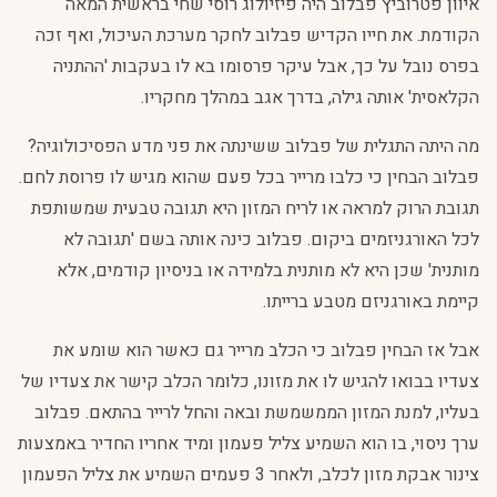
איוון פטרוביץ פבלוב היה פיזיולוג רוסי שחי בראשית המאה
הקודמת. את חייו הקדיש פבלוב לחקר מערכת העיכול, ואף זכה
בפרס נובל על כך, אבל עיקר פרסומו בא לו בעקבות 'ההתניה
הקלאסית' אותה גילה, בדרך אגב במהלך מחקריו.
מה היתה התגלית של פבלוב ששינתה את פני מדע הפסיכולוגיה?
פבלוב הבחין כי כלבו מרייר בכל פעם שהוא מגיש לו פרוסת לחם.
תגובת הרוק למראה או לריח המזון היא תגובה טבעית שמשותפת
לכל האורגניזמים ביקום. פבלוב כינה אותה בשם 'תגובה לא
מותנית' שכן היא לא מותנית בלמידה או בניסיון קודמים, אלא
קיימת באורגניזם מטבע ברייתו.
אבל אז הבחין פבלוב כי הכלב מרייר גם כאשר הוא שומע את
צעדיו בבואו להגיש לו את מזונו, כלומר הכלב קישר את צעדיו של
בעליו, למנת המזון הממשמשת ובאה והחל לרייר בהתאם. פבלוב
ערך ניסוי, בו הוא השמיע צליל פעמון ומיד אחריו החדיר באמצעות
צינור אבקת מזון לכלב, ולאחר 3 פעמים השמיע את צליל הפעמון