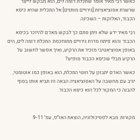
כאשר רבי מאיר אומר שתכלת דומה לים, הוא מבקש לייצר
שרשרת אסוציאציות [גירויים מותנים] אל התכלית שהיא כיסא
הכבוד, האלוקות – השכינה.
רבי מאיר ידע שלא ניתן סתם כך לבקש מאדם להיזכר בכיסא
הכבוד והוא פיתח סדרת גירויים מתוחכמת: התכלת דומה לים, הים
באופן אסוציאטיבי מזכיר את הרקיע, ואיך אפשר לחשוב על
הרקיע מבלי שכיסא הכבוד מופיע?
כאשר האדם יתבונן על חוטי התכלת, הוא באופן כמו אוטומטי,
יגיב עם מחשבה על האסוציאציה הבאה וזו תביא אותו בסוף
להבנה כי המקור לכל הוא כיסא הכבוד.
מקורות: מבא לפסיכולוגיה, הוצאת האו"פ, עמ' 9-11.