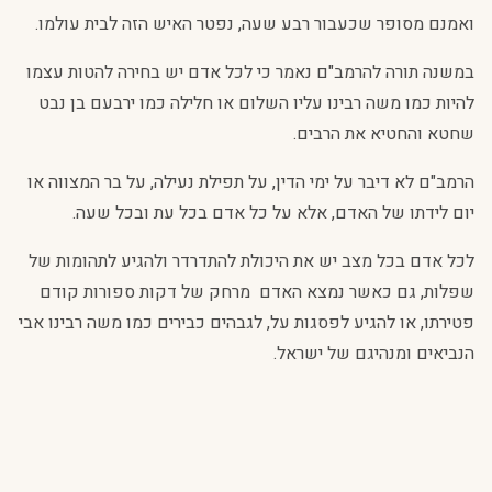
ואמנם מסופר שכעבור רבע שעה, נפטר האיש הזה לבית עולמו.
במשנה תורה להרמב"ם נאמר כי לכל אדם יש בחירה להטות עצמו
להיות כמו משה רבינו עליו השלום או חלילה כמו ירבעם בן נבט
שחטא והחטיא את הרבים.
הרמב"ם לא דיבר על ימי הדין, על תפילת נעילה, על בר המצווה או
יום לידתו של האדם, אלא על כל אדם בכל עת ובכל שעה.
לכל אדם בכל מצב יש את היכולת להתדרדר ולהגיע לתהומות של
שפלות, גם כאשר נמצא האדם מרחק של דקות ספורות קודם
פטירתו, או להגיע לפסגות על, לגבהים כבירים כמו משה רבינו אבי
הנביאים ומנהיגם של ישראל.