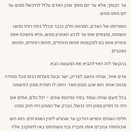
עד זקנתך, אלא עד יום מותך שכן האדם עלול להיכשל ממש עד
יום מותו ממש.
חומריותו של האדם, המהווה חלק נכבד מכלל גופו רוחו נפשו
ונשמתו, נמצאים אתו עד לרגע האחרון ממש, והיא מושכת אותו
וגוררת אותו גם למקומות פחות מזהירים, פחות רוחניים, ופחות
נשגבים.
בהקשר לזה ראוי להביא את המעשה הבא.
אדם אחד, שהיה נחשב לצדיק, ישר ובעל מעלות רבות סבל ממידה
מגונה אחת: הוא אהב ממון מאד. היתה לו חמדת ממון כפשוטו.
בכל פעם שהיה עומד בפני נסיונות שנים – יכל הלם, אולם אם
היה זה ניסיון ממון היה נכשל, הברק של הממון היה חזק ממנו.
חלפו השנים והאיש הזדקן עד שהגיע לימין האחרונים. הוא חש
שכוחותיו עוזבים אותו וחבריו ובני משפחתו באו להתקרב אליו