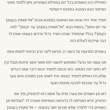
התפילה הזו הנאמרת בכל יום בתפילת השחרית, ניתן ללמוד מתוך
הסיפור הבא המובא במסכת ירושלמי.
חסיד אחד היה שונה את המשנה במסכת אבות "אל תאמין בעצמך
עד יום מותך", בנוסח הבא: "אל תאמין בעצמך עד זקנתך". למה
זקנתך? בגלל שהחסיד שהיה חסיד גדול הרגיש בעצמו שאין לו
כבר שייכות לעולם הזה.
בשמים התרעמו על גישה זו, והרשו ליצר הרע הרוחני לנסות אותו.
מה עשה יצר הרע? התחפש לאשה יפת תואר אשר מימות תובל קין
לא היתה יפה כמותה. היא נכנסה לחסיד והוא דיבר אתה דברים
שלא היו ראויים לחסיד כמותו. מיד לאחר מכן התחרט וחש צער
גדול עד שנכנס לסכנה מחמת הצער.
ראו מן השמים את צערו וציוו על אותה רוח להפסיק מיד את
הניסיון, והיא התגלתה לו בדמותה האמיתית ואמרה לו: "נשלחתי מן
השמים כדי ללמדך שלא תגרוס יותר במשנה – אל תאמין בעצמך