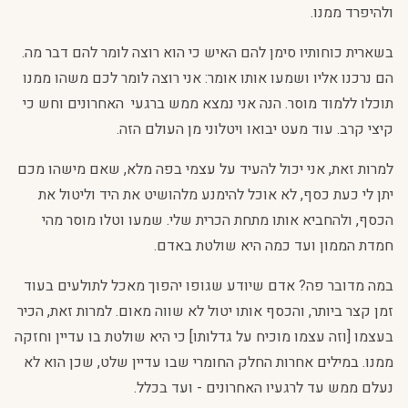
ולהיפרד ממנו.
בשארית כוחותיו סימן להם האיש כי הוא רוצה לומר להם דבר מה.
הם נרכנו אליו ושמעו אותו אומר: אני רוצה לומר לכם משהו ממנו
תוכלו ללמוד מוסר. הנה אני נמצא ממש ברגעי האחרונים וחש כי
קיצי קרב. עוד מעט יבואו ויטלוני מן העולם הזה.
למרות זאת, אני יכול להעיד על עצמי בפה מלא, שאם מישהו מכם
יתן לי כעת כסף, לא אוכל להימנע מלהושיט את היד וליטול את
הכסף, ולהחביא אותו מתחת הכרית שלי. שמעו וטלו מוסר מהי
חמדת הממון ועד כמה היא שולטת באדם.
במה מדובר פה? אדם שיודע שגופו יהפוך מאכל לתולעים בעוד
זמן קצר ביותר, והכסף אותו יטול לא שווה מאום. למרות זאת, הכיר
בעצמו [וזה עצמו מוכיח על גדלותו] כי היא שולטת בו עדיין וחזקה
ממנו. במילים אחרות החלק החומרי שבו עדיין שלט, שכן הוא לא
נעלם ממש עד לרגעיו האחרונים - ועד בכלל.