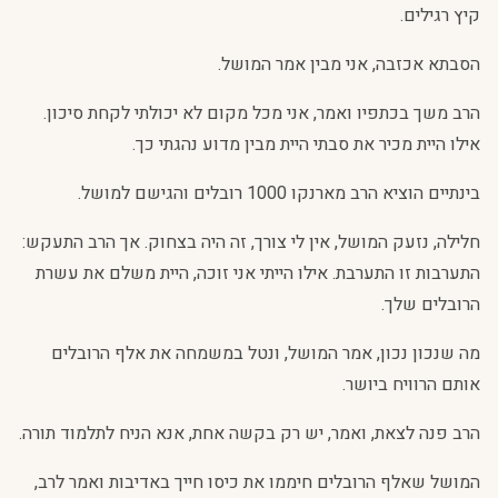
קיץ רגילים.
הסבתא אכזבה, אני מבין אמר המושל.
הרב משך בכתפיו ואמר, אני מכל מקום לא יכולתי לקחת סיכון.
אילו היית מכיר את סבתי היית מבין מדוע נהגתי כך.
בינתיים הוציא הרב מארנקו 1000 רובלים והגישם למושל.
חלילה, נזעק המושל, אין לי צורך, זה היה בצחוק. אך הרב התעקש:
התערבות זו התערבת. אילו הייתי אני זוכה, היית משלם את עשרת
הרובלים שלך.
מה שנכון נכון, אמר המושל, ונטל במשמחה את אלף הרובלים
אותם הרוויח ביושר.
הרב פנה לצאת, ואמר, יש רק בקשה אחת, אנא הניח לתלמוד תורה.
המושל שאלף הרובלים חיממו את כיסו חייך באדיבות ואמר לרב,