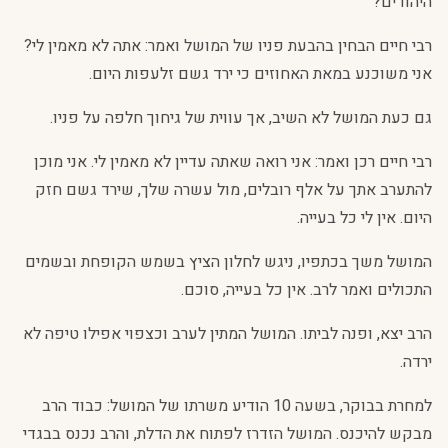
היהודים?
רבי חיים הבחין בהבעת פניו של המושל ואמר: אתה לא מאמין לי?
אני משוכנע במאת האחוזים כי ירד גשם זלעפות היום.
גם כעת המושל לא השיב, אך עווית של גיחוך חלפה על פניו.
רבי חיים רכן ואמר: אני רואה שאתה עדיין לא מאמין לי. אני מוכן
להתערב אתך על אלף רובלים, מול עשרה שלך, שירד גשם חזק
היום. אין לי כל בעייה.
המושל משך בכתפיו, ניגש לחלון הציץ בשמש הקופחת ובשמים
התכולים ואמר לרב. אין כל בעייה, סוכם.
הרב יצא, ופנה לביתו. המושל המתין לערב וכצפוי אפילו טיפה לא
ירדה.
למחרת בבוקר, בשעה 10 הודיע משרתו של המושל: כבוד הרב
מבקש להיכנס. המושל הזדרז לפתוח את הדלת, והרב נכנס בבגדי