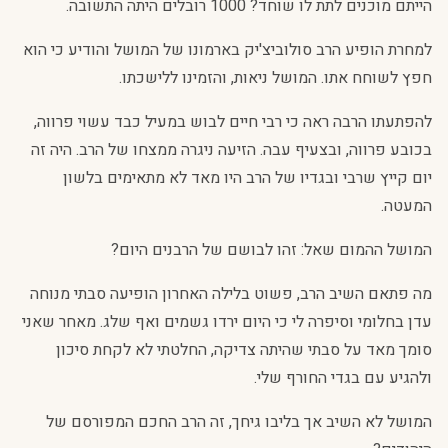
הייתם מוכנים לתת לו שוחד? 1000 רובלים היתה התשובה.
למחרת הופיע הרב סולוביצ'יק בארמונו של המושל והודיע כי הוא
חפץ לשוחח אתו. המושל ניאות, והזמינו ללישכתו.
להפתעתו הרבה ראה כי רבי חיים לבוש במעיל כבד עשוי פרווה,
בכובע פרווה, ובצעיף עבה. הזיעה ניגרה ממצחו של הרב. היה זה
יום קייץ שרבי ובגדיו של הרב היו מאד לא מתאימים בלשון
המעטה.
המושל ההמום שאל: זהו לבושם של הרבנים היום?
מה פתאם השיב הרב, פשוט בלילה האחרון הופיעה סבתי מנוחה
עדן בחלומי וסיפרה לי כי היום ירדו גשמים ואף שלג. מאחר שאני
סומך מאד על סבתי שהיתה צדיקה, החלטתי לא לקחת סיכון
ולהגיע עם בגדי החורף שלי.
המושל לא השיב אך בליבו גיחך, זה הרב החכם המפורסם של