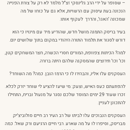
– שסופר על ידי הרב גלינסקי זצ"ל מלמד לא רק על צורת הפנייה
הנכונה בעת עיסוק עם הרשויות, אלא גם על כוחו של מה
שמכונה 'האגו', והדרך לעקוף אותו.
בעיר בריסק התמנה מושל חדש, שהודיע מיד עם מינויו כי הוא
דורש לסגור את תלמוד התורה היהודי במקום בתוך שלושים יום.
למה? הכיתות צפוופת, המורים חסרי הכשרה, חצר המשחקים קטן,
וכו' וכו' תירוצים שהמסקנה שלהם היתה ברורה.
העסקנים עלו אליו, והבהירו לו כי הרמז הובן. כמה? מה השוחד?
להפתעתם כעס האיש, וצעק: מי שיעז להציע לי שוחד יזרק לכלא.
זכרו שעוד 29 ימים המוסד שלכם נסגר על מנעול ובריח, התחילו
להתכונן לעניין.
העסקנים הנבוכים עלו לביתו של רב העיר רב חיים סולוביצ'יק
מבריסק, וסיפרו לו על מה שארע. רבי חיים הרגיעם ורק שאל: כמה